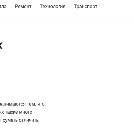
ила
Ремонт
Технология
Транспорт
х
анимаются тем, что
ях также много
 суметь отличить