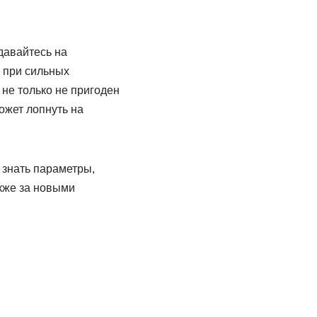
давайтесь на
т при сильных
 не только не пригоден
ожет лопнуть на
 знать параметры,
кже за новыми