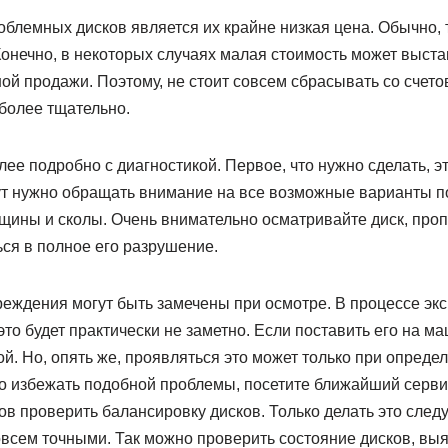
блемных дисков является их крайне низкая цена. Обычно, 
онечно, в некоторых случаях малая стоимость может выстав
й продажи. Поэтому, не стоит совсем сбрасывать со счето
более тщательно.
ее подробно с диагностикой. Первое, что нужно сделать, э
ут нужно обращать внимание на все возможные варианты 
ещины и сколы. Очень внимательно осматривайте диск, про
ся в полное его разрушение.
вреждения могут быть замечены при осмотре. В процессе эк
это будет практически не заметно. Если поставить его на ма
ой. Но, опять же, проявляться это может только при опреде
о избежать подобной проблемы, посетите ближайший серв
в проверить балансировку дисков. Только делать это следу
совсем точными. Так можно проверить состояние дисков, вы