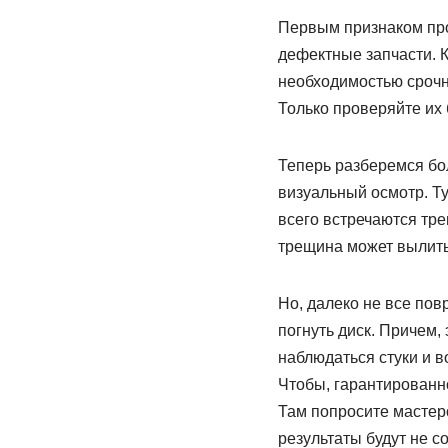
Первым признаком про
дефектные запчасти. К
необходимостью срочно
Только проверяйте их 
Теперь разберемся бол
визуальный осмотр. Т
всего встречаются тр
трещина может вылить
Но, далеко не все по
погнуть диск. Причем, 
наблюдаться стуки и в
Чтобы, гарантированн
Там попросите мастеро
результаты будут не 