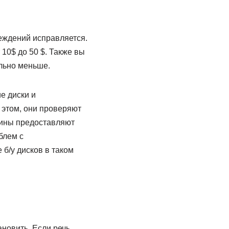
еждений исправляется.
10$ до 50 $. Также вы
ельно меньше.
е диски и
 этом, они проверяют
зины предоставляют
блем с
б/у дисков в таком
новить. Если речь