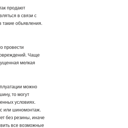
так продают
ляться в связи с
в такие объявления.
то провести
повреждений. Чаще
пущенная мелкая
сплуатации можно
шину, то могут
ленных условиях.
ис или шиномонтаж.
ет без резины, иначе
явить все возможные