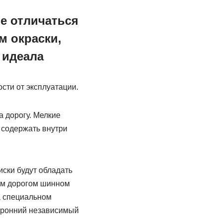
е отличаться
м окраски,
 идеала
сти от эксплуатации.
а дорогу. Мелкие
т содержать внутри
иски будут обладать
мом дорогом шинном
а специальном
торонний независимый