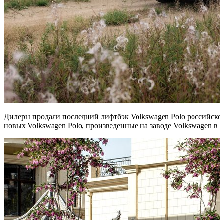
Дилеры продали последний лифтбэк Volkswagen Polo российск
новых Volkswagen Polo, произведенные на заводе Volkswagen в 