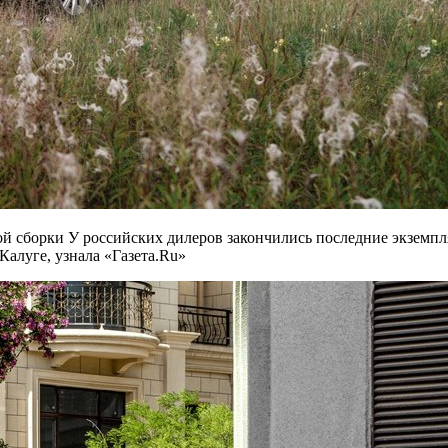
ой сборки У российских дилеров закончились последние экземп
Калуге, узнала «Газета.Ru»