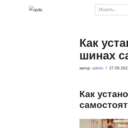
Перейти
к
содержимому
Как уст
шинах с
автор:
admin
27.09.202
Как устан
самостоя