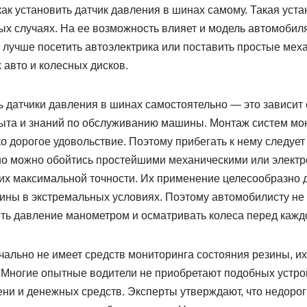
как установить датчик давления в шинах самому. Такая уст
ых случаях. На ее возможность влияет и модель автомобиля
 лучше посетить автоэлектрика или поставить простые мех
 авто и колесных дисков.
ь датчики давления в шинах самостоятельно — это зависит
пыта и знаний по обслуживанию машины. Монтаж систем мо
 дорогое удовольствие. Поэтому прибегать к нему следует
о можно обойтись простейшими механическими или элект
них максимальной точности. Их применение целесообразно 
ины в экстремальных условиях. Поэтому автомобилисту не 
ть давление манометром и осматривать колеса перед каждо
чально не имеет средств мониторинга состояния резины, и
 Многие опытные водители не приобретают подобных устрой
ени и денежных средств. Эксперты утверждают, что недоро