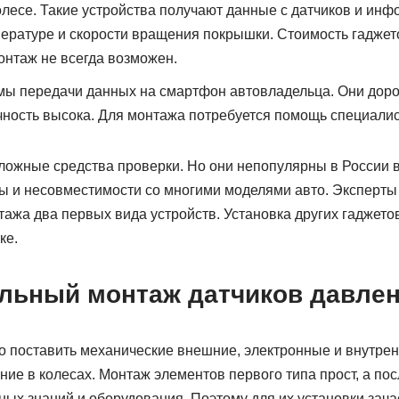
есе. Такие устройства получают данные с датчиков и инфо
пературе и скорости вращения покрышки. Стоимость гаджет
нтаж не всегда возможен.
мы передачи данных на смартфон автовладельца. Они доро
очность высока. Для монтажа потребуется помощь специалис
ложные средства проверки. Но они непопулярны в России 
ны и несовместимости со многими моделями авто. Эксперты
ажа два первых вида устройств. Установка других гаджетов
ке.
льный монтаж датчиков давле
 поставить механические внешние, электронные и внутрен
ие в колесах. Монтаж элементов первого типа прост, а по
ных знаний и оборудования. Поэтому для их установки зач