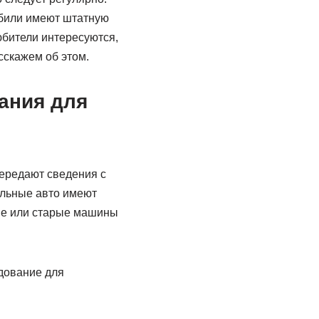
обили имеют штатную
юбители интересуются,
сскажем об этом.
ания для
ередают сведения с
альные авто имеют
ые или старые машины
дование для