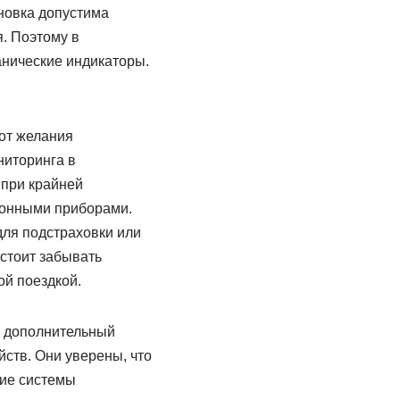
ановка допустима
. Поэтому в
анические индикаторы.
 от желания
ниторинга в
 при крайней
ронными приборами.
для подстраховки или
стоит забывать
й поездкой.
х дополнительный
ств. Они уверены, что
гие системы