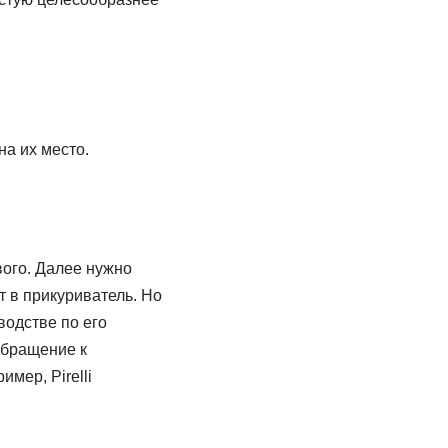
на их место.
вого. Далее нужно
т в прикуриватель. Но
водстве по его
Обращение к
мер, Pirelli