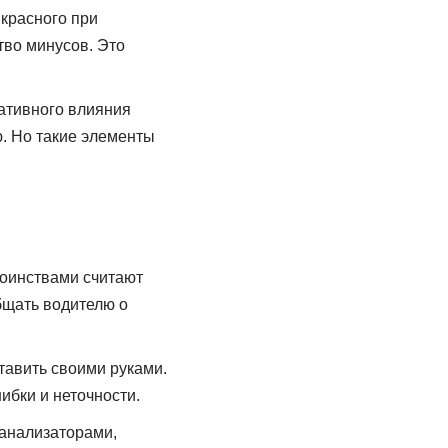
 красного при
тво минусов. Это
ативного влияния
. Но такие элементы
тоинствами считают
бщать водителю о
тавить своими руками.
бки и неточности.
анализаторами,