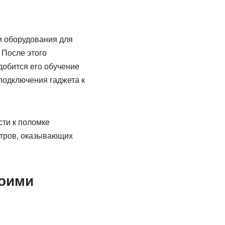
и оборудования для
 После этого
добится его обучение
подключения гаджета к
ти к поломке
нтров, оказывающих
воими