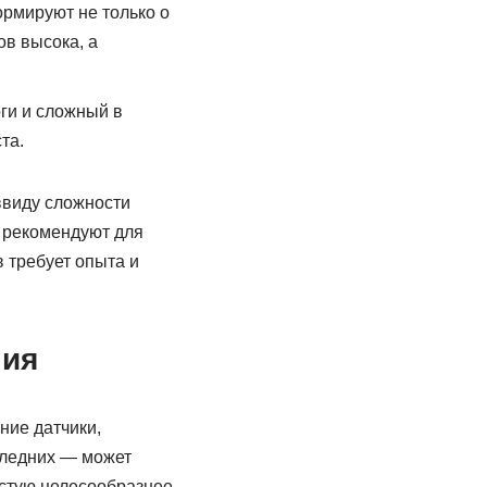
рмируют не только о
ов высока, а
ги и сложный в
та.
ввиду сложности
 рекомендуют для
 требует опыта и
ния
ние датчики,
следних — может
астую целесообразнее