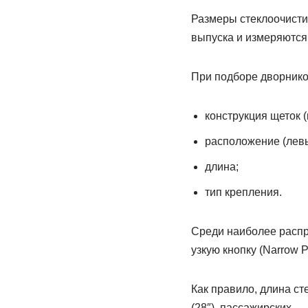
Размеры стеклоочисти
выпуска и измеряются к
При подборе дворнико
конструкция щеток 
расположение (левы
длина;
тип крепления.
Среди наиболее распро
узкую кнопку (Narrow P
Как правило, длина ст
(28″), пассажирских — о