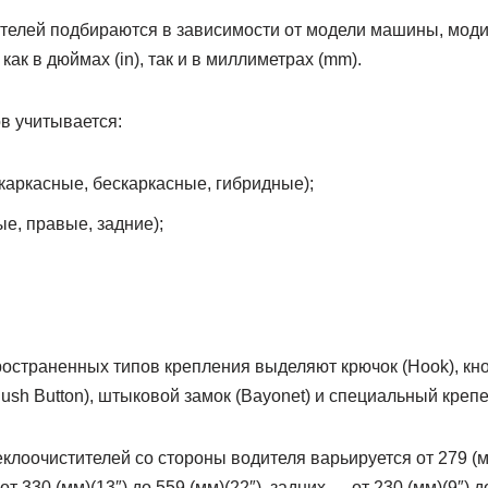
телей подбираются в зависимости от модели машины, моди
ак в дюймах (in), так и в миллиметрах (mm).
в учитывается:
(каркасные, бескаркасные, гибридные);
е, правые, задние);
страненных типов крепления выделяют крючок (Hook), кноп
ush Button), штыковой замок (Bayonet) и специальный крепеж
еклоочистителей со стороны водителя варьируется от 279 (мм
т 330 (мм)(13″) до 559 (мм)(22″), задних — от 230 (мм)(9″) до