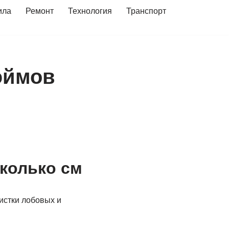
ила
Ремонт
Технология
Транспорт
юймов
колько см
истки лобовых и