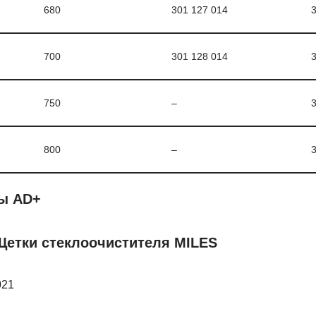
680
301 127 014
3
700
301 128 014
3
750
–
3
800
–
3
ы AD+
Щетки стеклоочистителя MILES
021