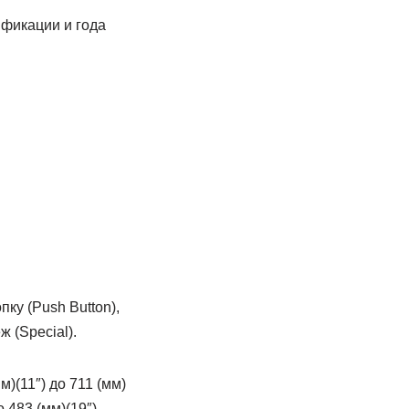
фикации и года
ку (Push Button),
 (Special).
)(11″) до 711 (мм)
 483 (мм)(19″).