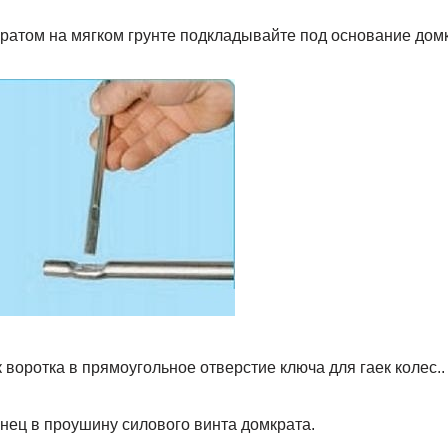
атом на мягком грун­те подкладывайте под основание домкр
 воротка в прямо­угольное отверстие ключа для гаек колес..
конец в проушину силового винта домкрата.