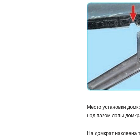
Место установки домкр
над пазом лапы домкр
На домкрат наклеена т