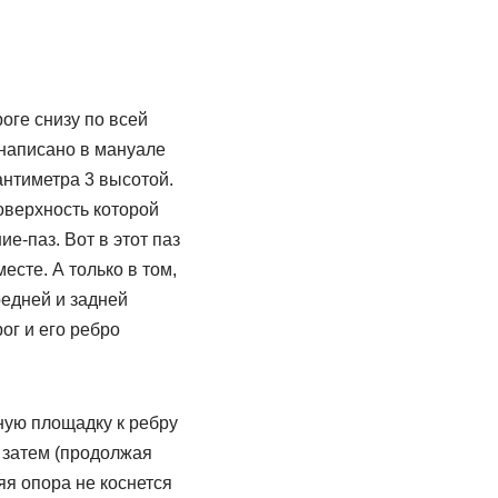
роге снизу по всей
 написано в мануале
нтиметра 3 высотой.
оверхность которой
е-паз. Вот в этот паз
есте. А только в том,
едней и задней
ог и его ребро
ную площадку к ребру
 затем (продолжая
яя опора не коснется