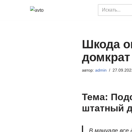
Перейти
к
содержимому
Шкода о
домкрат
автор:
admin
27.09.202
Тема: Под
штатный д
В мануале все 