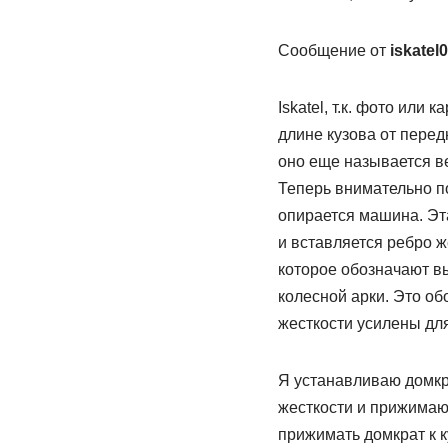
Сообщение от
iskatel
Iskatel, т.к. фото или
длине кузова от перед
оно еще называется в
Теперь внимательно по
опирается машина. Эта
и вставляется ребро же
которое обозначают в
колесной арки. Это об
жесткости усилены дл
Я устанавливаю домкр
жесткости и прижимаю.
прижимать домкрат к к