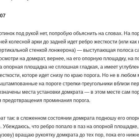
007
 картинок под рукой нет, попробую объяснить на словах. На по
ней колесной арки до задней идет ребро жесткости (или как
ертикальной стенкой лонжерона) — выступающая полоса са
смотри на домкрат, вернее, на его опорную площадку, на п
 опорная площадка не сплошная гладкая, а имеет углублени
сткости, которе идет снизу по краю порога. Но не в любом м
ыштампованные на пороге стрелки-треугольники вблизи пер
означены места установки домкрата — в этом месте сам пор
я предотвращения проминания порога.
ат так: в сложенном состоянии домкрата подношу его опор
 Убеждаюсь, что ребро попало в паз на опорной площадке,
узову) вращаю рукоятку домкрата до тех пор, пока его нижн