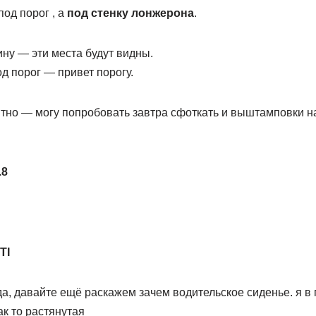
под порог , а
под стенку лонжерона
.
ну — эти места будут видны.
од порог — привет порогу.
ятно — могу попробовать завтра сфоткать и выштамповки н
.8
TI
нда, давайте ещё раскажем зачем водительское сиденье. я в
как то растянутая