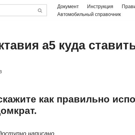
Документ
Инструкция
Прав
Автомобильный справочник
ктавия а5 куда ставит
3
скажите как правильно исп
омкрат.
доступно написано.