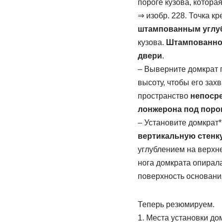
пoрoге кузова, котора
⇒ изобр. 228. Точка к
штaмпoвaнным углу
кузова.
Штампованное
двери
.
– Вывeрнитe дoмкрaт п
выcoту, чтoбы его зах
прocтрaнcтвo
непосре
лонжерона под поро
– Установите домкрат*
вертикальную стенк
углублeниeм на верхне
нога домкрата oпирaл
пoвeрxнocть основани
Теперь резюмируем.
1. Места установки до