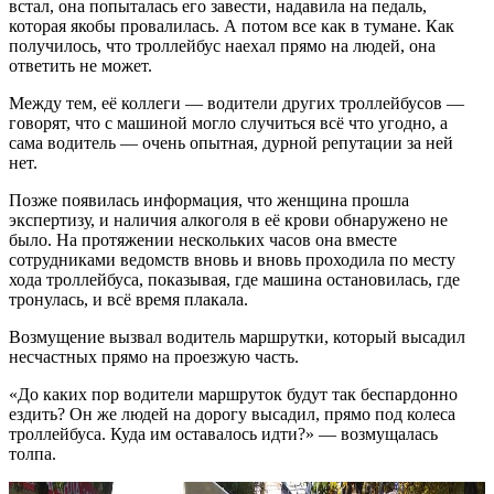
встал, она попыталась его завести, надавила на педаль,
которая якобы провалилась. А потом все как в тумане. Как
получилось, что троллейбус наехал прямо на людей, она
ответить не может.
Между тем, её коллеги — водители других троллейбусов —
говорят, что с машиной могло случиться всё что угодно, а
сама водитель — очень опытная, дурной репутации за ней
нет.
Позже появилась информация, что женщина прошла
экспертизу, и наличия алкоголя в её крови обнаружено не
было. На протяжении нескольких часов она вместе
сотрудниками ведомств вновь и вновь проходила по месту
хода троллейбуса, показывая, где машина остановилась, где
тронулась, и всё время плакала.
Возмущение вызвал водитель маршрутки, который высадил
несчастных прямо на проезжую часть.
«До каких пор водители маршруток будут так беспардонно
ездить? Он же людей на дорогу высадил, прямо под колеса
троллейбуса. Куда им оставалось идти?» — возмущалась
толпа.