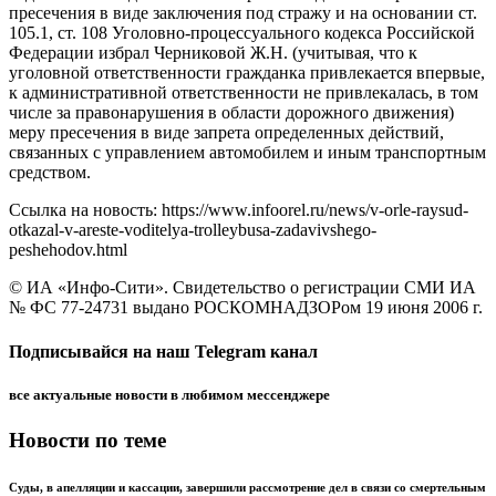
пресечения в виде заключения под стражу и на основании ст.
105.1, ст. 108 Уголовно-процессуального кодекса Российской
Федерации избрал Черниковой Ж.Н. (учитывая, что к
уголовной ответственности гражданка привлекается впервые,
к административной ответственности не привлекалась, в том
числе за правонарушения в области дорожного движения)
меру пресечения в виде запрета определенных действий,
связанных с управлением автомобилем и иным транспортным
средством.
Ссылка на новость: https://www.infoorel.ru/news/v-orle-raysud-
otkazal-v-areste-voditelya-trolleybusa-zadavivshego-
peshehodov.html
© ИА «Инфо-Сити». Свидетельство о регистрации СМИ ИА
№ ФС 77-24731 выдано РОСКОМНАДЗОРом 19 июня 2006 г.
Подписывайся на наш Telegram канал
все актуальные новости в любимом мессенджере
Новости по теме
Суды, в апелляции и кассации, завершили рассмотрение дел в связи со смертельным