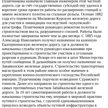
Пушечникова назначили главным инженером этой частной
дороги, где за счёт государственных субсидий ему удалось в
короткие сроки провести работы по расширению станций и
замене железного полотна на стальные рельсы. Осенью 1882
года его перевели на Московско-Курскую железную дорогу
для участия в ликвидации последствий «кукуевской»
катастрофы. Пушечников руководил ремонтом полотна и
строительством моста, разрушенного стихией. Работы были
полностью завершены менее чем за два месяца. С 1885 года
Александр Николаевич получил назначение на казенную
Екатерининскую железную дорогу, где в должности
начальника службы пути руководил изысканиями при
проектировании и строительстве участков к угольным
разрезам и рудникам. Вскоре его ввели в штат Министерства
путей сообщения. В дальнейшем он получил назначение на
Закавказские железные дороги. Строительство транспортных
магистралей в этом районе имело особое значение в
укреплении военно-политического господства Российской
империи. Пушечникову поручили возведение Сурамского
тоннеля. Далее его направили на строительство одного из
самых протяжённых участков Забайкальской железной
дороги. За 10 лет самоотверженной работы в должности
начальника строительства ему, впервые в мировой практике
путевого строительства, с группой единомышленников
пришлось возводить объекты путевой инфраструктуры в