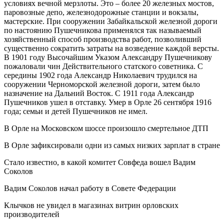
условиях вечной мерзлоты. Это – более 20 железных мостов,
паровозные депо, железнодорожные станции и вокзалы,
мастерские. При сооружении Забайкальской железной дороги
по настоянию Пушечникова применялся так называемый
хозяйственный способ производства работ, позволивший
существенно сократить затраты на возведение каждой версты.
В 1901 году Высочайшим Указом Александру Пушечникову
пожаловали чин Действительного статского советника. С
середины 1902 года Александр Николаевич трудился на
сооружении Черноморской железной дороги, затем было
назначение на Дальний Восток. С 1911 года Александр
Пушечников ушел в отставку. Умер в Орле 26 сентября 1916
года; семьи и детей Пушечников не имел.
В Орле на Московском шоссе произошло смертельное ДТП
В Орле зафиксировали одни из самых низких зарплат в стране
Стало известно, в какой комитет Совфеда вошел Вадим
Соколов
Вадим Соколов начал работу в Совете Федерации
Клычков не увидел в магазинах витрин орловских
производителей