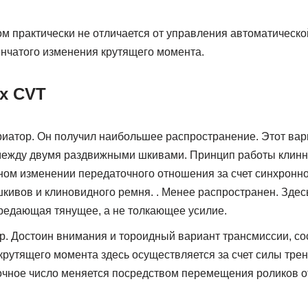
 практически не отличается от управления автоматической
нчатого изменения крутящего момента.
ах CVT
атор. Он получил наибольшее распространение. Этот вари
 между двумя раздвижными шкивами. Принцип работы клин
ном изменении передаточного отношения за счет синхронн
шкивов и клиновидного ремня. . Менее распространен. Здес
редающая тянущее, а не толкающее усилие.
. Достоин внимания и тороидный вариант трансмиссии, со
крутящего момента здесь осуществляется за счет силы тре
очное число меняется посредством перемещения роликов о