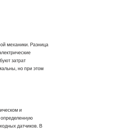
ой механики. Разница
электрические
буют затрат
мальны, но при этом
ическом и
т определенную
ходных датчиков. В