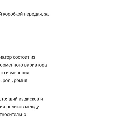
 коробкой передач, за
атор состоит из
норменного вариатора
ого изменения
ь роль ремня
стоящий из дисков и
ния роликов между
тносительно