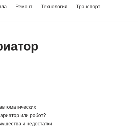
ила
Ремонт
Технология
Транспорт
риатор
 автоматических
вариатор или робот?
мущества и недостатки