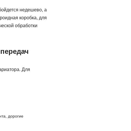
бойдется недешево, а
роидная коробка, для
ческой обработки
 передач
ариатора. Для
нта, дорогие