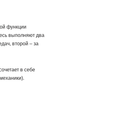
рой функции
десь выполняют два
дач, второй – за
сочетает в себе
механики).