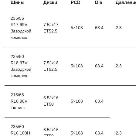
Шины
Диски
PCD
Dia
Давлени
235/55
R17 99V
7.5Jx17
5×108
63.4
2.3
Заводской
ET52.5
комплект
235/50
R18 97V
7.5Jx18
5×108
63.4
2.3
Заводской
ET52.5
комплект
215/65
6.5Jx16
R16 98V
5×108
63.4
ET50
Тюнинг
235/60
6.5Jx16
R16 100H
5×108
63.4
2.3