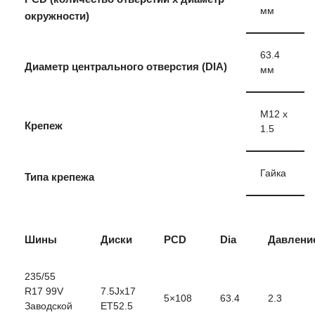
мм
окружности)
63.4
Диаметр центрального отверстия (DIA)
мм
M12 x
Крепеж
1.5
Гайка
Типа крепежа
Шины
Диски
PCD
Dia
Давлени
235/55
R17 99V
7.5Jx17
5×108
63.4
2.3
Заводской
ET52.5