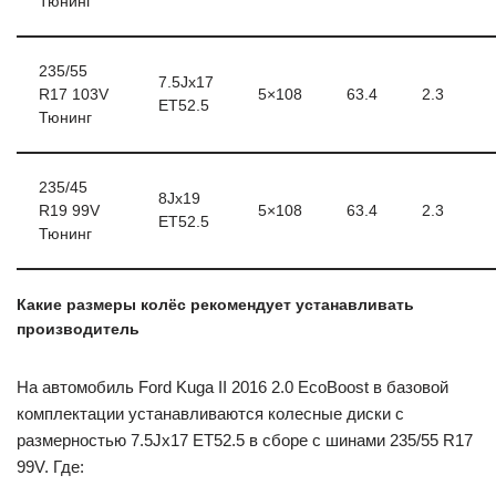
Тюнинг
235/55
7.5Jx17
R17 103V
5×108
63.4
2.3
ET52.5
Тюнинг
235/45
8Jx19
R19 99V
5×108
63.4
2.3
ET52.5
Тюнинг
Какие размеры колёс рекомендует устанавливать
производитель
На автомобиль Ford Kuga II 2016 2.0 EcoBoost в базовой
комплектации устанавливаются колесные диски с
размерностью 7.5Jx17 ET52.5 в сборе с шинами 235/55 R17
99V. Где: