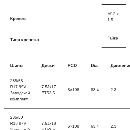
M12 x
Крепеж
1.5
Гайка
Типа крепежа
Шины
Диски
PCD
Dia
Давлени
235/55
R17 99V
7.5Jx17
5×108
63.4
2.3
Заводской
ET52.5
комплект
235/50
R18 97V
7.5Jx18
5×108
63.4
2.3
Заводской
ET52.5