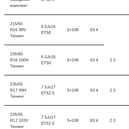
комплект
215/65
6.5Jx16
R16 98V
5×108
63.4
ET50
Тюнинг
235/60
6.5Jx16
R16 100H
5×108
63.4
2.3
ET50
Тюнинг
235/55
7.5Jx17
R17 99H
5×108
63.4
2.3
ET52.5
Тюнинг
235/55
7.5Jx17
R17 103V
5×108
63.4
2.3
ET52.5
Тюнинг