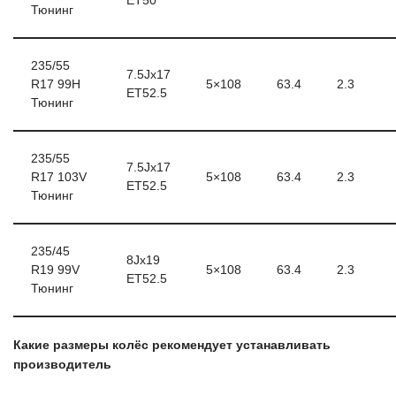
ET50
Тюнинг
235/55
7.5Jx17
R17 99H
5×108
63.4
2.3
ET52.5
Тюнинг
235/55
7.5Jx17
R17 103V
5×108
63.4
2.3
ET52.5
Тюнинг
235/45
8Jx19
R19 99V
5×108
63.4
2.3
ET52.5
Тюнинг
Какие размеры колёс рекомендует устанавливать
производитель