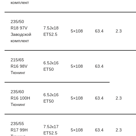
комплект
235/50
R18 97V
7.5Jx18
5×108
63.4
2.3
Заводской
ET52.5
комплект
215/65
6.5Jx16
R16 98V
5×108
63.4
ET50
Тюнинг
235/60
6.5Jx16
R16 100H
5×108
63.4
2.3
ET50
Тюнинг
235/55
7.5Jx17
R17 99H
5×108
63.4
2.3
ET52.5