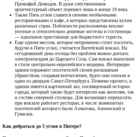
Прокофий Демидов. В руки собственников
архитектурный объект перешел лишь в конце 19 века.
Также Пять углов славятся своими необычными
ресторанчиками и кафе, в которых представлены кухни
различных стран. Поблизости расположены вполне
уютные и относительно дешевые хостелы и гостиницы
— идеальное пристанище для бюджетного туриста.
Еще одним местом, которое непременно стоит посетить,
будучи в Пяти углах, считается Витебский вокзал. На
сегодняшний день отсюда без проблем можно доехать
электропоездом до Царского Села. Сам вокзал выполнен
в стиле центрально-европейского модерна. Интерьеры
здания поражают посетителей своим роскошным
убранством, создавая впечатление, будто они попали в
один из дворцов Санкт-Петербурга. Помимо прочего, в
здании имеется картинный зал, посвященный истории
города, который также будет интересен как жителям, так
и гостям северной столицы. Для желающих перекусить
при вокзале работает ресторан, в числе знаменитых
посетителей которого были Ахматова, Анненский и
Гумилев.
Как добраться до 5 углов в Питере?