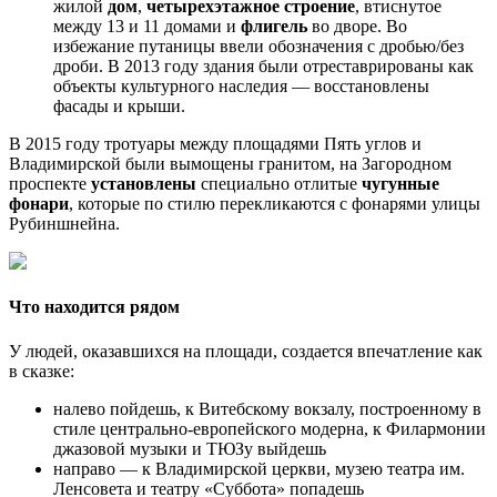
жилой
дом
,
четырехэтажное строение
, втиснутое
между 13 и 11 домами и
флигель
во дворе. Во
избежание путаницы ввели обозначения с дробью/без
дроби. В 2013 году здания были отреставрированы как
объекты культурного наследия — восстановлены
фасады и крыши.
В 2015 году тротуары между площадями Пять углов и
Владимирской были вымощены гранитом, на Загородном
проспекте
установлены
специально отлитые
чугунные
фонари
, которые по стилю перекликаются с фонарями улицы
Рубиншнейна.
Что находится рядом
У людей, оказавшихся на площади, создается впечатление как
в сказке:
налево пойдешь, к Витебскому вокзалу, построенному в
стиле центрально-европейского модерна, к Филармонии
джазовой музыки и ТЮЗу выйдешь
направо — к Владимирской церкви, музею театра им.
Ленсовета и театру «Суббота» попадешь