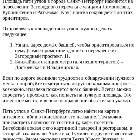
Площадь пяти углов в городе Санкт-Петербург находится на
пересечении Загородного переулка с улицами Ломоносова,
Рубинштейна и Разъезжая. Круг поиска сокращается до этих
ориентиров.
Отправляясь к площади пяти углов, нужно сделать
следующее.
Узнать адрес дома с башней, чтобы ориентироваться по
нему (самое приметное здание на перекрестке) –
Загородный проспект, 11.
Ближайшая станция метро (для пеших туристов) –
Достоевская и Владимирская.
Если по дороге возникли трудности в обнаружении нужного
места, попробуйте осмотреться вокруг по крышам построек –
возможно, издалека покажется дом с башней. Всегда можно
спросить у прохожих, как попасть на нужную площадь. Это
известное место, и верное направление обязательно укажут.
Пять углов в Санкт-Петербурге легко найти на карте в
интернете, вбив в поисковике это название. Там можно
присмотреть поблизости гостиницу, кафе, посетить
Витебский вокзал с его картинной галереей и рестораном, в
который захаживали Ахматова, Гумилев и другие известные
личности. Рядом располагаются Театр Юного Зрителя, у