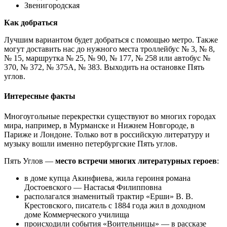
Звенигородская
Как добраться
Лучшим вариантом будет добраться с помощью метро. Также
могут доставить нас до нужного места троллейбус № 3, № 8,
№ 15, маршрутка № 25, № 90, № 177, № 258 или автобус №
370, № 372, № 375А, № 383. Выходить на остановке Пять
углов.
Интересные факты
Многоугольные перекрестки существуют во многих городах
мира, например, в Мурманске и Нижнем Новгороде, в
Париже и Лондоне. Только вот в российскую литературу и
музыку вошли именно петербургские Пять углов.
Пять Углов —
место встречи многих литературных героев
:
в доме купца Акинфиева, жила героиня романа
Достоевского — Настасья Филипповна
располагался знаменитый трактир «Ерши» В. В.
Крестовского, писатель с 1884 года жил в доходном
доме Коммерческого училища
происходили события «Воительницы» — в рассказе