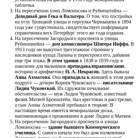
табличка.
На пересечении улиц Ломоносова и Рубинштейна —
Доходный дом Гека и Вальтера
. О том, что постройка
на углу Троицкой улицы и переулка Чернышева в 1894
года уже существовала, свидетельствует информация
справочника весь Петербург этого же года издания.
На пересечении Загородного проспекта и улицы
Рубиншнейна —
дом комиссионера Шнеера Иоффа.
В
1913 году он выкупил трехэтажное строение у
наследников купца Лапина и перестроил его, добавив
еще три этажа.
В этом здании
в 1838 и 1839 году в
пансионе для мальчиков
преподавал
правописание
,
историю и арифметику
Н. А. Некрасов.
Здесь бывала
Анна Ахматова
. Она
приходила к
жившей в этом доме
подруге — дочери Корнея Чуковского —
писательнице
Лидии Чуковской.
Их сдружили печальные
обстоятельства — муж Лидии Чуковской, известный
физик Матвей Бронштейн, был арестован и расстрелян,
а сын Анны Ахматовой пребывал в тюрьме. В
настоящее время имеется мемориальная доска,
напоминающая о проживании в доме Лидии и Матвея.
На пересечении Загородного проспекта и улицы
Ломоносова —
здание бывшего Коммерческого
училища.
С самого начала это был дом полковника