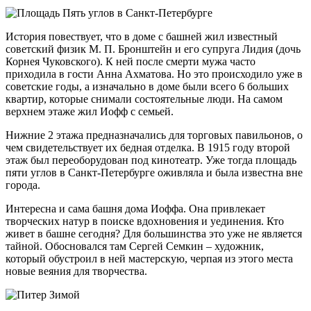
История повествует, что в доме с башней жил известный
советский физик М. П. Бронштейн и его супруга Лидия (дочь
Корнея Чуковского). К ней после смерти мужа часто
приходила в гости Анна Ахматова. Но это происходило уже в
советские годы, а изначально в доме были всего 6 больших
квартир, которые снимали состоятельные люди. На самом
верхнем этаже жил Иофф с семьей.
Нижние 2 этажа предназначались для торговых павильонов, о
чем свидетельствует их бедная отделка. В 1915 году второй
этаж был переоборудован под кинотеатр. Уже тогда площадь
пяти углов в Санкт-Петербурге оживляла и была известна вне
города.
Интересна и сама башня дома Иоффа. Она привлекает
творческих натур в поиске вдохновения и уединения. Кто
живет в башне сегодня? Для большинства это уже не является
тайной. Обосновался там Сергей Семкин – художник,
который обустроил в ней мастерскую, черпая из этого места
новые веяния для творчества.