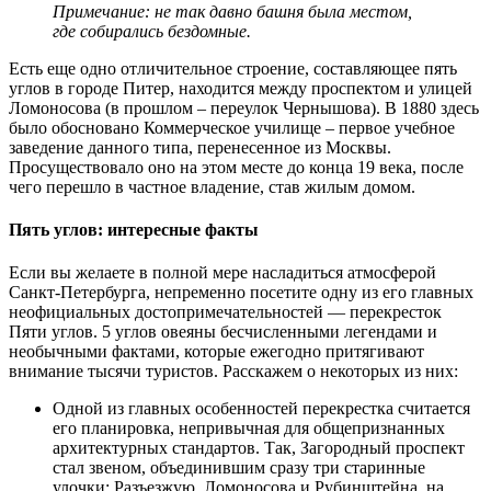
Примечание: не так давно башня была местом,
где собирались бездомные.
Есть еще одно отличительное строение, составляющее пять
углов в городе Питер, находится между проспектом и улицей
Ломоносова (в прошлом – переулок Чернышова). В 1880 здесь
было обосновано Коммерческое училище – первое учебное
заведение данного типа, перенесенное из Москвы.
Просуществовало оно на этом месте до конца 19 века, после
чего перешло в частное владение, став жилым домом.
Пять углов: интересные факты
Если вы желаете в полной мере насладиться атмосферой
Санкт-Петербурга, непременно посетите одну из его главных
неофициальных достопримечательностей — перекресток
Пяти углов. 5 углов овеяны бесчисленными легендами и
необычными фактами, которые ежегодно притягивают
внимание тысячи туристов. Расскажем о некоторых из них:
Одной из главных особенностей перекрестка считается
его планировка, непривычная для общепризнанных
архитектурных стандартов. Так, Загородный проспект
стал звеном, объединившим сразу три старинные
улочки: Разъезжую, Ломоносова и Рубинштейна, на