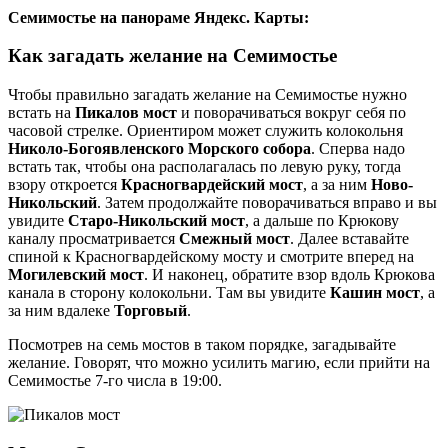
Семимостье на панораме Яндекс. Карты:
Как загадать желание на Семимостье
Чтобы правильно загадать желание на Семимостье нужно
встать на
Пикалов мост
и поворачиваться вокруг себя по
часовой стрелке. Ориентиром может служить колокольня
Николо-Богоявленского Морского собора
. Сперва надо
встать так, чтобы она располагалась по левую руку, тогда
взору откроется
Красногвардейский мост
, а за ним
Ново-
Никольский
. Затем продолжайте поворачиваться вправо и вы
увидите
Старо-Никольский мост
, а дальше по Крюкову
каналу просматривается
Смежный мост
. Далее вставайте
спиной к Красногвардейскому мосту и смотрите вперед на
Могилевский мост
. И наконец, обратите взор вдоль Крюкова
канала в сторону колокольни. Там вы увидите
Кашин мост
, а
за ним вдалеке
Торговый
.
Посмотрев на семь мостов в таком порядке, загадывайте
желание. Говорят, что можно усилить магию, если прийти на
Семимостье 7-го числа в 19:00.