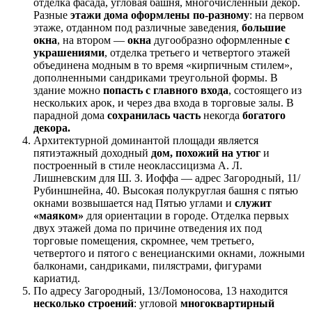
отделка фасада, угловая башня, многочисленный декор.
Разные
этажи дома оформлены по-разному
: на первом
этаже, отданном под различные заведения,
большие
окна
, на втором —
окна
дугообразно оформленные
с
украшениями
, отделка третьего и четвертого этажей
объединена модным в то время «кирпичным стилем»,
дополненными сандриками треугольной формы. В
здание можно
попасть с главного входа
, состоящего из
нескольких арок, и через два входа в торговые залы. В
парадной дома
сохранилась часть
некогда
богатого
декора.
Архитектурной доминантой площади является
пятиэтажный доходный
дом, похожий на утюг
и
построенный в стиле неоклассицизма А. Л.
Лишневским для Ш. З. Иоффа — адрес Загородный, 11/
Рубиншнейна, 40. Высокая полукруглая башня с пятью
окнами возвышается над Пятью углами и
служит
«маяком»
для ориентации в городе. Отделка первых
двух этажей дома по причине отведения их под
торговые помещения, скромнее, чем третьего,
четвертого и пятого с венецианскими окнами, ложными
балконами, сандриками, пилястрами, фигурами
кариатид.
По адресу Загородный, 13/Ломоносова, 13 находится
несколько строений
: угловой
многоквартирный