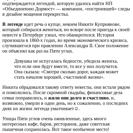
подтверждается легендой, которую удалось найти НП
«Объединению Дормост» — компании, «построившей» следы
в дизайне мощения перекрестка.
В легенде
идет речь о купце, некоем Никите Куприянове,
который собирался жениться, но вскоре после приезда к своей
невесте в Петербург узнал, что обанкротился. История
произошла в 1860-х годах, во время экономического кризиса,
случившегося при правлении Александра II. Свое положение
он объяснял как раз на Пяти углах.
Девушка не испугалась бедности, убедила жениха,
что если они будут вместе, то все у них получится.
Она сказала: «Смотри сколько дорог, каждая может
стать началом хорошей, счастливой жизни».
Никита обрадовался такому ответу невесты, они встали рядом
и помолились. После скромной свадьбы, финансовые дела
семьи поправились, и
жили они долго и счастливо
, и,
возможно, умерли в один день, но к сожалению, о последних
днях их жизни легенда умалчивает☺.
Улицы Пяти углов очень оживленные, здесь много
интересных кафе, баров, ресторанов, даже советская
пышечная сохранилась. Вот такое необычное место!