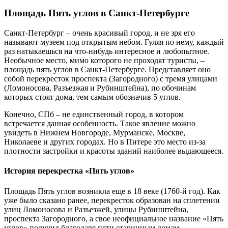
Площадь Пять углов в Санкт-Петербурге
Санкт-Петербург – очень красивый город, и не зря его
называют музеем под открытым небом. Гуляя по нему, каждый
раз натыкаешься на что-нибудь интересное и любопытное.
Необычное место, мимо которого не проходят туристы, –
площадь пять углов в Санкт-Петербурге. Представляет оно
собой перекресток проспекта (Загородного) с тремя улицами
(Ломоносова, Разъезжая и Рубинштейна), по обочинам
которых стоят дома, тем самым обозначив 5 углов.
Конечно, СПб – не единственный город, в котором
встречается данная особенность. Такое явление можно
увидеть в Нижнем Новгороде, Мурманске, Москве,
Николаеве и других городах. Но в Питере это место из-за
плотности застройки и красоты зданий наиболее выдающееся.
История перекрестка «Пять углов»
Площадь Пять углов возникла еще в 18 веке (1760-й год). Как
уже было сказано ранее, перекресток образован на сплетении
улиц Ломоносова и Разъезжей, улицы Рубинштейна,
проспекта Загородного, а свое неофициальное название «Пять
углов» получил благодаря пяти старинным домам,