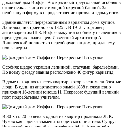
доходный дом Иоффа. Это красивый треугольный особняк в
стиле неоклассицизм с изящной округлой башней. За
необычную форму в народе строение прозвали «дом-утюг».
Здание является переработанным вариантом дома купцов
Лапиных, построенного в 1825 г. В 1913 г. торговец
антиквариатом Ш.З. Иоффе выкупил особняк у наследников
предыдущих владельцев. Известный архитектор А.
Лишневский полностью переоборудовал дом, придав ему
новые черты.
Особняк щедро украшен лепниной, статуями, барельефами.
По всему фасаду здания расположено 40 фигур кариатид.
В доме находилось шесть квартир, которые снимали богатые
люди. В одни из апартаментов зимой 1838 г. ежедневно
приходил 16-летний юноша Н. Некрасов: будущий великий
поэт подрабатывал учителем.
В 30-х гг. 20-го века в одной из квартир проживала Л. К.
Чуковская – дочка знаменитого детского писателя. Супруг
Чуковской, выдающийся астрофизик М. П. Бронштейн,