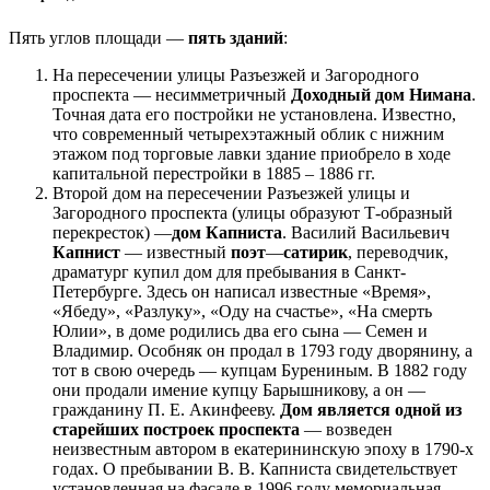
Пять углов площади —
пять зданий
:
На пересечении улицы Разъезжей и Загородного
проспекта — несимметричный
Доходный дом Нимана
.
Точная дата его постройки не установлена. Известно,
что современный четырехэтажный облик с нижним
этажом под торговые лавки здание приобрело в ходе
капитальной перестройки в 1885 – 1886 гг.
Второй дом на пересечении Разъезжей улицы и
Загородного проспекта (улицы образуют Т-образный
перекресток) —
дом Капниста
. Василий Васильевич
Капнист
— известный
поэт
—
сатирик
, переводчик,
драматург купил дом для пребывания в Санкт-
Петербурге. Здесь он написал известные «Время»,
«Ябеду», «Разлуку», «Оду на счастье», «На смерть
Юлии», в доме родились два его сына — Семен и
Владимир. Особняк он продал в 1793 году дворянину, а
тот в свою очередь — купцам Бурениным. В 1882 году
они продали имение купцу Барышникову, а он —
гражданину П. Е. Акинфееву.
Дом является одной из
старейших построек проспекта
— возведен
неизвестным автором в екатерининскую эпоху в 1790-х
годах. О пребывании В. В. Капниста свидетельствует
установленная на фасаде в 1996 году мемориальная