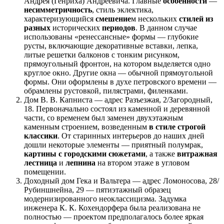
Андрея (Генриха) Андреевича. Главные
особенности
—
несимметричность
, стиль эклектика,
характеризующийся
смешение
м нескольких
стилей из
разных
исторических
периодов
. В данном случае
использованы «ренессансные» формы — глубокие
русты, включающие декоративные вставки, лепка,
литые решетки балконов с тонким рисунком,
прямоугольный фронтон, на котором выделяется одно
круглое окно. Другие окна — обычной прямоугольной
формы. Они оформлены в духе петровского времени —
обрамлены рустовкой, пилястрами, филенками.
Дом В. В. Капниста — адрес Разъезжая, 2/Загородный,
18. Первоначально состоял из каменной и деревянной
части, со временем был заменен двухэтажным
каменным строением, возведенным
в стиле строгой
классики
. От старинных интерьеров до наших дней
дошли некоторые элементы — приятный полумрак,
картины с городскими сюжетами
, а также
витражная
лестница
и
лепнина
на втором этаже в угловом
помещении.
Доходный дом Гека и Вальтера — адрес Ломоносова, 28/
Рубиншнейна, 29 — пятиэтажный образец
модернизированного неоклассицизма. Задумка
инженера К. К. Кохендорфера была реализована не
полностью — проектом предполагалось более яркая