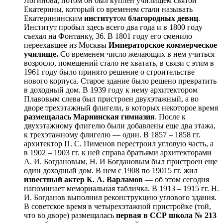
Логинова, потом он был куплен училищем святой
Екатерины, который со временем стали называть
Екатерининским
институт
ом
благородных девиц
.
Институт пробыл здесь всего два года и в 1800 году
съехал на Фонтанку, 36. В 1801 году его сменило
переехавшее из Москвы
Императорское коммерческое
училище.
Со временем число желающих в нем учиться
возросло, помещений стало не хватать, в связи с этим в
1961 году было принято решение о строительстве
нового корпуса. Старое здание было решено превратить
в доходный дом. В 1939 году к нему архитектором
Плавовым слева был пристроен двухэтажный, а во
дворе трехэтажный флигели, в которых некоторое время
размещалась Мариинская гимназия
. После к
двухэтажному флигелю были добавлены еще два этажа,
к трехэтажному флигелю — один. В 1857 – 1858 гг.
архитектор П. С. Пименов перестроил угловую часть, а
в 1902 – 1903 гг. к ней справа братьями архитекторами
А. И. Богдановым, Н. И Богдановым был пристроен еще
один доходный дом. В нем с 1908 по 19015 гг. жил
известный актер К. А. Варламов
— об этом сегодня
напоминает мемориальная табличка. В 1913 – 1915 гг. Н.
И. Богданов выполнил реконструкцию углового здания.
В советское время в четырехэтажной пристройке (той,
что во дворе) размещалась
первая в ССР школа № 213