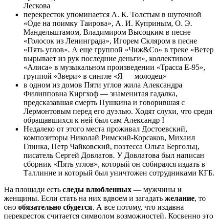
Лескова
перекресток упоминается А. К. Толстым в шуточной
«Оде на поимку Таирова», А. И. Куприным, О. Э.
Мандельштамом, Владимиром Высоцким в песне
«Голосок из Ленинграда», Игорем Скляром в песне
«Пять углов». А еще группой «Чиж&Co» в треке «Ветер
вырывает из рук последние деньги», коллективом
«Алиса» в музыкальном произведении «Трасса Е-95»,
группой «Звери» в сингле «Я — молодец»
в одном из домов Пяти углов жила Александра
Филипповна Киргхоф — знаменитая гадалка,
предсказавшая смерть Пушкина и говорившая с
Лермонтовым перед его дуэлью. Ходят слухи, что среди
обращавшихся к ней был сам Александр I
Недалеко от этого места проживал Достоевский,
композиторы Николай Римский-Корсаков, Михаил
Глинка, Петр Чайковский, поэтесса Ольга Бергольц,
писатель Сергей Довлатов. У Довлатова был написан
сборник «Пять углов», который он собирался издать в
Таллинне и который был уничтожен сотрудниками КГБ.
На площади есть
следы влюбленных
— мужчины и
женщины. Если стать на них вдвоем и загадать
желание
, то
оно
обязательно сбудется
. А все потому, что издавна
перекресток считается символом возможностей. Косвенно это