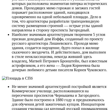
которых расположена знаменитая пятерка исторических
домов. Проходящих мимо горожан и заезжих гостей
поражает расположение зданий, находящихся
одновременно на одной небольшой площади. Дело в
том, что архитекторы разработали трапециевидную
систему размещения строений — острые углы зданий
направлены в сторону проспекта Загородный.
Наиболее значимым архитектурным творением 5 углов
признан доходный дом Иоффа, созданный по проекту
русского архитектора Лишневского. Проходя мимо
здания, создается ощущение, будто попал в жилище
сказочного звездочета. И действительно, дом выполнен
в стиле неоклассицизма, некогда живший здесь
владелец, Матвей Петрович Бронштейн, был известным
астрофизиком, а его жена — Лидия Корнеевна была
дочерью любимого детьми писателя Корнея Чуковского.
Не менее значимой архитектурной постройкой является
Коммерческое училище, расположившееся на
пересечении проспектов Чернышева и Загородного.
Здание было построено в 1880 году и предназначалось
для обучения детей зажиточных купцов. Инициатором
создания училища сал крупный русский промышленник