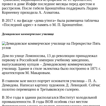
провел в доме Иоффе последние месяцы перед арестом и
расстрелом. После гибели Бронштейна поддержать Лидию
Корнеевну приходила А. Ахматова.
В 2017 г. на фасаде «дома-утюга» была размещена табличка
«Последний адрес» в память о М. П. Бронштейне.
Демидовское коммерческое училище
Дом по улице Ломоносова, 13 до революции принадлежал
первому в Российской империи учебному заведению,
выпускавшему купцов – Демидовскому коммерческому
училищу. Здание в стиле эклектика было построено в 1871 г.
архитектором М. Макаровым.
В главном зале висел портрет основателя училища – П. А.
Демидова. Написал картину художник Д. Левицкий. Сейчас
полотно перемещено в Третьяковскую галерею.
В 30-е годы в здании располагался Институт холодильной
промышленности. В годы ВОВ особняк стал местом
формирования одного из полков ленинградского ополчения –