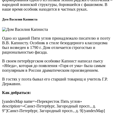
народной воинской структуры, боровшейся с фашизмом. В
наше время особняк находится в частных руках.
Дом Василия Капниста
Одно из зданий Пяти углов принадлежало писателю и поэту
В.В. Капнисту. Особняк в стиле безордерного классицизма
был возведен в 1790 г. Дом отличается строгостью и
рациональностью фасада.
В своем петербургском особняке Капнист написал пьесу
«Ябеда», которая до появления «Горя от ума» была самым
популярным в России драматическим произведением.
В гостях у поэта бывал его старший товарищ и учитель Г.Р.
Державин.
Как добраться:
[yandexMap name=»Перекресток Пять углов»
description=»Санкт-Петербург, Загородный просп., д.
9″]Санкт-Петербург, Загородный просп., д. 9[/yandexMap]