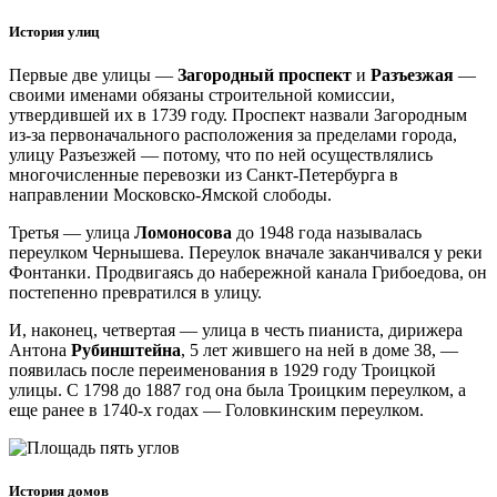
История улиц
Первые две улицы —
Загородный проспект
и
Разъезжая
—
своими именами обязаны строительной комиссии,
утвердившей их в 1739 году. Проспект назвали Загородным
из-за первоначального расположения за пределами города,
улицу Разъезжей — потому, что по ней осуществлялись
многочисленные перевозки из Санкт-Петербурга в
направлении Московско-Ямской слободы.
Третья — улица
Ломоносова
до 1948 года называлась
переулком Чернышева. Переулок вначале заканчивался у реки
Фонтанки. Продвигаясь до набережной канала Грибоедова, он
постепенно превратился в улицу.
И, наконец, четвертая — улица в честь пианиста, дирижера
Антона
Рубинштейна
, 5 лет жившего на ней в доме 38, —
появилась после переименования в 1929 году Троицкой
улицы. С 1798 до 1887 год она была Троицким переулком, а
еще ранее в 1740-х годах — Головкинским переулком.
История домов