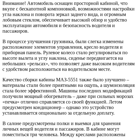
Внимание! Автомобиль оснащен просторной кабиной, что
вкупе с бескапотной компоновкой, возможностями настройки
угла наклона и поворота зеркал заднего вида, и огромным
лобовым стеклом, обеспечивает высокий обзор и удобство
эксплуатации автомобиля и безопасность водителя и
пассажиров.
В процессе улучшения грузовика, были слегка изменены
расположение элементов управления, кресло водителя и
приборная панель. Рулевое колесо стало регулироваться по
высоте вылета и углу наклона, сиденье передвигается на
небольших «рельсах», что позволяет даже высоким водителям
с удобством расположиться на водительском месте.
Качество сборки кабины МАЗ-5551 также было улучшено –
материалы стали более приятными на ощупь, а шумоизоляция
стала более эффективной. Машины последних модификаций
получили мощный обогреватель – даже при сильных морозах
«печка» отлично справляется со своей функцией. Летом
предусмотрен кондиционер – однако это устройство
устанавливается опционально за отдельную доплату.
В салоне предусмотрены полки и выемки для хранения
личных вещей водителя и пассажиров. В кабине могут
поместиться три человека. Между креслами расположены