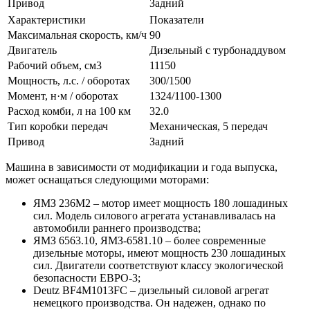
Привод
Задний
Характеристики
Показатели
Максимальная скорость, км/ч
90
Двигатель
Дизельный с турбонаддувом
Рабочий объем, см3
11150
Мощность, л.с. / оборотах
300/1500
Момент, н·м / оборотах
1324/1100-1300
Расход комби, л на 100 км
32.0
Тип коробки передач
Механическая, 5 передач
Привод
Задний
Машина в зависимости от модификации и года выпуска,
может оснащаться следующими моторами:
ЯМЗ 236М2 – мотор имеет мощность 180 лошадиных
сил. Модель силового агрегата устанавливалась на
автомобили раннего производства;
ЯМЗ 6563.10, ЯМЗ-6581.10 – более современные
дизельные моторы, имеют мощность 230 лошадиных
сил. Двигатели соответствуют классу экологической
безопасности ЕВРО-3;
Deutz BF4M1013FC – дизельный силовой агрегат
немецкого производства. Он надежен, однако по