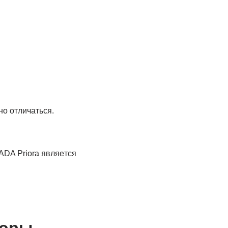
о отличаться.
ADA Priora являeтся