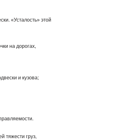
ски. «Усталость» этой
чки на дорогах,
двески и кузова;
управляемости.
й тяжести груз,