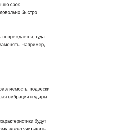
ычно срок
 довольно быстро
 повреждается, туда
 заменять. Например,
равляемость, подвески
шая вибрации и удары
характеристики будут
ому важно учитывать