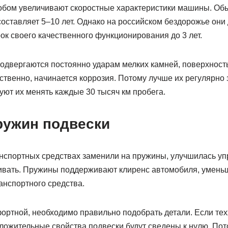
обом увеличивают скоростные характеристики машины. Об
оставляет 5–10 лет. Однако на российском бездорожье они
ок своего качественного функционирования до 3 лет.
подвергаются постоянно ударам мелких камней, поверхность
ественно, начинается коррозия. Потому лучше их регулярно
ют их менять каждые 30 тысяч км пробега.
ружин подвески
анспортных средствах заменили на пружины, улучшилась уп
ивать. Пружины поддерживают клиренс автомобиля, умень
анспортного средства.
ортной, необходимо правильно подобрать детали. Если тех
ложительные свойства подвески будут сведены к нулю. Пот