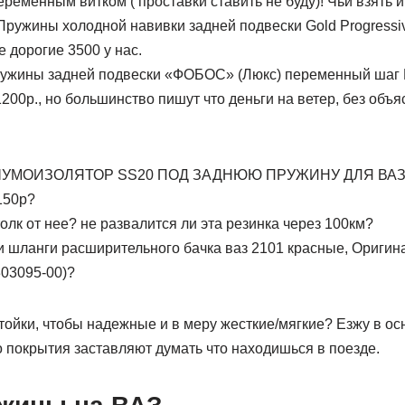
ременным витком ( проставки ставить не буду)! Чьи взять 
ружины холодной навивки задней подвески Gold Progressi
 дорогие 3500 у нас.
ружины задней подвески «ФОБОС» (Люкс) переменный шаг 
1200р., но большинство пишут что деньги на ветер, без объ
ил ШУМОИЗОЛЯТОР SS20 ПОД ЗАДНЮЮ ПРУЖИНУ ДЛЯ ВАЗ
150р?
толк от нее? не развалится ли эта резинка через 100км?
и шланги расширительного бачка ваз 2101 красные, Оригин
303095-00)?
стойки, чтобы надежные и в меру жесткие/мягкие? Езжу в ос
 покрытия заставляют думать что находишься в поезде.