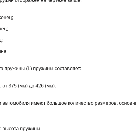
ружин отображен на чертеже выше.
конец;
нец;
ц;
ина.
а пружины (L) пружины составляет:
 от 375 (мм) до 426 (мм).
 автомобиля имеют большое количество размеров, основн
: высота пружины;