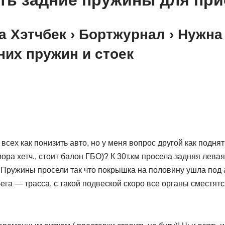
ть задние пружины для пр
 Хэтчбек › Бортжурнал › Нужн
них пружин и стоек
всех как понизить авто, но у меня вопрос другой как поднят
ора хетч., стоит балон ГБО)? К 30т.км просела задняя лева
 Пружины просели так что покрышка на половину ушла под а
обега — трасса, с такой подвеской скоро все органы сместят