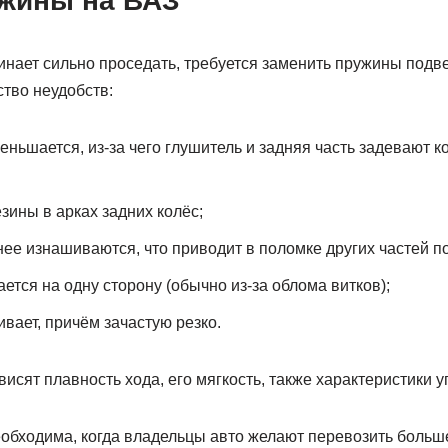
жины на ВАЗ
нает сильно проседать, требуется заменить пружины подве
тво неудобств:
ньшается, из-за чего глушитель и задняя часть задевают ко
зины в арках задних колёс;
ее изнашиваются, что приводит в поломке других частей по
тся на одну сторону (обычно из-за облома витков);
вает, причём зачастую резко.
висят плавность хода, его мягкость, также характеристики 
обходима, когда владельцы авто желают перевозить больше