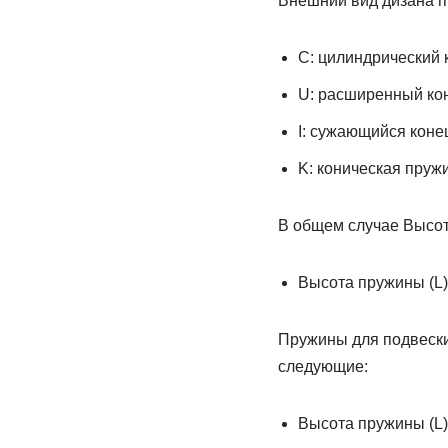
Внешний вид дизана п
C: цилиндрический 
U: расширенный ко
I: сужающийся коне
K: коническая пруж
В общем случае Высот
Высота пружины (L):
Пружины для подвески
следующие:
Высота пружины (L)