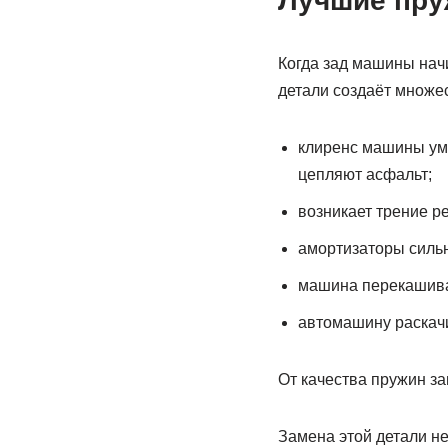
Лучшие пру
Когда зад машины начи
детали создаёт множес
клиренс машины уме
цепляют асфальт;
возникает трение ре
амортизаторы сильн
машина перекашивае
автомашину раскачи
От качества пружин за
Замена этой детали не