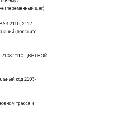
и почему?
ve (переменный шаг)
ВАЗ 2110, 2112
яснений (поясните
 2108-2110 ЦВЕТНОЙ
альный код 2103-
новном трасса и