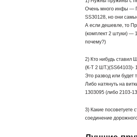
1) Нужны пружины с пе
Очень много инфы — П
SS30128, но они самые
А если дешевле, то П
(комплект 2 штуки) — 
почему?)
2) Кто нибудь став
(К-Т 2 ШТ.)(SS64103)- 
Это развод или будет 
Либо натянуть на витк
1303095 (либо 2103-1
3) Какие посоветуете 
соединение дорожного