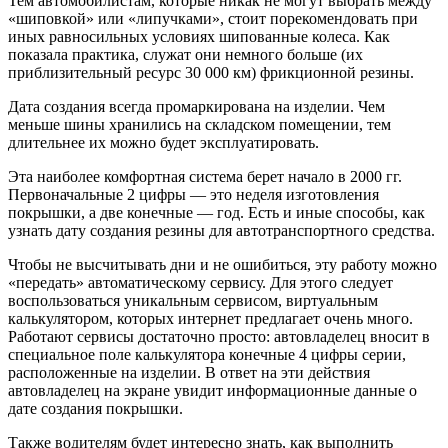
Тем автомобилистам, которые никак не могут выбрать между
«шиповкой» или «липучками», стоит порекомендовать при
иных равносильных условиях шипованные колеса. Как
показала практика, служат они немного больше (их
приблизительный ресурс 30 000 км) фрикционной резины.
Дата создания всегда промаркирована на изделии. Чем
меньше шины хранились на складском помещении, тем
длительнее их можно будет эксплуатировать.
Эта наиболее комфортная система берет начало в 2000 гг.
Первоначальные 2 цифры — это неделя изготовления
покрышки, а две конечные — год. Есть и иные способы, как
узнать дату создания резины для автотранспортного средства.
Чтобы не высчитывать дни и не ошибиться, эту работу можно
«передать» автоматическому сервису. Для этого следует
воспользоваться уникальным сервисом, виртуальным
калькулятором, которых интернет предлагает очень много.
Работают сервисы достаточно просто: автовладелец вносит в
специальное поле калькулятора конечные 4 цифры серии,
расположенные на изделии. В ответ на эти действия
автовладелец на экране увидит информационные данные о
дате создания покрышки.
Также водителям будет интересно знать, как выполнить