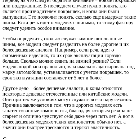
Первое, на что следует обратить внимание – новые покрышки
или подержанные. В последнем случае нужно понять, кто
является производителем покрышек, и когда они были
выпущены. Это позволит понять, сколько еще выдержат такие
шины. Если речь идет о моделях с шипами, то этому фактору
следует уделить особое внимание.
Чтобы определить, сколько служат зимние шипованные
шины, все модели следует разделить на более дорогие и их
более дешевые аналоги. Например, если речь идет о
фирменных изделиях, то их срок эксплуатации гораздо
больше. Сколько можно ездить на зимней резине? Если
модель подобрана правильно, максимально адаптирована под
марку автомобиля, устанавливается с учетом покрышек, то
срок эксплуатации составляет от 5 лет и более.
Другое дело – более дешевые аналоги, к коим относятся
некоторые дешевые отечественные или китайские модели.
Они при тех же условиях могут служить всего пару сезонов.
Причина заключается в том, что в дорогих моделях есть
запатентованные компоненты, благодаря которым резина не
стареет и отлично чувствует себя даже через пять лет. А вот в
более дешевых моделях таких компонентов обычно нет, а
значит они быстрее трескаются и теряют эластичность.