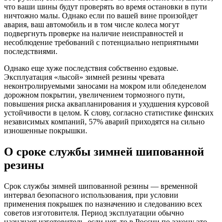
что ваши шины будут проверять во время остановки в пути
ничтожно малы. Однако если по вашей вине произойдет
авария, ваш автомобиль и в том числе колеса могут
подвергнуть проверке на наличие неисправностей и
несоблюдение требований с потенциально неприятными
последствиями.
Однако еще хуже последствия собственно ездовые.
Эксплуатация «лысой» зимней резины чревата
неконтролируемыми заносами на мокром или обледенелом
дорожном покрытии, увеличением тормозного пути,
повышения риска аквапланирования и ухудшения курсовой
устойчивости в целом. К слову, согласно статистике финских
независимых компаний, 57% аварий приходятся на сильно
изношенные покрышки.
О сроке службы зимней шипованной
резины
Срок службы зимней шипованной резины — временной
интервал безопасного использования, при условии
применения покрышек по назначению и следованию всех
советов изготовителя. Период эксплуатации обычно
назначает изготовитель, если нет, то в России по закону это