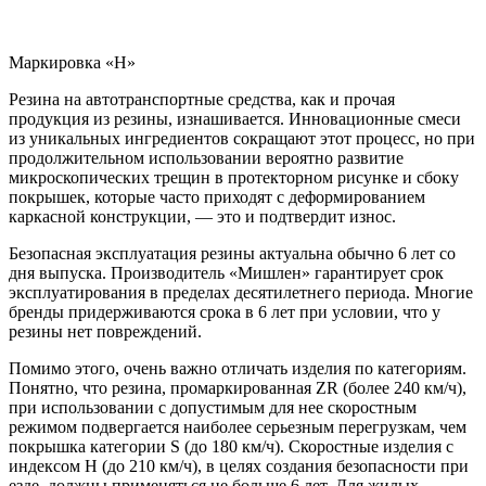
Маркировка «H»
Резина на автотранспортные средства, как и прочая
продукция из резины, изнашивается. Инновационные смеси
из уникальных ингредиентов сокращают этот процесс, но при
продолжительном использовании вероятно развитие
микроскопических трещин в протекторном рисунке и сбоку
покрышек, которые часто приходят с деформированием
каркасной конструкции, — это и подтвердит износ.
Безопасная эксплуатация резины актуальна обычно 6 лет со
дня выпуска. Производитель «Мишлен» гарантирует срок
эксплуатирования в пределах десятилетнего периода. Многие
бренды придерживаются срока в 6 лет при условии, что у
резины нет повреждений.
Помимо этого, очень важно отличать изделия по категориям.
Понятно, что резина, промаркированная ZR (более 240 км/ч),
при использовании с допустимым для нее скоростным
режимом подвергается наиболее серьезным перегрузкам, чем
покрышка категории S (до 180 км/ч). Скоростные изделия с
индексом Н (до 210 км/ч), в целях создания безопасности при
езде, должны применяться не больше 6 лет. Для жилых