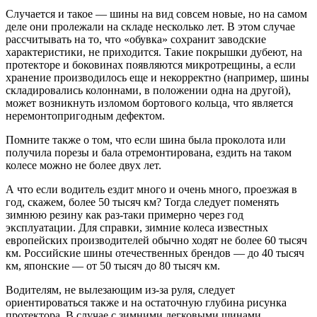
Случается и такое — шины на вид совсем новые, но на самом
деле они пролежали на складе несколько лет. В этом случае
рассчитывать на то, что «обувка» сохранит заводские
характеристики, не приходится. Такие покрышки дубеют, на
протекторе и боковинах появляются микротрещины, а если
хранение производилось еще и некорректно (например, шины
складировались колоннами, в положении одна на другой),
может возникнуть изломом бортового кольца, что является
неремонтопригодным дефектом.
Помните также о том, что если шина была проколота или
получила порезы и бала отремонтирована, ездить на таком
колесе можно не более двух лет.
А что если водитель ездит много и очень много, проезжая в
год, скажем, более 50 тысяч км? Тогда следует поменять
зимнюю резину как раз-таки примерно через год
эксплуатации. Для справки, зимние колеса известных
европейских производителей обычно ходят не более 60 тысяч
км. Российские шины отечественных брендов — до 40 тысяч
км, японские — от 50 тысяч до 80 тысяч км.
Водителям, не вылезающим из-за руля, следует
ориентироваться также и на остаточную глубина рисунка
протектора. В случае с зимними легковыми шинами,