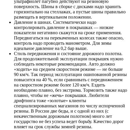
ультрафиолет пагубно действуют на резиновую
поверхность. Шины в сборке с дисками надо хранить
горизонтально на стеллажах, а пустые шины правильно
размещать в вертикальном положении.
Давление в шинах. Систематически надо
контролировать давление в покрышках — низкие
показатели негативно скажутся на сроке применения.
Передвигаться на перекаченных колесах также опасно,
контроль надо проводить манометром. Для зимы
идеальное давление на 0,2 бар выше.
Стиль передвижения и состояние дорожного полотна.
Для продолжительной эксплуатации покрышек нужно
соблюдать некоторые рекомендации. Авто должно
«ходить» на среднем скоростном режиме — не больше
90 км/ч. Так период эксплуатации ошипованной резины
повысится на 40 %, если сравнивать с передвижением
на скоростном режиме более 120 км/ч. Ездить
необходимо плавно, без экстрима. Тормозить также надо
плавно, чтобы не «жечь» покрышки. Любители
дрифтинга тоже «золотые» клиенты
специализированных магазинов по числу испорченной
резины. В России две беды, и с одной из них (с
некачественным дорожным полотном) много лет
государство не без успеха ведет борьбу. Качество дорог
влияет на срок службы зимней резины.