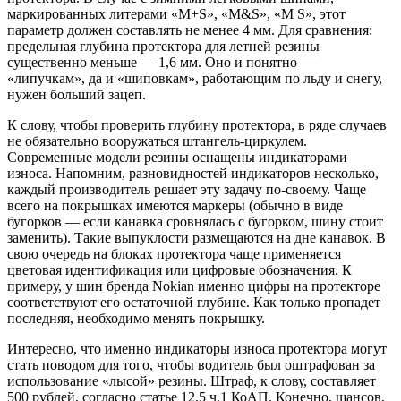
маркированных литерами «M+S», «M&S», «M S», этот
параметр должен составлять не менее 4 мм. Для сравнения:
предельная глубина протектора для летней резины
существенно меньше — 1,6 мм. Оно и понятно —
«липучкам», да и «шиповкам», работающим по льду и снегу,
нужен больший зацеп.
К слову, чтобы проверить глубину протектора, в ряде случаев
не обязательно вооружаться штангель-циркулем.
Современные модели резины оснащены индикаторами
износа. Напомним, разновидностей индикаторов несколько,
каждый производитель решает эту задачу по-своему. Чаще
всего на покрышках имеются маркеры (обычно в виде
бугорков — если канавка сровнялась с бугорком, шину стоит
заменить). Такие выпуклости размещаются на дне канавок. В
свою очередь на блоках протектора чаще применяется
цветовая идентификация или цифровые обозначения. К
примеру, у шин бренда Nokian именно цифры на протекторе
соответствуют его остаточной глубине. Как только пропадет
последняя, необходимо менять покрышку.
Интересно, что именно индикаторы износа протектора могут
стать поводом для того, чтобы водитель был оштрафован за
использование «лысой» резины. Штраф, к слову, составляет
500 рублей, согласно статье 12.5 ч.1 КоАП. Конечно, шансов,