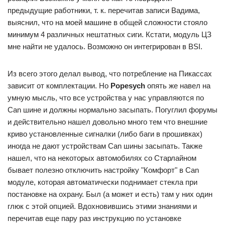
предыдущие работники, т. к. перечитав записи Вадима,
выяснил, что на моей машине в общей сложности стояло
минимум 4 различных нештатных сиги. Кстати, модуль ЦЗ
мне найти не удалось. Возможно он интегрирован в BSI.
Из всего этого делал вывод, что потребление на Пикассах
зависит от комплектации. Но
Popesych
опять же навел на
умную мысль, что все устройства у нас управляются по
Can шине и должны нормально засыпать. Погуглил форумы
и действительно нашел довольно много тем что внешние
криво установленные сигналки (либо баги в прошивках)
иногда не дают устройствам Can шины засыпать. Также
нашел, что на некоторых автомобилях со Старлайном
бывает полезно отключить настройку "Комфорт" в Can
модуле, которая автоматически поднимает стекла при
постановке на охрану. Был (а может и есть) там у них один
глюк с этой опцией. Вдохновившись этими знаниями и
перечитав еще пару раз инструкцию по установке