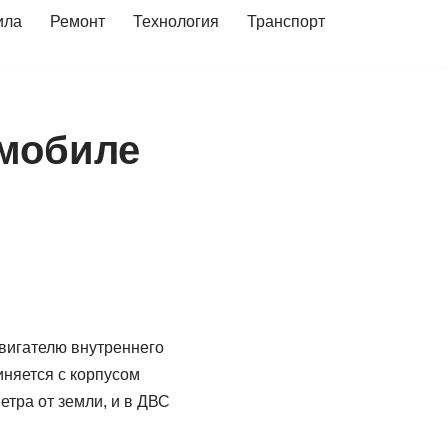
ила
Ремонт
Технология
Транспорт
омобиле
вигателю внутреннего
няется с корпусом
етра от земли, и в ДВС