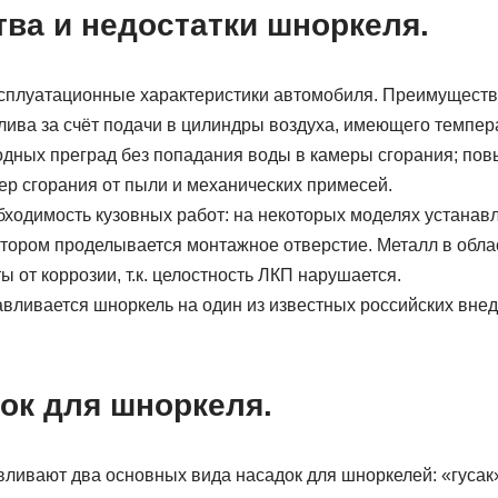
ва и недостатки шноркеля.
сплуатационные характеристики автомобиля. Преимуществ
лива за счёт подачи в цилиндры воздуха, имеющего темпе
одных преград без попадания воды в камеры сгорания; по
ер сгорания от пыли и механических примесей.
бходимость кузовных работ: на некоторых моделях устанав
отором проделывается монтажное отверстие. Металл в обла
 от коррозии, т.к. целостность ЛКП нарушается.
навливается шноркель на один из известных российских вне
ок для шноркеля.
ливают два основных вида насадок для шноркелей: «гусак»