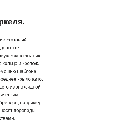
ркеля.
ие «готовый
тдельные
товую комплектацию
 кольца и крепёж.
 помощью шаблона
реднее крыло авто.
щего из эпоксидной
ническим
 брендов, например,
реносят перепады
ствами.