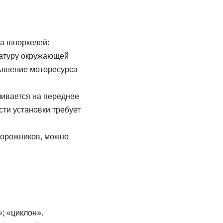
а шноркелей:
ратуру окружающей
вышение моторесурса
ливается на переднее
сти установки требует
дорожников, можно
; «циклон».