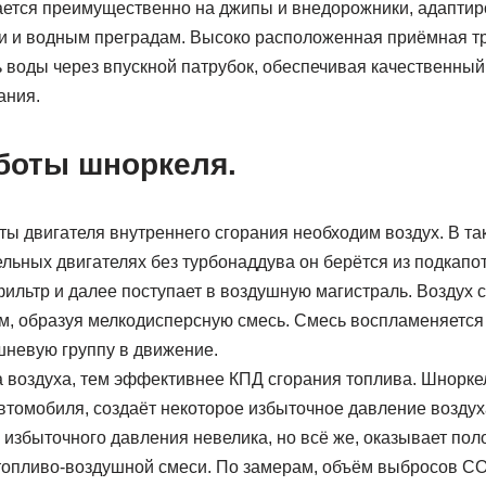
ется преимущественно на джипы и внедорожники, адаптир
и и водным преградам. Высоко расположенная приёмная т
ь воды через впускной патрубок, обеспечивая качественны
ания.
боты шноркеля.
ты двигателя внутреннего сгорания необходим воздух. В т
ьных двигателях без турбонаддува он берётся из подкапот
ильтр и далее поступает в воздушную магистраль. Воздух 
м, образуя мелкодисперсную смесь. Смесь воспламеняется 
невую группу в движение.
 воздуха, тем эффективнее КПД сгорания топлива. Шнорк
томобиля, создаёт некоторое избыточное давление воздуха
 избыточного давления невелика, но всё же, оказывает по
 топливо-воздушной смеси. По замерам, объём выбросов С