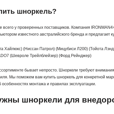
упить шноркель?
е всего у проверенных поставщиков. Компания IRONMAN4×
ютором известного австралийского бренда и предлагает к
ота Хайлюкс) (Ниссан Патрол) (Мицубиси Л200) (Тойота Лэнд
DO7 (Шевроле Трейлблейзер) (Форд Рейнджер)
ссортименте бывает непросто. Шноркели требуют внимания
иля. Мы поможем вам купить шноркель для конкретной марк
 особенностях монтажа и правилах эксплуатации.
нужны шноркели для внедо