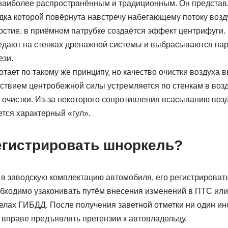
наиболее распространённым и традиционным. Он представ
адка которой повёрнута навстречу набегающему потоку возд
стие, в приёмном патрубке создаётся эффект центрифуги. 
седают на стенках дренажной системы и выбрасываются нар
зи.
тает по такому же принципу, но качество очистки воздуха 
йствием центробежной силы устремляется по стенкам в воз
й очистки. Из-за некоторого сопротивления всасыванию во
тся характерный «гул».
егистрировать шноркель?
в заводскую комплектацию автомобиля, его регистрировать
бходимо узаконивать путём внесения изменений в ПТС или
елах ГИБДД. После получения заветной отметки ни один ин
 вправе предъявлять претензии к автовладельцу.