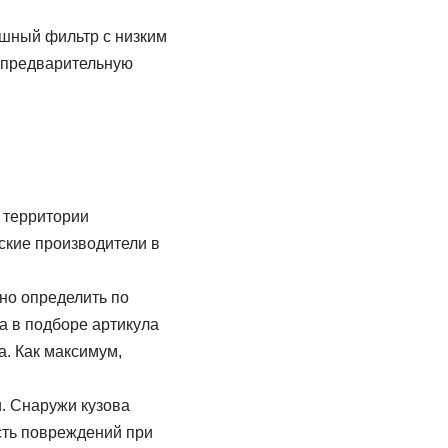
шный фильтр с низким
т предварительную
 территории
йские производители в
но определить по
а в подборе артикула
а. Как максимум,
. Снаружи кузова
сть повреждений при