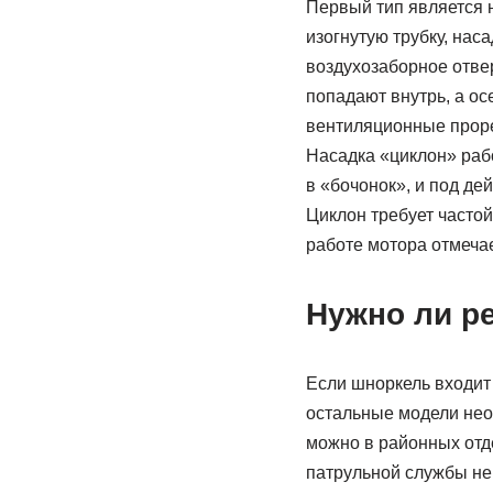
Первый тип является 
изогнутую трубку, нас
воздухозаборное отвер
попадают внутрь, а о
вентиляционные проре
Насадка «циклон» рабо
в «бочонок», и под де
Циклон требует часто
работе мотора отмечае
Нужно ли р
Если шноркель входит 
остальные модели нео
можно в районных отд
патрульной службы не