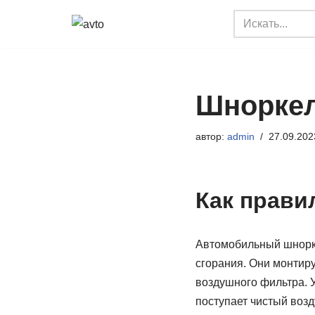
Перейти
к
содержимому
Шноркел
автор:
admin
27.09.202
Как прави
Автомобильный шнорке
сгорания. Они монтир
воздушного фильтра. У
поступает чистый возд