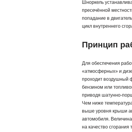
Шноркель устанавлива
пресечённой местност
попадание в двигател
цикл внутреннего сгор
Принцип ра
Для обеспечения рабо
«атмосферных» и дизел
проходит воздушный ф
бензином или топливо
приводя шатунно-порш
Чем ниже температура
выше уровня крыши ав
автомобиля. Величина
на качество сгорания