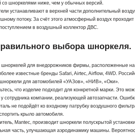
 со шноркелями ниже, чем у обычных версий.
ели устанавливают в верхней части дополнительный возду
шному потоку. За счёт этого атмосферный воздух проходи
 поступлением в воздушный коллектор ДВС.
равильного выбора шноркеля.
 шноркелей для внедорожников фирмы, расположенные на
олее известные бренды Safari, Airtec, Airflow, 4WD. Росси
шноркели для автомобилей «УАЗов», «НИВ», «Оки».
тесь, что изделие подходит для конкретной марки. Это мож
 у сотрудника компании, реализующей автозапчасти. Ошибк
деталь не подойдёт ко входному патрубку воздушного фильтр
спортить крыло автомобиля.
тель, Mantec, производит шноркели полускрытой установки
льная часть, улучшающая аэродинамику машины. Вероятно