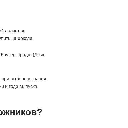
4 является
упить шноркели:
 Крузер Прадо) (Джип
 при выборе и знания
и и года выпуска
рожников?