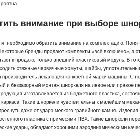
роятна.
атить внимание при выборе шно
я, необходимо обратить внимание на комплектацию. Понят
Некоторые бренды продают комплекты «всё включено», а о
гают к продаже только внешний пластиковый модуль. В го
ходить стяжные червячные хомуты, шайбы, уплотнительные
ли производитель лекало для конкретной марки машины. С
ый и беззазорный монтаж шноркеля на левое или правое пе
родукция изготавливается из бюджетного пластика, состоя
каркаса. Такие шноркели чувствительны к малейшим меха
треснуть даже от удара мелкого гравийного камня. Изделия
стостенного пластика с примесями ПВХ. Такие шноркели пе
еские удары, обладают хорошими аэродинамическими каче