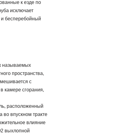
ованные к езде по
руба исключает
й и бесперебойный
ак называемых
ного пространства,
смешивается с
в камере сгорания,
ель, расположенный
 во впускном тракте
ложительное влияние
О2 выхлопной