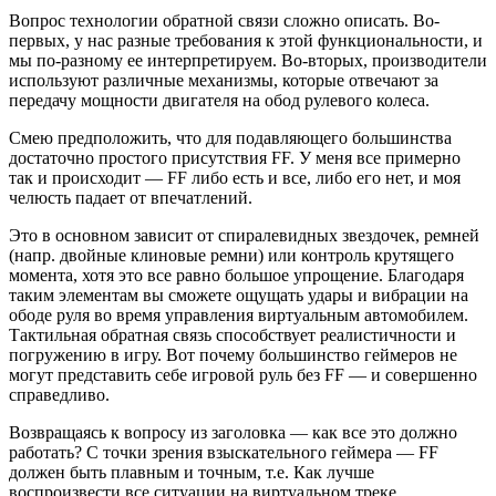
Вопрос технологии обратной связи сложно описать. Во-
первых, у нас разные требования к этой функциональности, и
мы по-разному ее интерпретируем. Во-вторых, производители
используют различные механизмы, которые отвечают за
передачу мощности двигателя на обод рулевого колеса.
Смею предположить, что для подавляющего большинства
достаточно простого присутствия FF. У меня все примерно
так и происходит — FF либо есть и все, либо его нет, и моя
челюсть падает от впечатлений.
Это в основном зависит от спиралевидных звездочек, ремней
(напр. двойные клиновые ремни) или контроль крутящего
момента, хотя это все равно большое упрощение. Благодаря
таким элементам вы сможете ощущать удары и вибрации на
ободе руля во время управления виртуальным автомобилем.
Тактильная обратная связь способствует реалистичности и
погружению в игру. Вот почему большинство геймеров не
могут представить себе игровой руль без FF — и совершенно
справедливо.
Возвращаясь к вопросу из заголовка — как все это должно
работать? С точки зрения взыскательного геймера — FF
должен быть плавным и точным, т.е. Как лучше
воспроизвести все ситуации на виртуальном треке.