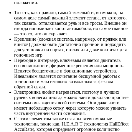
положении.
То есть, как правило, самый тяжелый и, возможно, на
самом деле самый важный элемент сетапа, от которого,
так сказать, отталкивается руль и все тросы. Внешне он
иногда напоминает капот автомобиля, но самое главное
— это то, что он скрывает.
Крепление (сложная система, например. от пряжек или
винтов) должна быть достаточно прочной и подходить
для установки на партах, столах или даже кокпитах для
гоночных игр.
Переходя к интерьеру, ключевым является двигатель —
его возможности, фирменные решения или мощность.
Ценятся бесщеточные и фрикционные устройства.
Идеальным является сочетание бесшумной работы с
точностью и максимально возможным эффектом
обратной связи.
Электроника любит нагреваться, поэтому в лучших
рулевых колесах иногда можно найти довольно простые
системы охлаждения всей системы. Они даже часто
имеют небольшую сетку, через которую можно увидеть
часть внутренней части основания.
С этим элементом также связаны всевозможные
технологии, такие как. H.E.A.R.T (технология HallEffect
AccuRate), которая определяет огромное количество