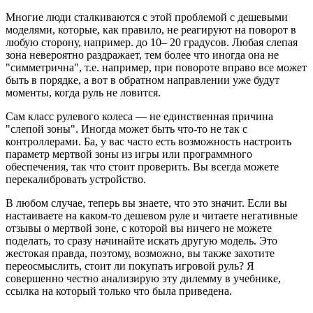
Многие люди сталкиваются с этой проблемой с дешевыми
моделями, которые, как правило, не реагируют на поворот в
любую сторону, например. до 10– 20 градусов. Любая слепая
зона невероятно раздражает, тем более что иногда она не
"симметрична", т.е. например, при повороте вправо все может
быть в порядке, а вот в обратном направлении уже будут
моменты, когда руль не ловится.
Сам класс рулевого колеса — не единственная причина
"слепой зоны". Иногда может быть что-то не так с
контроллерами. Ба, у вас часто есть возможность настроить
параметр мертвой зоны из игры или программного
обеспечения, так что стоит проверить. Вы всегда можете
перекалибровать устройство.
В любом случае, теперь вы знаете, что это значит. Если вы
настаиваете на каком-то дешевом руле и читаете негативные
отзывы о мертвой зоне, с которой вы ничего не можете
поделать, то сразу начинайте искать другую модель. Это
жестокая правда, поэтому, возможно, вы также захотите
переосмыслить, стоит ли покупать игровой руль? Я
совершенно честно анализирую эту дилемму в учебнике,
ссылка на который только что была приведена.