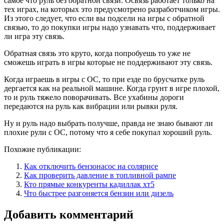
самое что руль без обратной связи. Освязь работает только на
тех играх, на которых это предусмотрено разработчиком игры.
Из этого следует, что если вы подсели на игры с обратной
связью, то до покупки игры надо узнавать что, поддерживает
ли игра эту связь.
Обратная связь это круто, когда попробуешь то уже не
сможешь играть в игры которые не поддерживают эту связь.
Когда играешь в игры с ОС, то при езде по брусчатке руль
дергается как на реальной машине. Когда грунт в игре плохой,
то и руль тяжело поворачивать. Все ухабины дороги
передаются на руль как вибрации или рывки руля.
Ну и руль надо выбрать получше, правда не знаю бывают ли
плохие рули с ОС, потому что я себе покупал хороший руль.
Похожие публикации:
Как отключить бензонасос на солярисе
Как проверить давление в топливной рампе
Кто прямые конкуренты кадиллак хт5
Что быстрее разгоняется бензин или дизель
Добавить комментарий