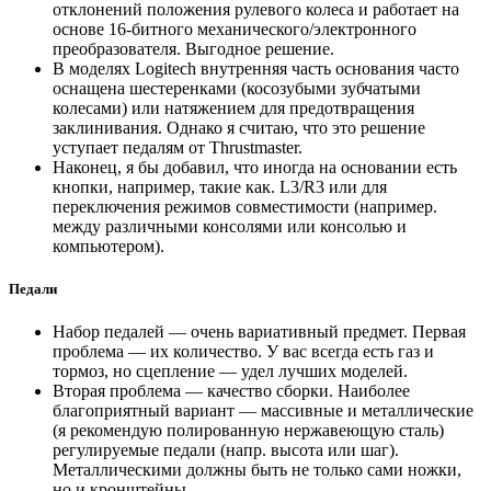
отклонений положения рулевого колеса и работает на
основе 16-битного механического/электронного
преобразователя. Выгодное решение.
В моделях Logitech внутренняя часть основания часто
оснащена шестеренками (косозубыми зубчатыми
колесами) или натяжением для предотвращения
заклинивания. Однако я считаю, что это решение
уступает педалям от Thrustmaster.
Наконец, я бы добавил, что иногда на основании есть
кнопки, например, такие как. L3/R3 или для
переключения режимов совместимости (например.
между различными консолями или консолью и
компьютером).
Педали
Набор педалей — очень вариативный предмет. Первая
проблема — их количество. У вас всегда есть газ и
тормоз, но сцепление — удел лучших моделей.
Вторая проблема — качество сборки. Наиболее
благоприятный вариант — массивные и металлические
(я рекомендую полированную нержавеющую сталь)
регулируемые педали (напр. высота или шаг).
Металлическими должны быть не только сами ножки,
но и кронштейны.