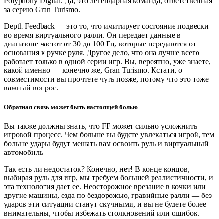
Polyphony Digital. Да, это легендарная команда, ответственная
за серию Gran Turismo.
Depth Feedback — это то, что имитирует состояние подвески
во время виртуального ралли. Он передает данные в
диапазоне частот от 30 до 100 Гц, которые передаются от
основания к ручке руля. Другое дело, что она лучше всего
работает только в одной серии игр. Вы, вероятно, уже знаете,
какой именно — конечно же, Gran Turismo. Кстати, о
совместимости вы прочтете чуть позже, потому что это тоже
важный вопрос.
Обратная связь может быть настоящей болью
Вы также должны знать, что FF может сильно усложнить
игровой процесс. Чем больше вы будете увлекаться игрой, тем
больше удары будут мешать вам освоить руль и виртуальный
автомобиль.
Так есть ли недостаток? Конечно, нет! В конце концов,
выбирая руль для игр, мы требуем большей реалистичности, и
эта технология дает ее. Неосторожное врезание в кочки или
другие машины, езда по бездорожью, гравийные ралли — без
ударов эти ситуации станут скучными, и вы не будете более
внимательны, чтобы избежать столкновений или ошибок.