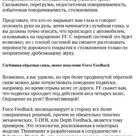
Скольжение, перегрузки, недостаточная поворачиваемость,
избыточная поворачиваемость, столкновения.
Представьте, что кто-то закрывает вам глаза и говорит
положить руки на руль, затем начинается случайная гонка, и
вы должны точно описать, что происходит с автомобилем,
основываясь на ощущениях FF. С хорошей системой это будет
возможно, но с плохой системой вы сможете распознавать
неровности дорожного покрытия и столкновения только по
неприятному дребезжащему звуку.
Глубинная обратная связь, новое поколение Force Feedback
Возможно, я вас удивлю, но при более продвинутой обратной
связи можно даже почувствовать поведение подвески,
например. во время отрыва колес от дороги. FF скажет вам,
что подвеска проседает под действием веса четырех колес.
Ощущение на руле? Впечатляющий!
Force Feedback эволюционирует в сторону все более
совершенных решений, причем не обязательно типично
механических. T-DFB, или Depth Feedback, является тому
примером. Это технология, реализованная в некоторых
моделях Thrustmaster и разработанная в сотрудничестве с