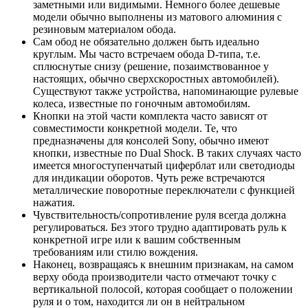
заметными или видимыми. Немного более дешевые
модели обычно выполнены из матового алюминия с
резиновым материалом обода.
Сам обод не обязательно должен быть идеально
круглым. Мы часто встречаем обода D-типа, т.е.
сплюснутые снизу (решение, позаимствованное у
настоящих, обычно сверхскоростных автомобилей).
Существуют также устройства, напоминающие рулевые
колеса, известные по гоночным автомобилям.
Кнопки на этой части комплекта часто зависят от
совместимости конкретной модели. Те, что
предназначены для консолей Sony, обычно имеют
кнопки, известные по Dual Shock. В таких случаях часто
имеется многоступенчатый циферблат или светодиоды
для индикации оборотов. Чуть реже встречаются
металлические поворотные переключатели с функцией
нажатия.
Чувствительность/сопротивление руля всегда должна
регулироваться. Без этого трудно адаптировать руль к
конкретной игре или к вашим собственным
требованиям или стилю вождения.
Наконец, возвращаясь к внешним признакам, на самом
верху обода производители часто отмечают точку с
вертикальной полосой, которая сообщает о положении
руля и о том, находится ли он в нейтральном