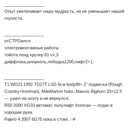
_________________
Опыт увеличивает нашу мудрость, но не уменьшает нашей
глупости.
_________________
отСТРОился
электромонтажные работы
тойота ленд крузер 81 vx,3
диффлока,шноркель,лебедка1200,лифт2+1.
_________________
T1 WD21 1992 TD27T LSD 6см bodylift+ 2" подвеска (Rough
Country+Ironman), MileMarker hubs, Maxxis Bighorn 33×12.5
— ушел на охоту и не вернулся.
R50 2000 VG33 автомат, полулифт Ironman — отдан в
хорошие руки.
Pajero 4 2007 6G75 пока в стоке. :-#