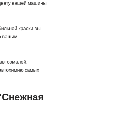
к цвету вашей машины
бильной краски вы
о вашим
автоэмалей,
и автохимию самых
"Снежная