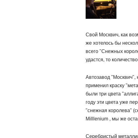
Свой Москвич, как воз
же хотелось бы нескол
всего "Снежных короле
удастся, то количест
Автозавод "Москвич",
применил краску "мета
были три цвета "аллига
году эти цвета уже пе
"снежная королева" (
Milllenium , мы же ос
Серебристый металлик 