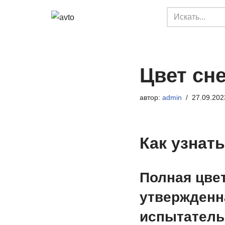
Перейти
к
содержимому
Цвет сне
автор:
admin
27.09.202
Как узнат
Полная цве
утвержденн
испытатель