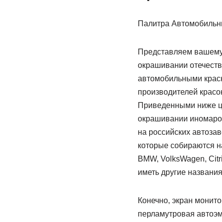
Палитра Автомобильн
Представляем вашему 
окрашивании отечеств
автомобильными краск
производителей красок 
Приведенными ниже цв
окрашивании иномарок
на российских автоза
которые собираются на
BMW, VolksWagen, Citr
иметь другие названия
Конечно, экран монито
перламутровая автоэма