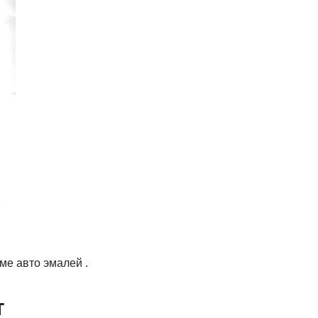
ме авто эмалей .
т