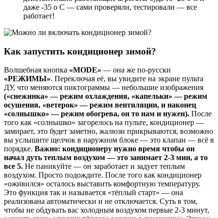
даже -35 о С — сами проверяли, тестировали — все
работает!
Как запустить кондиционер зимой?
Волшебная кнопка
«MODE»
— она же по-русски
«РЕЖИМЫ»
. Переключая её, вы увидите на экране пульта
ДУ, что меняются пиктограммы — небольшие изображения
(«снежинка» — режим охлаждения, «капельки» — режим
осушения, «ветерок» — режим вентиляции, и наконец
«солнышко» — режим обогрева, он то нам и нужен).
После
того как «солнышко» загорелось на пульте, кондиционер —
замирает, это будет заметно, жалюзи прикрываются, возможно
вы услышите щелчок в наружном блоке — это клапан — всё в
порядке.
Важно: кондиционеру нужно время чтобы он
начал дуть теплым воздухом — это занимает 2-3 мин, а то
все 5.
Не паникуйте — он заработает и задует теплым
воздухом. Просто подождите. После того как кондиционер
«оживился» осталось выставить комфортную температуру.
Это функция так и называется «тёплый старт» — она
реализована автоматически и не отключается. Суть в том,
чтобы не обдувать вас холодным воздухом первые 2-3 минут,