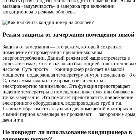
а начать сразу с подачи тёплого воздуха в помещение. Этим и
вызвана «задумчивость» и задержка при включении
кондиционера в режиме обогрева.
Режим защиты от замерзания помещения зимой
Защита от замерзания — это режим, который сохраняет
помещение от промерзания при минимальном
энергопотреблении. Данный режим всё чаще встречается в
сплит-системах, хотя изначально был опцией только тепловых
насосов. Суть проста — кондиционер работает на малой
мощности, поддерживая температуру внутри помещения +8 о
С, тем самым комната не промерзает и счета за
электроэнергию минимальны. Эта функция предотвращает
падение температуры в помещении ниже нуля или близкое к
точке замерзания. Это помогает предотвратить повреждение
электронного оборудования, водопроводных труб и т.д.
Главным образом это актуально для помещений в которых в
зимний период владельцы не проживают — загородные дома,
дачи и т.п.
Не повредит ли использование кондиционера в
холодную погоду?