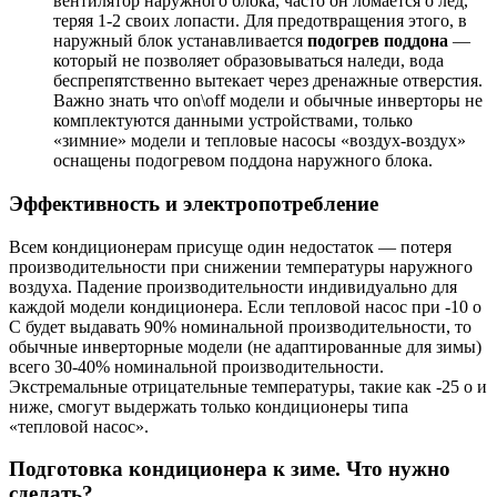
вентилятор наружного блока, часто он ломается о лёд,
теряя 1-2 своих лопасти. Для предотвращения этого, в
наружный блок устанавливается
подогрев поддона
—
который не позволяет образовываться наледи, вода
беспрепятственно вытекает через дренажные отверстия.
Важно знать что on\off модели и обычные инверторы не
комплектуются данными устройствами, только
«зимние» модели и тепловые насосы «воздух-воздух»
оснащены подогревом поддона наружного блока.
Эффективность и электропотребление
Всем кондиционерам присуще один недостаток — потеря
производительности при снижении температуры наружного
воздуха. Падение производительности индивидуально для
каждой модели кондиционера. Если тепловой насос при -10 о
С будет выдавать 90% номинальной производительности, то
обычные инверторные модели (не адаптированные для зимы)
всего 30-40% номинальной производительности.
Экстремальные отрицательные температуры, такие как -25 о и
ниже, смогут выдержать только кондиционеры типа
«тепловой насос».
Подготовка кондиционера к зиме. Что нужно
сделать?