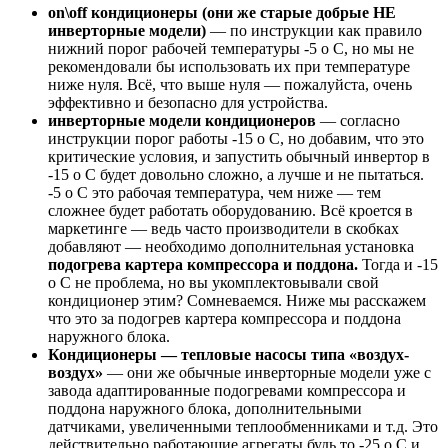
on\off кондиционеры (они же старые добрые НЕ
инверторные модели)
— по инструкции как правило
нижний порог рабочей температуры -5 о С, но мы не
рекомендовали бы использовать их при температуре
ниже нуля. Всё, что выше нуля — пожалуйста, очень
эффективно и безопасно для устройства.
инверторные модели кондиционеров
— согласно
инструкции порог работы -15 о С, но добавим, что это
критические условия, и запустить обычный инвертор в
-15 о С будет довольно сложно, а лучше и не пытаться.
-5 о С это рабочая температура, чем ниже — тем
сложнее будет работать оборудованию. Всё кроется в
маркетинге — ведь часто производители в скобках
добавляют — необходимо дополнительная установка
подогрева картера компрессора и поддона.
Тогда и -15
о С не проблема, но вы укомплектовывали свой
кондиционер этим? Сомневаемся. Ниже мы расскажем
что это за подогрев картера компрессора и поддона
наружного блока.
Кондиционеры — тепловые насосы типа «воздух-
воздух»
— они же обычные инверторные модели уже с
завода адаптированные подогревами компрессора и
поддона наружного блока, дополнительными
датчиками, увеличенными теплообменниками и т.д. Это
действительно работающие агрегаты будь то -25 о С и