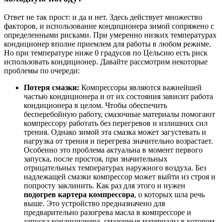
Ответ не так прост: и да и нет. Здесь действует множество
факторов, и использование кондиционера зимой сопряжено с
определенными рисками. При умеренно низких температурах
кондиционер вполне приемлем для работы в любом режиме.
Но при температуре ниже 0 градусов по Цельсию есть риск
использовать кондиционер. Давайте рассмотрим некоторые
проблемы по очереди:
Потеря смазки:
Компрессоры являются важнейшей
частью кондиционера и от их состояния зависит работа
кондиционера в целом. Чтобы обеспечить
бесперебойную работу, смазочные материалы помогают
компрессору работать без перегревов и излишних сил
трения. Однако зимой эта смазка может загустевать и
нагрузка от трения и перегрева значительно возрастает.
Особенно это проблема актуальна в момент первого
запуска, после простоя, при значительных
отрицательных температурах наружного воздуха. Без
надлежащей смазки компрессор может выйти из строя и
попросту заклинить. Как раз для этого и нужен
подогрев картера компрессора
, о которых шла речь
выше. Это устройство предназначено для
предварительно разогрева масла в компрессоре и
запуска кондиционера, смазочные материалы в котором