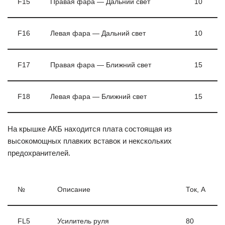
F15
Правая фара — Дальний свет
10
F16
Левая фара — Дальний свет
10
F17
Правая фара — Ближний свет
15
F18
Левая фара — Ближний свет
15
На крышке АКБ находится плата состоящая из
высокомощных плавких вставок и некскольких
предохранителей.
№
Описание
Ток, А
FL5
Усилитель руля
80