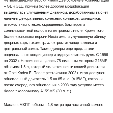
Четырехдверная версия имела две основные комплектации
– GL и GLE, причем более дорогая модификация
выделялась улучшенным дизайном, доработанным за счет
наличия декоративных колесных колпаков, шильдиков,
атермальных стекол, окрашенных бамперов и
солнцезащитной полосы на ветровом стекле. Кроме того,
более «топовые» версии Nexia имели улучшенную обивку
дверных карт, тахометр, электростеклоподъемники и
центральный замок. Также дилеры еще предлагали
опциональные кондиционер и гидроусилитель руля. С 1996
по 2002 г. Нексия оснащалась 75-сильным мотором G15MF
объемом 1.5 л, который является почти копией двигателя
от Opel Kadett E. После рестайлинга 2002 г. стал доступен
обновленный двигатель 1.5 на 85 л. с. (A15MF), который
после очередного обновления в 2008 году уступил место
более экологичному A15SMS (80 л. с.).
Масло в МКПП: объем – 1,8 литра при частичной замене