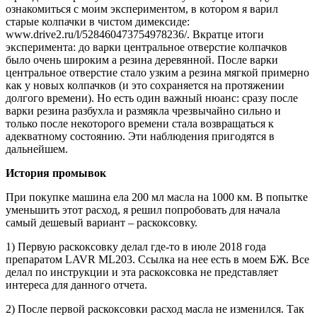
ознакомиться с моим экспериментом, в котором я варил
старые колпачки в чистом димексиде:
www.drive2.ru/l/528460473754978236/. Вкратце итоги
эксперимента: до варки центральное отверстие колпачков
было очень широким а резина деревянной. После варки
центральное отверстие стало узким а резина мягкой примерно
как у новых колпачков (и это сохраняется на протяжении
долгого времени). Но есть один важный нюанс: сразу после
варки резина разбухла и размякла чрезвычайно сильно и
только после некоторого времени стала возвращаться к
адекватному состоянию. Эти наблюдения пригодятся в
дальнейшем.
История промывок
При покупке машина ела 200 мл масла на 1000 км. В попытке
уменьшить этот расход, я решил попробовать для начала
самый дешевый вариант – раскоксовку.
1) Первую раскоксовку делал где-то в июле 2018 года
препаратом LAVR ML203. Ссылка на нее есть в моем БЖ. Все
делал по инструкции и эта раскоксовка не представляет
интереса для данного отчета.
2) После первой раскоксовки расход масла не изменился. Так