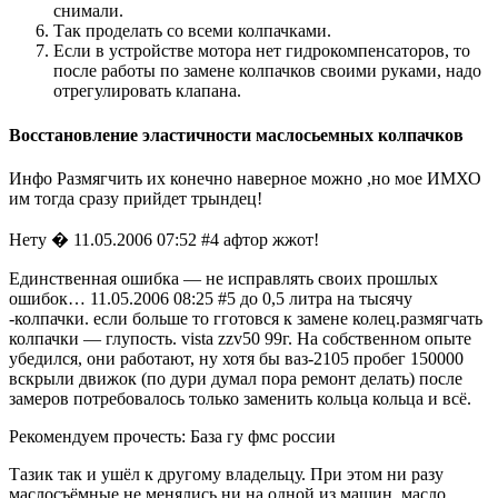
снимали.
Так проделать со всеми колпачками.
Если в устройстве мотора нет гидрокомпенсаторов, то
после работы по замене колпачков своими руками, надо
отрегулировать клапана.
Восстановление эластичности маслосьемных колпачков
Инфо Размягчить их конечно наверное можно ,но мое ИМХО
им тогда сразу прийдет трындец!
Нету � 11.05.2006 07:52 #4 афтор жжот!
Единственная ошибка — не исправлять своих прошлых
ошибок… 11.05.2006 08:25 #5 до 0,5 литра на тысячу
-колпачки. если больше то гготовся к замене колец.размягчать
колпачки — глупость. vista zzv50 99г. На собственном опыте
убедился, они работают, ну хотя бы ваз-2105 пробег 150000
вскрыли движок (по дури думал пора ремонт делать) после
замеров потребовалось только заменить кольца кольца и всё.
Рекомендуем прочесть: База гу фмс россии
Тазик так и ушёл к другому владельцу. При этом ни разу
маслосъёмные не менялись ни на одной из машин, масло