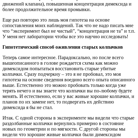
движений клапана), повышенная концентрация димексида и
более продолжительное время промывки.
Еще раз повторю это лишь моя гипотеза на основе
сопоставления моих наблюдений. Так что не надо писать мне
что “эксперимент был не чистый”, “концентрация не та” и т.п.
У меня нет лаборатории чтобы все это научно исследовать!
Гипотетический способ оживления старых колпачков
Теперь самое интересное. Парадоксально, но после всего
вышеописанного в голове рождается схема как можно
димексидом попытаться восстановить старые убитые
колпачки. Сразу подчеркну – это я не пробовал, это моя
гипотеза на основе сведения воедино всего опыта описанного
выше. Естественно это можно пробовать только когда уже
терять нечего и вы знаете что колпачки вы по-любому будете
менять. И естественно, если у вас живые хорошие колпачки, и
планов по их замене нет, то подвергать их действию
димексида я бы не стал.
Итак. С одной стороны в эксперименте мы видели что старые
раздолбанные колпачки вернулись примерно в состояние
новых по геометрии и по мягкости. С другой стороны мы
видели что хорошие живые колпачки были димексидом