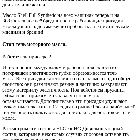
двигатели не жрали.
Масло Shell Full Synthetic на всех машинах теперь и на
308.Остальное всё бредни про не работающие присадки.
Чтобы узнать надо самому по пробовать а не писать чужие
мненияи и бредни!
Стоп-течь моторного масла.
Работает ли присадка?
И постепенно между валом и рабочей поверхностью
потерявшей эластичность губки образовывается течь
масла.Все присадки категории стоп-течь имеют одно общее
свойство: они размягчают резину и частично возвращают
этому материалу эластичность. Под действием пружины
губка снова прижимается к валу, и течь масла
останавливается. Дополнительно эти присадки улучшают
вязкостные показатели.Сегодня на рынке России наибольшей
популярность пользуются две присадки для остановки течи
масла.
Рассмотрим эти составы.Hi-Gear HG Довольно мощный
состав, который в некоторых случаях способен остановить
даже застаревшие протечки.