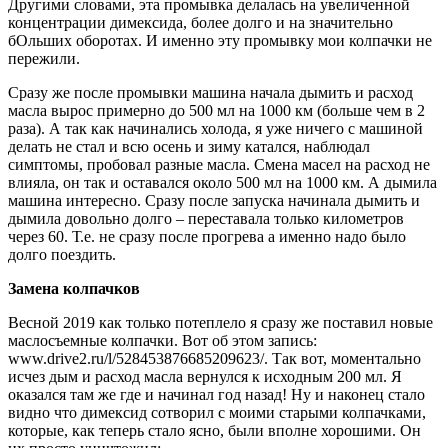
Другими словами, эта промывка делалась на увеличенной
концентрации димексида, более долго и на значительно
бОльших оборотах. И именно эту промывку мои колпачки не
пережили.
Сразу же после промывки машина начала дымить и расход
масла вырос примерно до 500 мл на 1000 км (больше чем в 2
раза). А так как начинались холода, я уже ничего с машиной
делать не стал и всю осень и зиму катался, наблюдал
симптомы, пробовал разные масла. Смена масел на расход не
влияла, он так и оставался около 500 мл на 1000 км. А дымила
машина интересно. Сразу после запуска начинала дымить и
дымила довольно долго – переставала только километров
через 60. Т.е. не сразу после прогрева а именно надо было
долго поездить.
Замена колпачков
Весной 2019 как только потеплело я сразу же поставил новые
маслосъемные колпачки. Вот об этом запись:
www.drive2.ru/l/528453876685209623/. Так вот, моментально
исчез дым и расход масла вернулся к исходным 200 мл. Я
оказался там же где и начинал год назад! Ну и наконец стало
видно что димексид сотворил с моими старыми колпачками,
которые, как теперь стало ясно, были вполне хорошими. Он