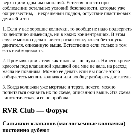
верха цилиндры им наполняй. Естественно это при
соблюдении остальных условий безопасности, которые уже
общеизвестны, – некрашеный поддон, остуствие пластиковых
деталей и т.п.
1. Если у вас хорошие колпачки, то вообще не надо подвергать
их действию димексида, ни в каких концентрациях. В этом
случае можно сделать чисто раскоксовку колец без запуска
двигателя, описанную выше. Естественно если только в том
есть необходимость.
2. Промывка двигателя как таковая – не нужна. Ничего кроме
красоты под клапанной крышкой она мне не дала, на расход
масла не повлияла. Можно ее делать если вы после этого
собираетесь менять колпачки или вообще разбирать двигатель.
3. Когда колпачки уже мертвые и терять нечего, можно
попытаться оживить их по схеме, описанной выше. Эта схема
гипотетическая, я ее не пробовал.
RVR-Club — Форум
Сальники клапанов (маслосъемные колпачки)
постоянно дубеют