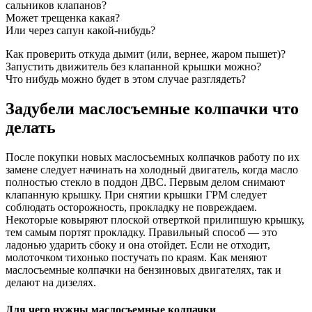
сальников клапанов?
Может трещенка какая?
Или через сапун какой-нибудь?
Как проверить откуда дымит (или, вернее, жаром пышет)?
Запустить движитель без клапанной крышки можно?
Что нибудь можно будет в этом случае разглядеть?
Задубели маслосъемные колпачки что
делать
После покупки новых маслосъемных колпачков работу по их
замене следует начинать на холодный двигатель, когда масло
полностью стекло в поддон ДВС. Первым делом снимают
клапанную крышку. При снятии крышки ГРМ следует
соблюдать осторожность, прокладку не повреждаем.
Некоторые ковыряют плоской отверткой прилипшую крышку,
тем самым портят прокладку. Правильный способ — это
ладонью ударить сбоку и она отойдет. Если не отходит,
молоточком тихонько постучать по краям. Как меняют
маслосъемные колпачки на бензиновых двигателях, так и
делают на дизелях.
Для чего нужны маслосъемные колпачки