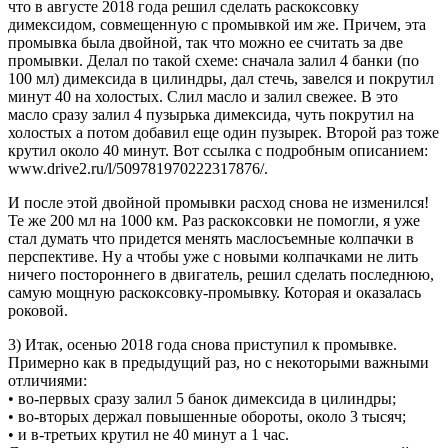
что в августе 2018 года решил сделать раскоксовку
димексидом, совмещенную с промывкой им же. Причем, эта
промывка была двойной, так что можно ее считать за две
промывки. Делал по такой схеме: сначала залил 4 банки (по
100 мл) димексида в цилиндры, дал стечь, завелся и покрутил
минут 40 на холостых. Слил масло и залил свежее. В это
масло сразу залил 4 пузырька димексида, чуть покрутил на
холостых а потом добавил еще один пузырек. Второй раз тоже
крутил около 40 минут. Вот ссылка с подробным описанием:
www.drive2.ru/l/509781970222317876/.
И после этой двойной промывки расход снова не изменился!
Те же 200 мл на 1000 км. Раз раскоксовки не помогли, я уже
стал думать что придется менять маслосъемные колпачки в
перспективе. Ну а чтобы уже с новыми колпачками не лить
ничего постороннего в двигатель, решил сделать последнюю,
самую мощную раскоксовку-промывку. Которая и оказалась
роковой.
3) Итак, осенью 2018 года снова приступил к промывке.
Примерно как в предыдущий раз, но с некоторыми важными
отличиями:
• во-первых сразу залил 5 банок димексида в цилиндры;
• во-вторых держал повышенные обороты, около 3 тысяч;
• и в-третьих крутил не 40 минут а 1 час.