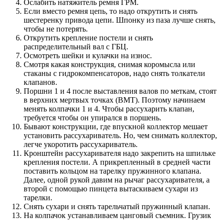
Ослабить натяжитель ремня ГРМ.
Если вместо ремня цепь, то надо открутить и снять
шестеренку привода цепи. Шпонку из паза лучше снять,
чтобы не потерять.
Открутить крепление постели и снять
распределительный вал с ГБЦ.
Осмотреть шейки и кулачки на износ.
Смотря какая конструкция, снимая коромысла или
стаканы с гидрокомпенсаторов, надо снять толкатели
клапанов.
Поршни 1 и 4 после выставления валов по меткам, стоят
в верхних мертвых точках (ВМТ). Поэтому начинаем
менять колпачки 1 и 4. Чтобы рассухарить клапан,
требуется чтобы он упирался в поршень.
Бывают конструкции, где впускной коллектор мешает
установить рассухариватель. Но, чем снимать коллектор,
легче укоротить рассухариватель.
Кронштейн рассухаривателя надо закрепить на шпильке
крепления постели. А прикрепленный в средней части
поставить кольцом на тарелку пружинного клапана.
Далее, одной рукой давим на рычаг рассухаривателя, а
второй с помощью пинцета вытаскиваем сухари из
тарелки.
Снять сухари и снять тарельчатый пружинный клапан.
На колпачок устанавливаем цанговый съемник. Грузик