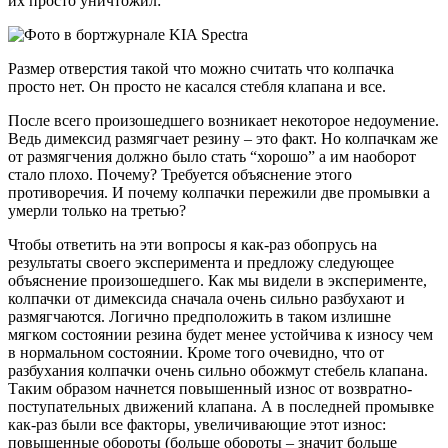
их просто уничтожил:
Размер отверстия такой что можно считать что колпачка
просто нет. Он просто не касался стебля клапана и все.
После всего произошедшего возникает некоторое недоумение.
Ведь димексид размягчает резину – это факт. Но колпачкам же
от размягчения должно было стать “хорошо” а им наоборот
стало плохо. Почему? Требуется объяснение этого
противоречия. И почему колпачки пережили две промывки а
умерли только на третью?
Чтобы ответить на эти вопросы я как-раз обопрусь на
результаты своего эксперимента и предложу следующее
объяснение произошедшего. Как мы видели в эксперименте,
колпачки от димексида сначала очень сильно разбухают и
размягчаются. Логично предположить в таком излишне
мягком состоянии резина будет менее устойчива к износу чем
в нормальном состоянии. Кроме того очевидно, что от
разбухания колпачки очень сильно обожмут стебель клапана.
Таким образом начнется повышенный износ от возвратно-
поступательных движений клапана. А в последней промывке
как-раз были все факторы, увеличивающие этот износ:
повышенные обороты (больше обороты – значит больше