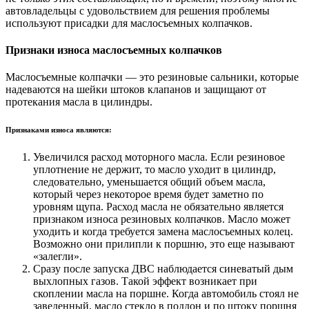
автовладельцы с удовольствием для решения проблемы
используют присадки для маслосъемных колпачков.
Признаки износа маслосъемных колпачков
Маслосъемные колпачки — это резиновые сальники, которые
надеваются на шейки штоков клапанов и защищают от
протекания масла в цилиндры.
Признаками износа являются:
Увеличился расход моторного масла. Если резиновое
уплотнение не держит, то масло уходит в цилиндр,
следовательно, уменьшается общий объем масла,
который через некоторое время будет заметно по
уровням щупа. Расход масла не обязательно является
признаком износа резиновых колпачков. Масло может
уходить и когда требуется замена маслосъемных колец.
Возможно они прилипли к поршню, это еще называют
«залегли».
Сразу после запуска ДВС наблюдается синеватый дым
выхлопных газов. Такой эффект возникает при
скоплении масла на поршне. Когда автомобиль стоял не
заведенный, масло стекло в поддон и по штоку поршня