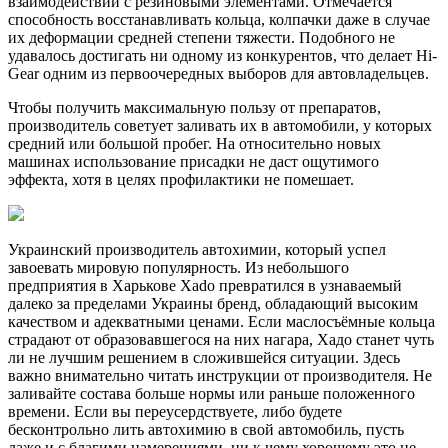
взаимодействии с резиновыми элементами. Отмечается
способность восстанавливать кольца, колпачки даже в случае
их деформации средней степени тяжести. Подобного не
удавалось достигать ни одному из конкурентов, что делает Hi-
Gear одним из первоочередных выборов для автовладельцев.
Чтобы получить максимальную пользу от препаратов,
производитель советует заливать их в автомобили, у которых
средний или большой пробег. На относительно новых
машинах использование присадки не даст ощутимого
эффекта, хотя в целях профилактики не помешает.
Украинский производитель автохимии, который успел
завоевать мировую популярность. Из небольшого
предприятия в Харькове Xado превратился в узнаваемый
далеко за пределами Украины бренд, обладающий высоким
качеством и адекватными ценами. Если маслосъёмные кольца
страдают от образовавшегося на них нагара, Хадо станет чуть
ли не лучшим решением в сложившейся ситуации. Здесь
важно внимательно читать инструкции от производителя. Не
заливайте состава больше нормы или раньше положенного
времени. Если вы переусердствуете, либо будете
бесконтрольно лить автохимию в свой автомобиль, пусть
даже и с благими намерениями, ни к чему хорошему это не