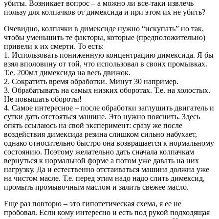
убиты. Возникает вопрос – а можно ли все-таки извлечь
пользу для колпачков от димексида и при этом их не убить?
Очевидно, колпачки в димексиде нужно “искупать” но так,
чтобы уменьшить те факторы, которые (предположительно)
привели к их смерти. То есть:
1. Использовать пониженную концентрацию димексида. Я бы
взял вполовину от той, что использовал в своих промывках.
Т.е. 200мл димексида на весь движок.
2. Сократить время обработки. Минут 30 например.
3. Обрабатывать на самых низких оборотах. Т.е. на холостых.
Не повышать обороты!
4. Самое интересное – после обработки заглушить двигатель и
сутки дать отстояться машине. Это нужно пояснить. Здесь
опять ссылаюсь на свой эксперимент: сразу же после
воздействия димексида резина слишком сильно набухает,
однако относительно быстро она возвращается к нормальному
состоянию. Поэтому желательно дать сначала колпачкам
вернуться к нормальной форме а потом уже давать на них
нагрузку. Да и естественно отстаиваться машина должна уже
на чистом масле. Т.е. перед этим надо надо слить димексид,
промыть промывочным маслом и залить свежее масло.
Еще раз повторю – это гипотетическая схема, я ее не
пробовал. Если кому интересно и есть под рукой подходящая