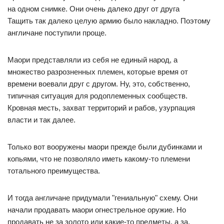
на одном снимке. Они очень далеко друг от друга
Тащить так далеко целую армию было накладно. Поэтому
англичане поступили проще.
Маори представляли из себя не единый народ, а
множество разрозненных племен, которые время от
времени воевали друг с другом. Ну, это, собственно,
типичная ситуация для родоплеменных сообществ.
Кровная месть, захват территорий и рабов, узурпация
власти и так далее.
Только вот вооружены маори прежде были дубинками и
копьями, что не позволяло иметь какому-то племени
тотального преимущества.
И тогда англичане придумали "гениальную" схему. Они
начали продавать маори огнестрельное оружие. Но
продавать не за золото или какие-то предметы, а за.