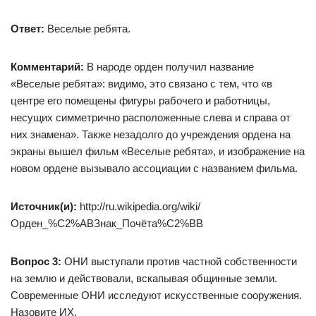
Ответ:
Веселые ребята.
Комментарий:
В народе орден получил название
«Веселые ребята»: видимо, это связано с тем, что «в
центре его помещены фигуры рабочего и работницы,
несущих симметрично расположенные слева и справа от
них знамена». Также незадолго до учреждения ордена на
экраны вышел фильм «Веселые ребята», и изображение на
новом ордене вызывало ассоциации с названием фильма.
Источник(и):
http://ru.wikipedia.org/wiki/
Орден_%C2%ABЗнак_Почёта%C2%BB
Вопрос 3:
ОНИ выступали против частной собственности
на землю и действовали, вскапывая общинные земли.
Современные ОНИ исследуют искусственные сооружения.
Назовите ИХ.