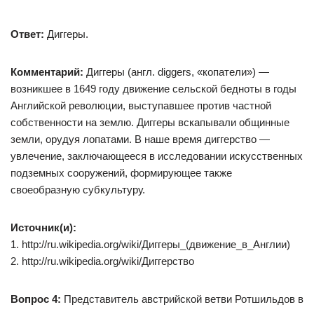
Ответ:
Диггеры.
Комментарий:
Диггеры (англ. diggers, «копатели») —
возникшее в 1649 году движение сельской бедноты в годы
Английской революции, выступавшее против частной
собственности на землю. Диггеры вскапывали общинные
земли, орудуя лопатами. В наше время диггерство —
увлечение, заключающееся в исследовании искусственных
подземных сооружений, формирующее также
своеобразную субкультуру.
Источник(и):
1. http://ru.wikipedia.org/wiki/Диггеры_(движение_в_Англии)
2. http://ru.wikipedia.org/wiki/Диггерство
Вопрос 4:
Представитель австрийской ветви Ротшильдов в