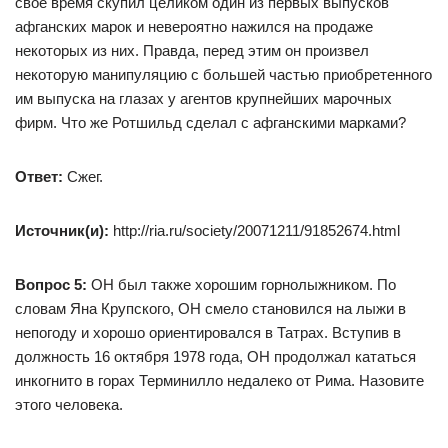
свое время скупил целиком один из первых выпусков
афганских марок и невероятно нажился на продаже
некоторых из них. Правда, перед этим он произвел
некоторую манипуляцию с большей частью приобретенного
им выпуска на глазах у агентов крупнейших марочных
фирм. Что же Ротшильд сделал с афганскими марками?
Ответ:
Сжег.
Источник(и):
http://ria.ru/society/20071211/91852674.html
Вопрос 5:
ОН был также хорошим горнолыжником. По
словам Яна Крупского, ОН смело становился на лыжи в
непогоду и хорошо ориентировался в Татрах. Вступив в
должность 16 октября 1978 года, ОН продолжал кататься
инкогнито в горах Терминилло недалеко от Рима. Назовите
этого человека.