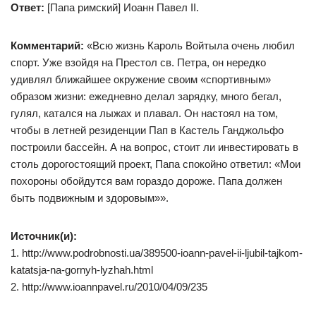
Ответ:
[Папа римский] Иоанн Павел II.
Комментарий:
«Всю жизнь Кароль Войтыла очень любил
спорт. Уже взойдя на Престол св. Петра, он нередко
удивлял ближайшее окружение своим «спортивным»
образом жизни: ежедневно делал зарядку, много бегал,
гулял, катался на лыжах и плавал. Он настоял на том,
чтобы в летней резиденции Пап в Кастель Ганджольфо
построили бассейн. А на вопрос, стоит ли инвестировать в
столь дорогостоящий проект, Папа спокойно ответил: «Мои
похороны обойдутся вам гораздо дороже. Папа должен
быть подвижным и здоровым»».
Источник(и):
1. http://www.podrobnosti.ua/389500-ioann-pavel-ii-ljubil-tajkom-
katatsja-na-gornyh-lyzhah.html
2. http://www.ioannpavel.ru/2010/04/09/235