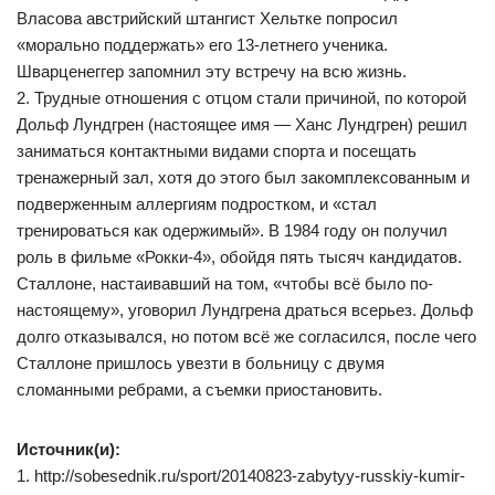
Власова австрийский штангист Хельтке попросил
«морально поддержать» его 13-летнего ученика.
Шварценеггер запомнил эту встречу на всю жизнь.
2. Трудные отношения с отцом стали причиной, по которой
Дольф Лундгрен (настоящее имя — Ханс Лундгрен) решил
заниматься контактными видами спорта и посещать
тренажерный зал, хотя до этого был закомплексованным и
подверженным аллергиям подростком, и «стал
тренироваться как одержимый». В 1984 году он получил
роль в фильме «Рокки-4», обойдя пять тысяч кандидатов.
Сталлоне, настаивавший на том, «чтобы всё было по-
настоящему», уговорил Лундгрена драться всерьез. Дольф
долго отказывался, но потом всё же согласился, после чего
Сталлоне пришлось увезти в больницу с двумя
сломанными ребрами, а съемки приостановить.
Источник(и):
1. http://sobesednik.ru/sport/20140823-zabytyy-russkiy-kumir-