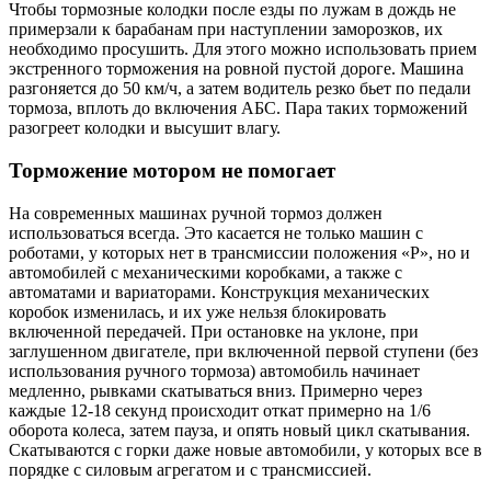
Чтобы тормозные колодки после езды по лужам в дождь не
примерзали к барабанам при наступлении заморозков, их
необходимо просушить. Для этого можно использовать прием
экстренного торможения на ровной пустой дороге. Машина
разгоняется до 50 км/ч, а затем водитель резко бьет по педали
тормоза, вплоть до включения АБС. Пара таких торможений
разогреет колодки и высушит влагу.
Торможение мотором не помогает
На современных машинах ручной тормоз должен
использоваться всегда. Это касается не только машин с
роботами, у которых нет в трансмиссии положения «P», но и
автомобилей с механическими коробками, а также с
автоматами и вариаторами. Конструкция механических
коробок изменилась, и их уже нельзя блокировать
включенной передачей. При остановке на уклоне, при
заглушенном двигателе, при включенной первой ступени (без
использования ручного тормоза) автомобиль начинает
медленно, рывками скатываться вниз. Примерно через
каждые 12-18 секунд происходит откат примерно на 1/6
оборота колеса, затем пауза, и опять новый цикл скатывания.
Скатываются с горки даже новые автомобили, у которых все в
порядке с силовым агрегатом и с трансмиссией.