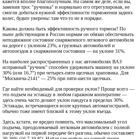
кажется вполне благополучным. На самом же деле, если вы,
заменив трос "ручника" и нормально его отрегулировав, не
смогли добиться нужной эффективности торможения задних
колес, будьте уверены: там что-то не в порядке.
Какова должна быть эффективность ручного тормоза? По
ныне действующим в России нормам он обязан обеспечивать
неподвижное состояние снаряженного легкового автомобиля
на дороге с уклоном 23%, а грузовых автомобилей и
автопоездов в снаряженном состоянии — на уклоне 31%.
На наиболее распространенных у нас автомобилях ВАЗ
исправный "ручник" способен удерживать машину на уклоне
30% (или 16,7°) при четырех-пяти щелчках храповика. Для
"Москвича-2141" — 25% при пяти-шести щелчках.
Где найти необходимый для проверки уклон? Проще всего —
это подъем на эстакаду в любом гаражном кооперативе —
здесь очень часто делают уклон пандуса в пределах 30%.
Эстакады, встречающиеся возле крупных автомагистралей,
обычно тоже имеют близкий к этому уклон въезда.
Здесь, кстати, не вредно помнить, что максимальный угол
подъема, преодолеваемый легковым автомобилем с полной
нагрузкой на первой передаче без разгона, обычно составляет
30-36% (16,7-19,8°). Найдя где-нибудь на горной тропе