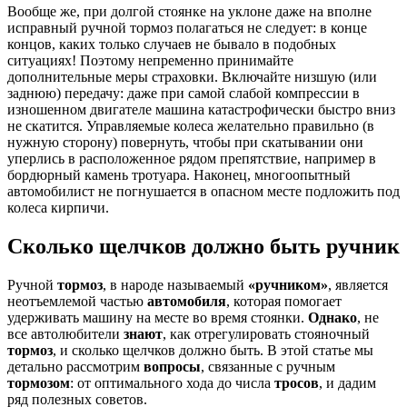
Вообще же, при долгой стоянке на уклоне даже на вполне
исправный ручной тормоз полагаться не следует: в конце
концов, каких только случаев не бывало в подобных
ситуациях! Поэтому непременно принимайте
дополнительные меры страховки. Включайте низшую (или
заднюю) передачу: даже при самой слабой компрессии в
изношенном двигателе машина катастрофически быстро вниз
не скатится. Управляемые колеса желательно правильно (в
нужную сторону) повернуть, чтобы при скатывании они
уперлись в расположенное рядом препятствие, например в
бордюрный камень тротуара. Наконец, многоопытный
автомобилист не погнушается в опасном месте подложить под
колеса кирпичи.
Сколько щелчков должно быть ручник
Ручной
тормоз
, в народе называемый
«ручником»
, является
неотъемлемой частью
автомобиля
, которая помогает
удерживать машину на месте во время стоянки.
Однако
, не
все автолюбители
знают
, как отрегулировать стояночный
тормоз
, и сколько щелчков должно быть. В этой статье мы
детально рассмотрим
вопросы
, связанные с ручным
тормозом
: от оптимального хода до числа
тросов
, и дадим
ряд полезных советов.