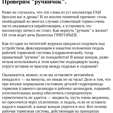
Проверим "ручничок".
Разве не случалось, что эти слова из уст инспектора ГАИ
бросали вас в дрожь? И по вполне понятной причине: столь
необходимый во многих случаях стояночный тормоз очень
часто оказывается неработающим, а установить это
инспектору ничего не стоит. Как вернуть "ручник" к жизни?
Об этом ведет речь Валентин ГРИГОРЬЕВ.
Как-то один из читателей журнала предлагал подумать над
устройством, фиксирующим в нажатом положении педаль
рабочей тормозной системы (гидравлической), тогда
привычный "ручник" не понадобится! В конце концов, разве
нельзя использовать в этом качестве подходящую палку,
упруго вставив ее враспор между педалью и сиденьем?
Оказывается, можно. если вы оставляете автомобиль
ненадолго — на минуты, но никак не на часы! Дело в том, что
при вполне нормальном состоянии деталей гидропривода
тормозов (главного цилиндра и рабочих цилиндров, поршней,
уплотнительных колец) обеспечить стопроцентную
герметичность не удается — жидкость, пусть очень медленно,
но просочится через уплотнение, и педаль, если ее оставить
надолго нажатой, в конце концов упрется в пол. Вот почему
рабочая тормозная система, действующая на принципах