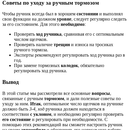
Советы по уходу за ручным тормозом
Чтобы ручник всегда был в хорошем
состоянии
и выполнял
свои функции на должном
уровне
, следует регулярно следить
за его состоянием. Для этого
необходимо
:
Проверять
ход ручника
, сравнивая его с оптимальным
числом щелчков.
Проверять наличие
трещин
и износа на тросиках
ручного тормоза.
Эксперты рекомендуют регулировать ход ручника раз в
год.
При замене тормозных
колодок
, обязательно
регулировать ход ручника.
Вывод
В этой статье мы рассмотрели все основные
вопросы
,
связанные с ручным
тормозом
, и дали полезные советы по
уходу за ним.
Итак
, оптимальное число щелчков на ручнике
должно быть
3-4, ход
ручника должен находиться в
соответствии
с уклоном
, и необходимо регулярно проверять
его состояние
и регулировать при необходимости. С
помощью этих рекомендаций вы сможете настроить ручник
на своем
автомобиле
и обеспечить его нормальную работу.