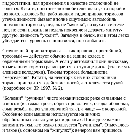
гидростатики, для применения в качестве стояночной не
годится. Кстати, опытные автолюбители знают, что порой в
неплохо, казалось бы, работающем гидроприводе тормозов
утечка жидкости бывает вполне ощутимой: автомобиль
нормально тормозит, педаль не "мягкая", воздуха в системе
нет, но если нажать на педаль покрепче и держать минуту-
другую, жидкость "уходит". Заглянув в бачок, вы в этом легко
убеждаетесь: уровень ее понизился, пора добавить.
Стояночный привод тормоза — как правило, простейший,
тросовый — действует обычно на задние колеса с
барабанными тормозами. А если у автомобиля они дисковые,
то механизм тормоза размещается в. ступице диска (этакие ма-
аленькие колодочки). Таковы тормоза большинства
"мерседесов". Кстати, на некоторых из них стояночный
тормоз приводится в действие. ногой, а отключается рукой
(подробнее см. ЗР, 1997, № 2).
"Болезни" "ручника" чисто механические: реже связанные с
износом (вытяжка троса, обрыв проволочек, осадка оболочки,
срыв резьбы на регулировочной тяге), а чаще — с коррозией.
Особенно если машина используется на зимних,
обработанных солью улицах и дорогах. Последнее важно
запомнить тем, кто редко пользуется "ручником". Отмечалось
и такое (в основном на "жигулях"): вечером вам пришлось