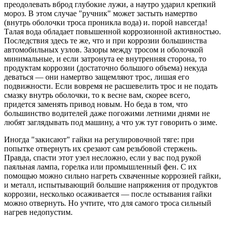
преодолевать вброд глубокие лужи, а наутро ударил крепкий
мороз. В этом случае "ручник" может застыть намертво
(внутрь оболочки троса проникла вода) и. порой навсегда!
Талая вода обладает повышенной коррозионной активностью.
Последствия здесь те же, что и при коррозии большинства
автомобильных узлов. Зазоры между тросом и оболочкой
минимальные, и если затронута ее внутренняя сторона, то
продуктам коррозии (достаточно большого объема) некуда
деваться — они намертво защемляют трос, лишая его
подвижности. Если вовремя не расшевелить трос и не подать
смазку внутрь оболочки, то к весне вам, скорее всего,
придется заменять привод новым. Но беда в том, что
большинство водителей даже погожими летними днями не
любят заглядывать под машину, а что уж тут говорить о зиме.
Иногда "закисают" гайки на регулировочной тяге: при
попытке отвернуть их срезают сам резьбовой стержень.
Правда, спасти этот узел несложно, если у вас под рукой
паяльная лампа, горелка или промышленный фен. С их
помощью можно сильно нагреть схваченные коррозией гайки,
и металл, испытывающий большие напряжения от продуктов
коррозии, несколько осаживается — после остывания гайки
можно отвернуть. Но учтите, что для самого троса сильный
нагрев недопустим.