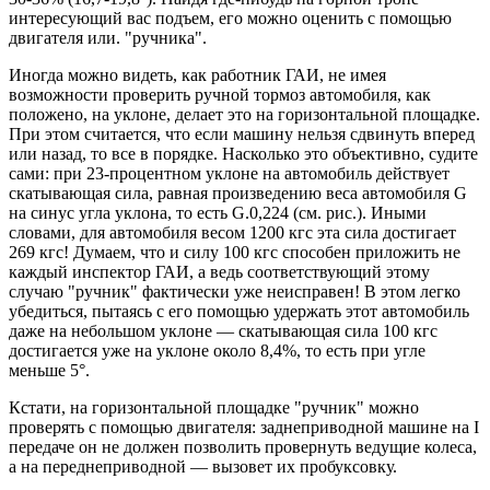
интересующий вас подъем, его можно оценить с помощью
двигателя или. "ручника".
Иногда можно видеть, как работник ГАИ, не имея
возможности проверить ручной тормоз автомобиля, как
положено, на уклоне, делает это на горизонтальной площадке.
При этом считается, что если машину нельзя сдвинуть вперед
или назад, то все в порядке. Насколько это объективно, судите
сами: при 23-процентном уклоне на автомобиль действует
скатывающая сила, равная произведению веса автомобиля G
на синус угла уклона, то есть G.0,224 (см. рис.). Иными
словами, для автомобиля весом 1200 кгс эта сила достигает
269 кгс! Думаем, что и силу 100 кгс способен приложить не
каждый инспектор ГАИ, а ведь соответствующий этому
случаю "ручник" фактически уже неисправен! В этом легко
убедиться, пытаясь с его помощью удержать этот автомобиль
даже на небольшом уклоне — скатывающая сила 100 кгс
достигается уже на уклоне около 8,4%, то есть при угле
меньше 5°.
Кстати, на горизонтальной площадке "ручник" можно
проверять с помощью двигателя: заднеприводной машине на I
передаче он не должен позволить провернуть ведущие колеса,
а на переднеприводной — вызовет их пробуксовку.