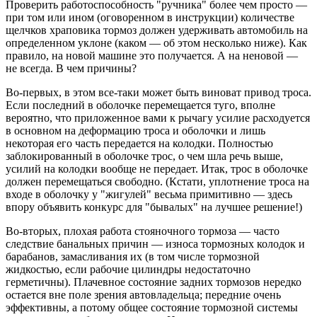
Проверить работоспособность "ручника" более чем просто —
при том или ином (оговоренном в инструкции) количестве
щелчков храповика тормоз должен удерживать автомобиль на
определенном уклоне (каком — об этом несколько ниже). Как
правило, на новой машине это получается. А на неновой —
не всегда. В чем причины?
Во-первых, в этом все-таки может быть виноват привод троса.
Если последний в оболочке перемещается туго, вполне
вероятно, что приложенное вами к рычагу усилие расходуется
в основном на деформацию троса и оболочки и лишь
некоторая его часть передается на колодки. Полностью
заблокированный в оболочке трос, о чем шла речь выше,
усилий на колодки вообще не передает. Итак, трос в оболочке
должен перемещаться свободно. (Кстати, уплотнение троса на
входе в оболочку у "жигулей" весьма примитивно — здесь
впору объявить конкурс для "бывалых" на лучшее решение!)
Во-вторых, плохая работа стояночного тормоза — часто
следствие банальных причин — износа тормозных колодок и
барабанов, замасливания их (в том числе тормозной
жидкостью, если рабочие цилиндры недостаточно
герметичны). Плачевное состояние задних тормозов нередко
остается вне поле зрения автовладельца; передние очень
эффективны, а потому общее состояние тормозной системы