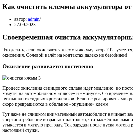
Как очистить клеммы аккумулятора от
автор:
admin
27.09.2023
Своевременная очистка аккумуляторных
Что делать, если окисляются клеммы аккумулятора? Разумеется
окисления. Солевой налёт на контактах далеко не безобиден!
Окисление развивается постепенно
Процесс окисления свинцового сплава идёт медленно, но пос
хомуты на автомобильном «плюсе» и «минусе». Со временем н
пятнышки оксидных кристалликов. Если не реагировать, микро
скоро превращаются в обильное «опушение» клемм.
Тут даже не слишком внимательный автомобилист начинает зам
энергопотребление возрастает настолько, что зажжённые ламп
утыкается в мягкую преграду. Ток зарядки после пуска мотора р
настоящей стужи.