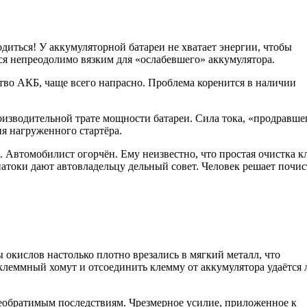
диться! У аккумуляторной батареи не хватает энергии, чтобы
ся непреодолимо вязким для «ослабевшего» аккумулятора.
тво АКБ, чаще всего напрасно. Проблема коренится в наличии
изводительной трате мощности батареи. Сила тока, «продравше
ия нагруженного стартёра.
. Автомобилист огорчён. Ему неизвестно, что простая очистка 
атоки дают автовладельцу дельный совет. Человек решает почис
окислов настолько плотно врезались в мягкий металл, что
 клеммный хомут и отсоединить клемму от аккумулятора удаётся
еобратимым последствиям. Чрезмерное усилие, приложенное к