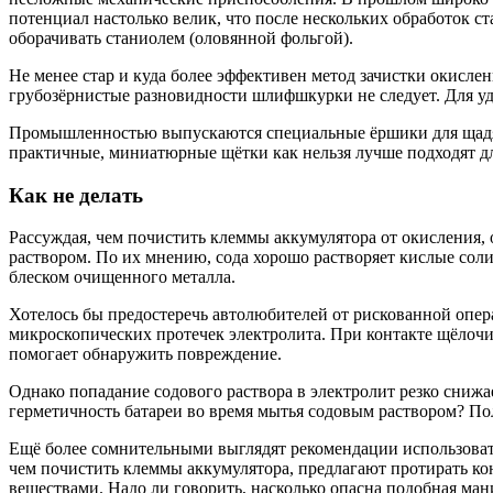
потенциал настолько велик, что после нескольких обработок 
оборачивать станиолем (оловянной фольгой).
Не менее стар и куда более эффективен метод зачистки окисл
грубозёрнистые разновидности шлифшкурки не следует. Для у
Промышленностью выпускаются специальные ёршики для щадя
практичные, миниатюрные щётки как нельзя лучше подходят д
Как не делать
Рассуждая, чем почистить клеммы аккумулятора от окисления
раствором. По их мнению, сода хорошо растворяет кислые сол
блеском очищенного металла.
Хотелось бы предостеречь автолюбителей от рискованной опер
микроскопических протечек электролита. При контакте щёлочи
помогает обнаружить повреждение.
Однако попадание содового раствора в электролит резко сниж
герметичность батареи во время мытья содовым раствором? По
Ещё более сомнительными выглядят рекомендации использовать
чем почистить клеммы аккумулятора, предлагают протирать к
веществами. Надо ли говорить, насколько опасна подобная ман