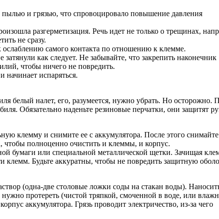
ь пылью и грязью, что спровоцировало повышение давления
оизошла разгерметизация. Речь идет не только о трещинах, нап
тить не сразу.
к ослаблению самого контакта по отношению к клемме.
е затянули как следует. Не забывайте, что закрепить наконечник
лий, чтобы ничего не повредить.
 и начинает испаряться.
я белый налет, его, разумеется, нужно убрать. Но осторожно. 
биля. Обязательно наденьте резиновые перчатки, они защитят ру
ную клемму и снимите ее с аккумулятора. После этого снимайте
, чтобы полноценно очистить и клеммы, и корпус.
ной бумаги или специальной металлической щетки. Зачищая кле
и клемм. Будьте аккуратны, чтобы не повредить защитную обол
створ (одна-две столовые ложки соды на стакан воды). Наносит
 нужно протереть (чистой тряпкой, смоченной в воде, или влаж
 корпус аккумулятора. Грязь проводит электричество, из-за чего