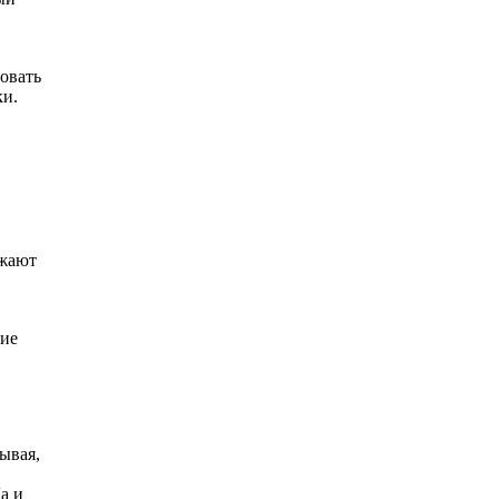
овать
ки.
ажают
ние
ывая,
а и