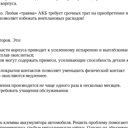
корпуса.
. Любая «травма» АКБ требует срочных трат на приобретение 
позволяет избежать внеплановых расходов!
оров. Это:
й части корпуса приводит к усиленному испарению и выплёскив
сплав окислиться;
ов могут содержать примеси, усиливающие способность детали 
 покрытия контактов позволяет уменьшить физический контакт
 окисляются медленнее.
ения производится не чаще одного раза в несколько месяцев.
требовать учащения обслуживания.
ть клеммы аккумулятора автомобиля. Решить проблему помогают
применялись грубые металлические щётки. Однако их абразивн