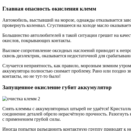
Главная опасность окисления клемм
Автомобиль, выстывший на морозе, однажды отказывается заво
провернуть коленвал. Сгустившееся на холоде масло оказывает
Большинство автолюбителей в такой ситуации грешит на качес
окислов, покрывающих контакты.
Высокое сопротивление оксидных наслоений приводит к непро
сквозь диэлектрик, оказывается недостаточной для срабатыван
Случается неприятность, как правило, морозным зимним утром
аккумулятора полностью снимает проблему. Рано или поздно зн
контакты, но не тут-то было!
Запущенное окисление губит аккумулятор
Снять клеммы с аккумуляторных штырей не удаётся! Кристаллы 
соединение деталей обрело нерасчётную прочность. Разогнуть
с применением грубой силы.
Иногда попытки разъединить контактную группу приводят к н