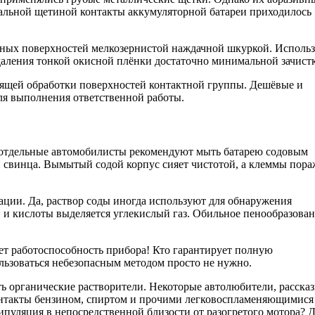
стальной щетиной контакты аккумуляторной батареи приходилось
енных поверхностей мелкозернистой наждачной шкуркой. Использ
даления тонкой окисной плёнки достаточно минимальной зачист
щей обработки поверхностей контактной группы. Дешёвые и
ля выполнения ответственной работы.
, отдельные автомобилисты рекомендуют мыть батарею содовым
и свинца. Вымытый содой корпус сияет чистотой, а клеммы пор
ации. Да, раствор соды иногда используют для обнаружения
 и кислоты выделяется углекислый газ. Обильное пенообразова
ает работоспособность прибора! Кто гарантирует полную
льзоваться небезопасным методом просто не нужно.
 органические растворители. Некоторые автолюбители, рассказ
онтакты бензином, спиртом и прочими легковоспламеняющимися
ипуляция в непосредственной близости от разогретого мотора? Д