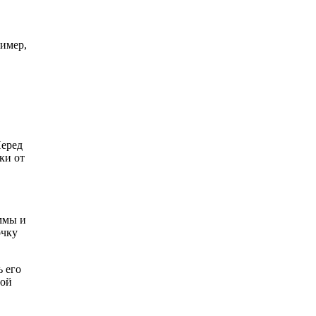
ример,
Перед
ки от
ммы и
очку
ь его
ной