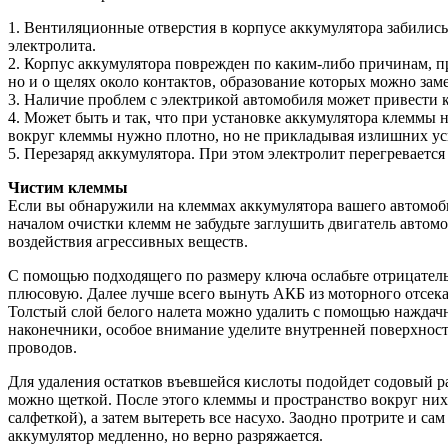
1. Вентиляционные отверстия в корпусе аккумулятора забилис
электролита.
2. Корпус аккумулятора поврежден по каким-либо причинам, пр
но и о щелях около контактов, образование которых можно заме
3. Наличие проблем с электрикой автомобиля может привести 
4. Может быть и так, что при установке аккумулятора клеммы н
вокруг клеммы нужно плотно, но не прикладывая излишних уси
5. Перезаряд аккумулятора. При этом электролит перегревается
Чистим клеммы
Если вы обнаружили на клеммах аккумулятора вашего автомобил
началом очистки клемм не забудьте заглушить двигатель автомо
воздействия агрессивных веществ.
С помощью подходящего по размеру ключа ослабьте отрицатель
плюсовую. Далее лучше всего вынуть АКБ из моторного отсека
Толстый слой белого налета можно удалить с помощью наждач
наконечники, особое внимание уделите внутренней поверхност
проводов.
Для удаления остатков въевшейся кислоты подойдет содовый ра
можно щеткой. После этого клеммы и пространство вокруг них
салфеткой), а затем вытереть все насухо. Заодно протрите и сам
аккумулятор медленно, но верно разряжается.