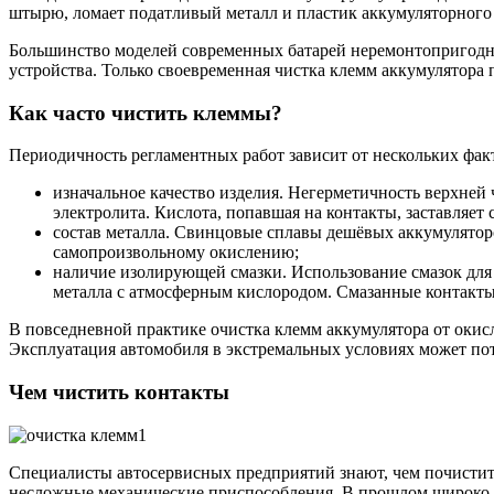
штырю, ломает податливый металл и пластик аккумуляторного 
Большинство моделей современных батарей неремонтопригодно
устройства. Только своевременная чистка клемм аккумулятора 
Как часто чистить клеммы?
Периодичность регламентных работ зависит от нескольких факт
изначальное качество изделия. Негерметичность верхне
электролита. Кислота, попавшая на контакты, заставляет 
состав металла. Свинцовые сплавы дешёвых аккумулятор
самопроизвольному окислению;
наличие изолирующей смазки. Использование смазок для
металла с атмосферным кислородом. Смазанные контакты
В повседневной практике очистка клемм аккумулятора от окисл
Эксплуатация автомобиля в экстремальных условиях может по
Чем чистить контакты
Специалисты автосервисных предприятий знают, чем почисти
несложные механические приспособления. В прошлом широко 