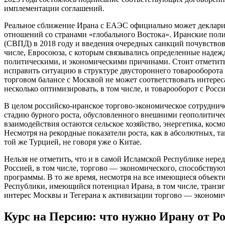
имплементации соглашений.
Реальное сближение Ирана с ЕАЭС официально может декларир
отношений со странами «глобального Востока». Иранские пол
(СВПД) в 2018 году и введения очередных санкций почувствов
числе, Евросоюза, с которым связывались определенные надеж
политическими, и экономическими причинами. Стоит отметить,
исправить ситуацию в структуре двустороннего товарооборота 
торговом балансе с Москвой не может соответствовать интерес
несколько оптимизировать, в том числе, и товарооборот с Росси
В целом российско-иранское торгово-экономическое сотрудни
стадию бурного роста, обусловленного внешними геополитиче
взаимодействия остаются сельское хозяйство, энергетика, косм
Несмотря на рекордные показатели роста, как в абсолютных, та
той же Турцией, не говоря уже о Китае.
Нельзя не отметить, что и в самой Исламской Республике неред
Россией, в том числе, торгово — экономического, способств
программы. В то же время, несмотря на все имеющиеся объект
Республики, имеющийся потенциал Ирана, в том числе, транз
интерес Москвы и Тегерана к активизации торгово — экономич
Курс на Персию: что нужно Ирану от Ро