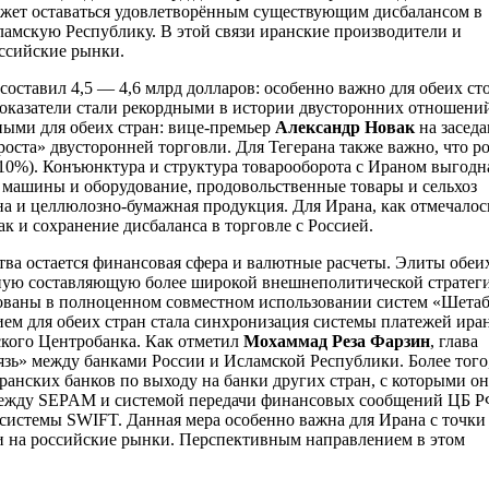
может оставаться удовлетворённым существующим дисбалансом в
ламскую Республику. В этой связи иранские производители и
оссийские рынки.
составил 4,5 — 4,6 млрд долларов: особенно важно для обеих ст
показатели стали рекордными в истории двусторонних отношени
ными для обеих стран: вице-премьер
Александр Новак
на засед
оста» двусторонней торговли. Для Тегерана также важно, что р
а 10%). Конъюнктура и структура товарооборота с Ираном выгодн
 машины и оборудование, продовольственные товары и сельхоз
на и целлюлозно-бумажная продукция. Для Ирана, как отмечалос
ак и сохранение дисбаланса в торговле с Россией.
ва остается финансовая сфера и валютные расчеты. Элиты обеи
жную составляющую более широкой внешнеполитической стратег
сованы в полноценном совместном использовании систем «Шетаб
м для обеих стран стала синхронизация системы платежей ира
кого Центробанка. Как отметил
Мохаммад Реза Фарзин
, глава
зь» между банками России и Исламской Республики. Более того,
ранских банков по выходу на банки других стран, с которыми о
и между SEPAM и системой передачи финансовых сообщений ЦБ 
 системы SWIFT. Данная мера особенно важна для Ирана с точки
ии на российские рынки. Перспективным направлением в этом