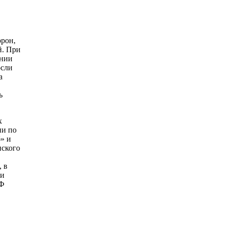
орон,
й. При
ании
осли
а
ь
х
ии по
» и
нского
 в
ни
РФ