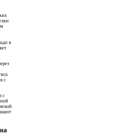
ских
елки
ом
ьдо в
жет
ерез
во).
я с
а с
рной
амской
ышают
на