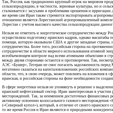
Так, Россия, как традиционно крупный игрок на мировом прод
сельхозпродукцию, в частности, зерновые культуры, но и сельс
сталкивается с засухами и проблемами орошения и ирригации д
же время сам Иран также стремится экспортировать агропро
отношении является Лорестанский агропромышленный комплекс
Лорестан с учетом высокого качества сельхозпродукции данног
Нельзя не отметить и энергетическое сотрудничество между Рос
осуществляла подготовку иранских кадров, однако масштабы 
помощи, которую оказывали США и другие западные страны, н
сотрудничества. Более того, российская сторона на протяжени
сотрудничестве в области мирного использования атомной энер
всеобъемлющем контроле над всеми атомными объектами в стра
между двумя сторонами остаются и противоречия. Так, несмотря
АЭС «Бушер», Тегеран не смог погасить задолженность перед 
негативно сказаться на капиталовложениях российских компа
области, что, в свою очередь, может повлиять на вложения в с
иранская, и российская стороны на фоне необходимости создан
В сфере энергетики нельзя не упомянуть и решение о выделен
иранский нефтегазовый сектор. Иран заинтересован в участии
месторождений. Так, за неимением достаточных финансовых ре
активному освоению колоссального газового месторождения «Ю
(«Северный купол»), который, в отличие от своего иранского с
то же время Россия и Иран являются и природными конкурентам