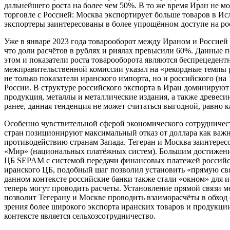
дальнейшего роста на более чем 50%. В то же время Иран не 
торговле с Россией: Москва экспортирует больше товаров в Ис
экспортеры заинтересованы в более упрощённом доступе на р
Уже в январе 2023 года товарооборот между Ираном и Россией 
что доли расчётов в рублях и риялах превысили 60%. Данные 
этом и показатели роста товарооборота являются беспрецедент
межправительственной комиссии указал на «рекордные темпы р
не только показатели иранского импорта, но и российского (н
России. В структуре российского экспорта в Иран доминируют
продукция, металлы и металлические издания, а также древеси
ранее, данная тенденция не может считаться выгодной, равно к
Особенно чувствительной сферой экономического сотрудничест
стран позиционируют максимальный отказ от доллара как ва
противодействию странам Запада. Тегеран и Москва заинтере
«Мир» (национальных платёжных систем). Большим достижение
ЦБ SEPAM с системой передачи финансовых платежей российс
иранского ЦБ, подобный шаг позволил установить «прямую свя
данном контексте российские банки также стали «окном» для и
теперь могут проводить расчеты. Установление прямой связ
позволит Тегерану и Москве проводить взаиморасчёты в обход
зрения более широкого экспорта иранских товаров и продукц
контексте является сельхозсотрудничество.