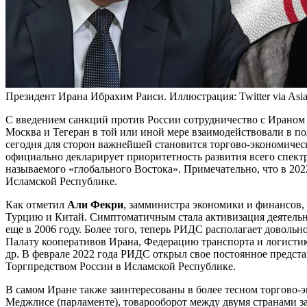
Президент Ирана Ибрахим Раиси. Иллюстрация: Twitter via Asia
С введением санкций против России сотрудничество с Ираном 
Москва и Тегеран в той или иной мере взаимодействовали в пол
сегодня для сторон важнейшей становится торгово-экономиче
официально декларирует приоритетность развития всего спект
называемого «глобального Востока». Примечательно, что в 20
Исламской Республике.
Как отметил
Али Фекри
, замминистра экономики и финансов,
Турцию и Китай. Симптоматичным стала активизация деятельн
еще в 2006 году. Более того, теперь РИДС располагает довол
Палату кооперативов Ирана, Федерацию транспорта и логистик
др. В феврале 2022 года РИДС открыл свое постоянное представ
Торгпредством России в Исламской Республике.
В самом Иране также заинтересованы в более тесном торгово-э
Меджлисе (парламенте), товарооборот между двумя странами за 