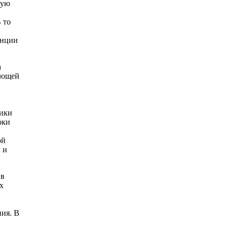
вую
 то
инции
а
ующей
тики
оки
ой
 и
 в
х
ния. В