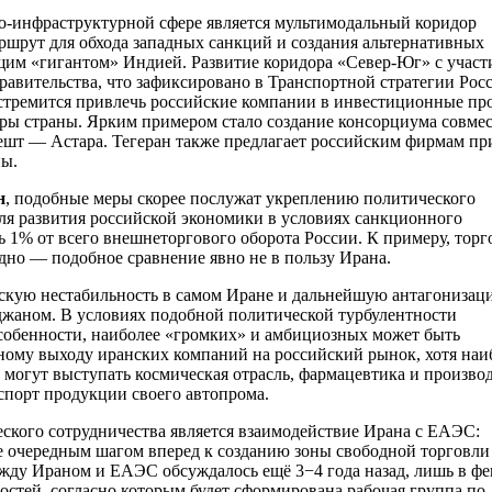
о-инфраструктурной сфере является мультимодальный коридор
ршрут для обхода западных санкций и создания альтернативных
ущим «гигантом» Индией. Развитие коридора «Север-Юг» с участ
равительства, что зафиксировано в Транспортной стратегии Рос
н стремится привлечь российские компании в инвестиционные пр
ы страны. Ярким примером стало создание консорциума совмес
ешт — Астара. Тегеран также предлагает российским фирмам пр
ны.
н
, подобные меры скорее послужат укреплению политического
ля развития российской экономики в условиях санкционного
ь 1% от всего внешнеторгового оборота России. К примеру, торг
дно — подобное сравнение явно не в пользу Ирана.
скую нестабильность в самом Иране и дальнейшую антагонизац
джаном. В условиях подобной политической турбулентности
особенности, наиболее «громких» и амбициозных может быть
ному выходу иранских компаний на российский рынок, хотя наи
могут выступать космическая отрасль, фармацевтика и произво
спорт продукции своего автопрома.
ского сотрудничества является взаимодействие Ирана с ЕАЭС:
е очередным шагом вперед к созданию зоны свободной торговли
ежду Ираном и ЕАЭС обсуждалось ещё 3−4 года назад, лишь в фе
остей, согласно которым будет сформирована рабочая группа по