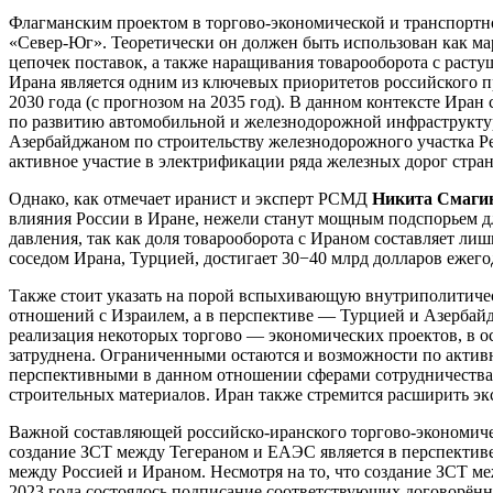
Флагманским проектом в торгово-экономической и транспортн
«Север-Юг». Теоретически он должен быть использован как ма
цепочек поставок, а также наращивания товарооборота с раст
Ирана является одним из ключевых приоритетов российского п
2030 года (с прогнозом на 2035 год). В данном контексте Ира
по развитию автомобильной и железнодорожной инфраструктур
Азербайджаном по строительству железнодорожного участка Р
активное участие в электрификации ряда железных дорог стра
Однако, как отмечает иранист и эксперт РСМД
Никита Смаги
влияния России в Иране, нежели станут мощным подспорьем д
давления, так как доля товарооборота с Ираном составляет лиш
соседом Ирана, Турцией, достигает 30−40 млрд долларов ежего
Также стоит указать на порой вспыхивающую внутриполитиче
отношений с Израилем, а в перспективе — Турцией и Азербай
реализация некоторых торгово — экономических проектов, в 
затруднена. Ограниченными остаются и возможности по актив
перспективными в данном отношении сферами сотрудничества 
строительных материалов. Иран также стремится расширить эк
Важной составляющей российско-иранского торгово-экономиче
создание ЗСТ между Тегераном и ЕАЭС является в перспектив
между Россией и Ираном. Несмотря на то, что создание ЗСТ м
2023 года состоялось подписание соответствующих договорённ