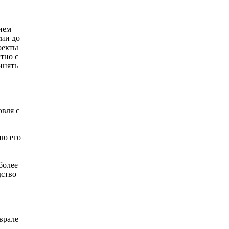
ием
сии до
оекты
тно с
инять
овля с
ию его
более
дство
врале