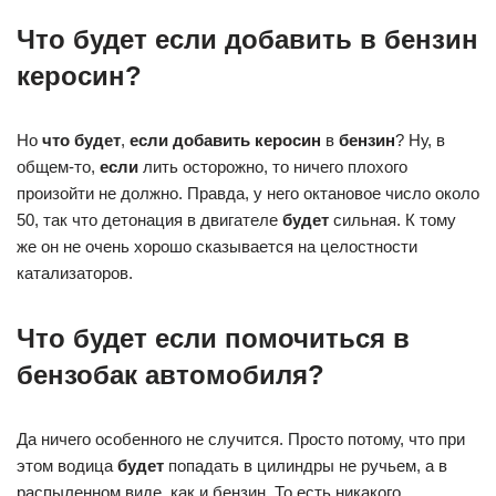
Что будет если добавить в бензин
керосин?
Но
что будет
,
если добавить керосин
в
бензин
? Ну, в
общем-то,
если
лить осторожно, то ничего плохого
произойти не должно. Правда, у него октановое число около
50, так что детонация в двигателе
будет
сильная. К тому
же он не очень хорошо сказывается на целостности
катализаторов.
Что будет если помочиться в
бензобак автомобиля?
Да ничего особенного не случится. Просто потому, что при
этом водица
будет
попадать в цилиндры не ручьем, а в
распыленном виде, как и бензин. То есть никакого