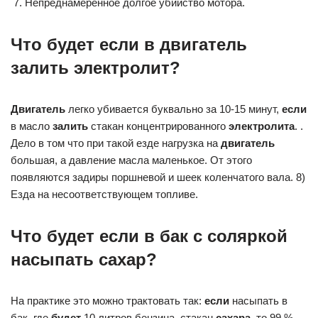
Непреднамеренное долгое убийство мотора.
Что будет если в двигатель
залить электролит?
Двигатель
легко убивается буквально за 10-15 минут,
если
в масло
залить
стакан концентрированного
электролита
. .
Дело в том что при такой езде нагрузка на
двигатель
большая, а давление масла маленькое. От этого
появляются задиры поршневой и шеек коленчатого вала. 8)
Езда на несоответствующем топливе.
Что будет если в бак с соляркой
насыпать сахар?
На практике это можно трактовать так:
если
насыпать в
бак, где
будет
10 литров бензина, стакан
сахара
, то 99 %