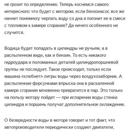
не грозит по определению. Теперь коснемся самого
интересного: что будет с мотором, если бензонасос все же
начнет понемногу черпать воду со дна и погонит ее в смеси
с топливом к камере сгорания? Да ничего особенного не
случится.
Водица будет попадать в цилиндры не ручьем, а в
распыленном виде, как и бензин. То есть никакого
гидроудара и поломанных деталей цилиндропоршневой
группы не последует. Такое происходит, только если
машина «хлебнет» литры воды через воздухозаборник. А
распыленная форсунками впрыска она в раскаленной
камере сгорания мгновенно превратится в пар. Это только
на пользу мотору пойдет — при испарении воды стенки
цилиндра и поршень получат дополнительное охлаждение.
О безвредности воды в моторе говорит и тот факт, что
автопроизводители периодически создают двигатели,