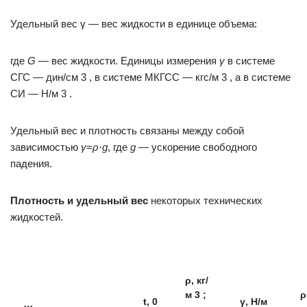
Удельный вес γ — вес жидкости в единице объема:
где
G
— вес жидкости. Единицы измерения
γ
в системе
СГС — дин/см 3 , в системе МКГСС — кгс/м 3 , а в системе
СИ — Н/м 3 .
Удельный вес и плотность связаны между собой
зависимостью
γ=ρ·
g
, где
g
— ускорение свободного
падения.
Плотность и удельный вес
некоторых технических
жидкостей.
ρ, кг/
м 3 ;
ρ
t, 0
γ, H/м