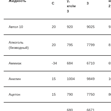
Жидкость
γ,
к
С
3
кгc/м
2
3
Автол 10
20
920
9025
9
Алкоголь
20
795
7799
8
(безводный)
Аммиак
-34
684
6710
6
Анилин
15
1004
9849
1
Ацетон
15
790
7750
8
680
6671