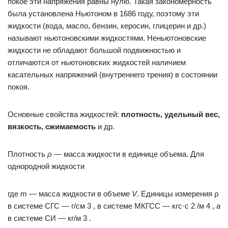
покое эти напряжения равны нулю. Такая закономерность
была установлена Ньютоном в 1686 году, поэтому эти
жидкости (вода, масло, бензин, керосин, глицерин и др.)
называют ньютоновскими жидкостями. Неньютоновские
жидкости не обладают большой подвижностью и
отличаются от ньютоновских жидкостей наличием
касательных напряжений (внутреннего трения) в состоянии
покоя.
Основные свойства жидкостей:
плотность, удельный вес,
вязкость, сжимаемость
и др.
Плотность
ρ
— масса жидкости в единице объема. Для
однородной жидкости
где
m
— масса жидкости в объеме
V
. Единицы измерения ρ
в системе СГС — г/см 3 , в системе МКГСС — кгс·с 2 /м 4 , а
в системе СИ — кг/м 3 .