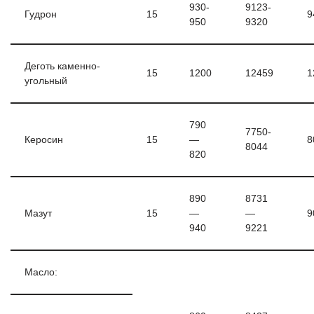
930-
9123-
Гудрон
15
9
950
9320
Деготь каменно-
15
1200
12459
1
угольный
790
7750-
Керосин
15
—
8
8044
820
890
8731
Мазут
15
—
—
9
940
9221
Масло: