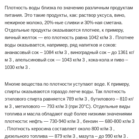
Плотность воды близка по значению различным продуктам
питания. Это такие продукты, как: раствор уксуса, вино,
нежирное молоко, 20%-ные сливки и 30%-ная сметана.
Отдельные продукты оказываются плотнее, к примеру,
яичный желток — его плотность равна 1042 кг/м 3 . Плотнее
воды оказывается, например, ряд напитков и соков:
ананасовый сок – 1084 кг/м 3 , виноградный сок – до 1361 кг/
м 3 , апельсиновый сок — 1043 кг/м 3 , кока-кола и пиво –
1030 кг/м 3 .
Многие вещества по плотности уступают воде. К примеру,
спирты оказываются гораздо легче воды. Так плотность
этилового спирта равняется 789 кг/м 3 , бутилового – 810 кг/
м 3 , метилового — 793 кг/м 3 (при 20°С). Отдельные виды
топлива и масла обладают ещё более низкими значениями
плотности: нефть — 730-940 кг/м 3 , бензин — 680-800 кг/м 3
. Плотность керосина составляет около 800 кг/м 3 ,
дизельного топлива — 879 кг/м 3 , мазута – до 990 кг/м 3 .