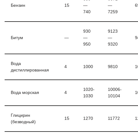
Бензин
15
—
—
6
740
7259
930
9123
Битум
—
—
—
9
950
9320
Вода
4
1000
9810
1
дистиллированная
1020-
10006-
Вода морская
4
1
1030
10104
Глицирин
15
1270
11772
1
(безводный)