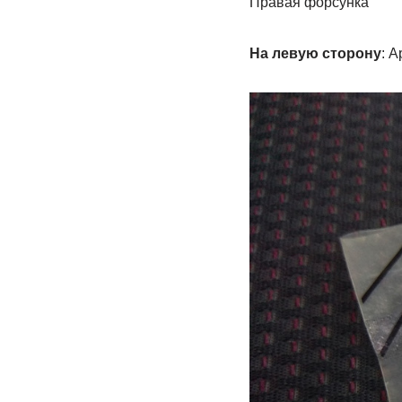
Правая форсунка
На левую сторону
: А