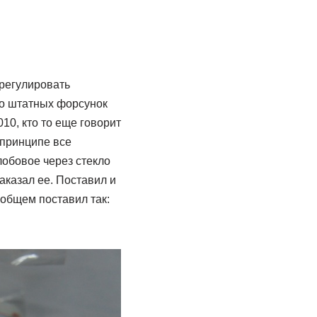
 регулировать
то штатных форсунок
10, кто то еще говорит
 принципе все
обовое через стекло
аказал ее. Поставил и
 общем поставил так: