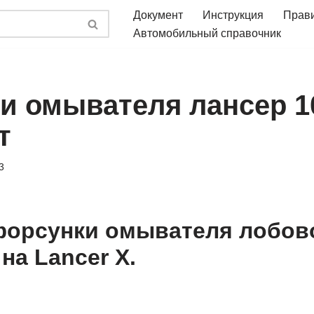
Документ
Инструкция
Прав
Автомобильный справочник
и омывателя лансер 10
т
3
орсунки омывателя лобово
на Lancer X.