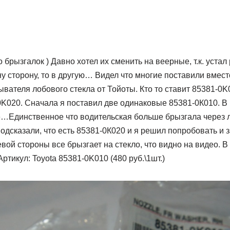
 брызгалок ) Давно хотел их сменить на веерные, т.к. устал
у сторону, то в другую… Видел что многие поставили вмес
ателя лобового стекла от Тойоты. Кто то ставит 85381-0K0
0K020. Сначала я поставил две одинаковые 85381-0К010. В
…Единственное что водительская больше брызгала через л
одсказали, что есть 85381-0К020 и я решил попробовать и з
евой стороны все брызгает на стекло, что видно на видео. В
 Артикул: Toyota 85381-0K010 (480 руб.\1шт.)