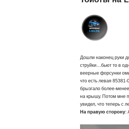
Дошли наконец руки до
струйки…бьют то в одн
веерные форсунки омыв
что есть левая 85381-
брызгало более-менее
на крышу. Потом мне п
увидел, что теперь с л
На правую сторону
: