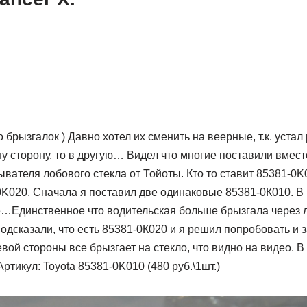
 брызгалок ) Давно хотел их сменить на веерные, т.к. устал
у сторону, то в другую… Видел что многие поставили вмес
ателя лобового стекла от Тойоты. Кто то ставит 85381-0K0
0K020. Сначала я поставил две одинаковые 85381-0К010. В
…Единственное что водительская больше брызгала через л
одсказали, что есть 85381-0К020 и я решил попробовать и з
евой стороны все брызгает на стекло, что видно на видео. В
 Артикул: Toyota 85381-0K010 (480 руб.\1шт.)