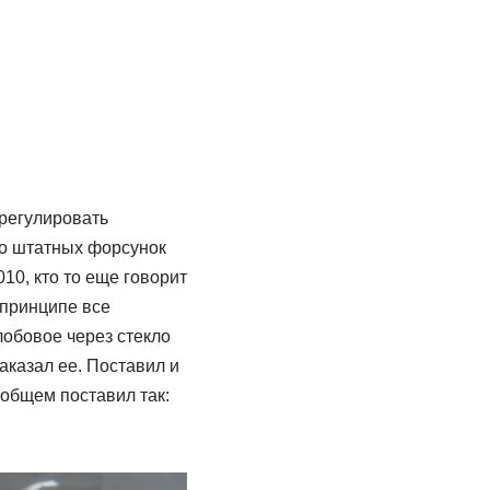
 регулировать
то штатных форсунок
10, кто то еще говорит
 принципе все
обовое через стекло
аказал ее. Поставил и
 общем поставил так: