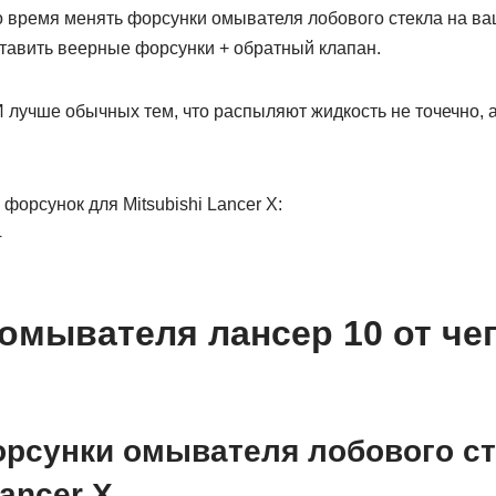
о время менять форсунки омывателя лобового стекла на в
ставить веерные форсунки + обратный клапан.
чше обычных тем, что распыляют жидкость не точечно, 
орсунок для Mitsubishi Lancer X:
4
омывателя лансер 10 от че
рсунки омывателя лобового ст
ancer X.