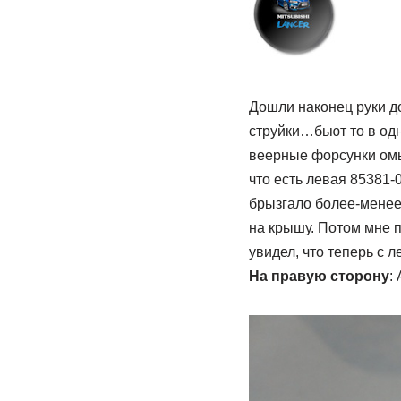
Дошли наконец руки до
струйки…бьют то в одн
веерные форсунки омыв
что есть левая 85381-
брызгало более-менее
на крышу. Потом мне п
увидел, что теперь с л
На правую сторону
: