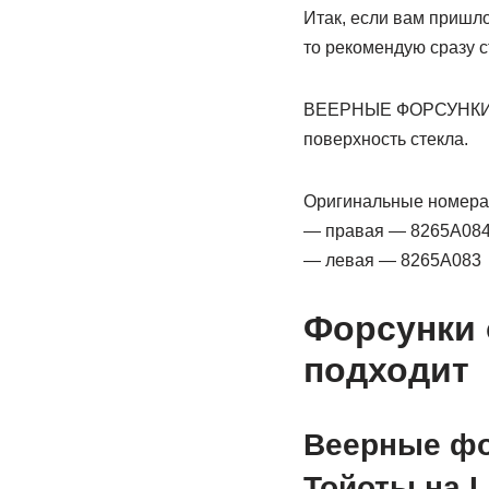
Итак, если вам пришл
то рекомендую сразу 
ВЕЕРНЫЕ ФОРСУНКИ лу
поверхность стекла.
Оригинальные номера ф
— правая — 8265A08
— левая — 8265A083
Форсунки 
подходит
Веерные фо
Тойоты на L