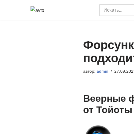
Перейти
к
содержимому
Форсунк
подходи
автор:
admin
27.09.202
Веерные ф
от Тойоты 