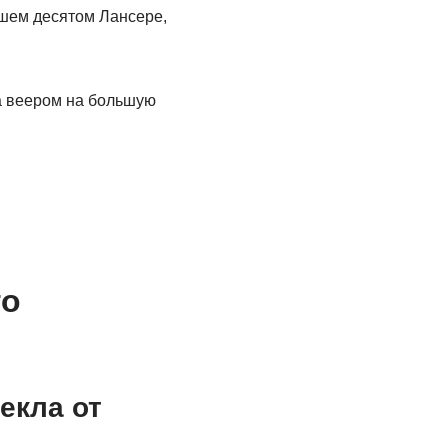
ашем десятом Лансере,
а веером на большую
го
екла от