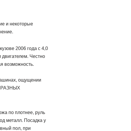
ие и некоторые
нение.
узове 2006 года с 4,0
м двигателем. Честно
ая возможность.
 машинах, ощущении
их РАЗНЫХ
жа по плотнее, руль
од металл. Посадка у
овный пол, при