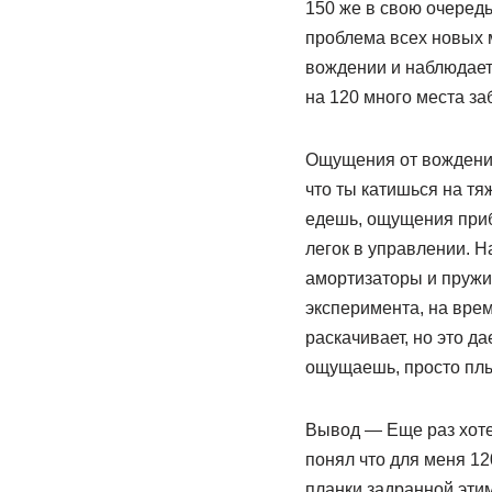
150 же в свою очередь
проблема всех новых 
вождении и наблюдаетс
на 120 много места за
Ощущения от вождения
что ты катишься на тя
едешь, ощущения приб
легок в управлении. Н
амортизаторы и пружи
эксперимента, на врем
раскачивает, но это д
ощущаешь, просто плыв
Вывод — Еще раз хот
понял что для меня 1
планки задранной этим