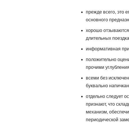
прежде всего, это е
основного предназ
хорошо отзываются 
длительных поездках
информативная приб
положительно оцени
прочими углубления
всеми без исключен
буквально напичкан
отдельно следует о
признают, что склад
механизм, обеспечи
периодической зам