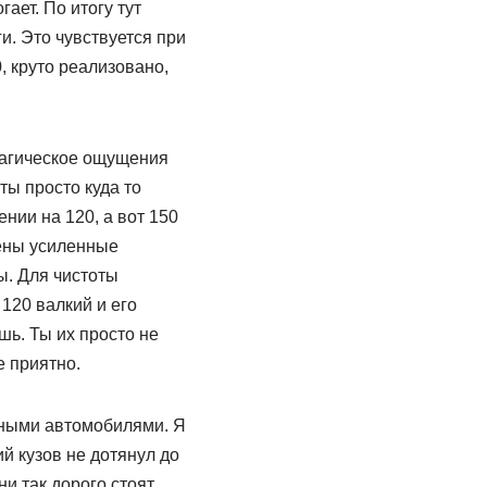
ает. По итогу тут
. Это чувствуется при
, круто реализовано,
магическое ощущения
ты просто куда то
нии на 120, а вот 150
лены усиленные
ы. Для чистоты
120 валкий и его
шь. Ты их просто не
е приятно.
ными автомобилями. Я
й кузов не дотянул до
и так дорого стоят,