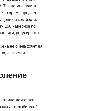
. Так же мне понятна
ое то время продает и
щущений и комфорта,
у, 150 наверное по
канники, регулировка
Жена не очень хочет на
, надеюсь мои
коление
достоинством стала
йских автолюбителей