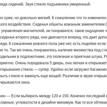
ряда сидений. Звук стекло подъемника умеренный.
о хуже, но довольно мягкий. К сожалению что то изменилось
шого воздействия. Сиденья обшиты кожаным заменителем (
 управления магнитолой, не понравился, такое ощущение ч
сиденья второго ряда, они двигаются вперед, что дает доп
яда. К сожалению ровного пола уже нет, есть подобие если 
 не то. Так же очень понравилось наличие множества под ст
одильник в подлокотнике, это полезная и приятная штука. Р
приятно. Очень порадовала 5 дверь, она легкая и открывает
открывания стекла — супер. Удобно если загрузил багажник,
ыть стекло и закинуть еще вещей. Различие в звуке открыв
ткрываются окна.
ин — Если выбирать между 120 и 150. Конечно последний 
авные, угловатости в дизайне минимум. Как то все обтекае