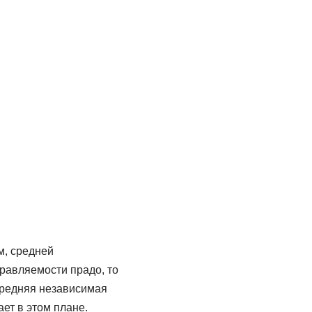
м, средней
равляемости прадо, то
ередняя независимая
ет в этом плане.