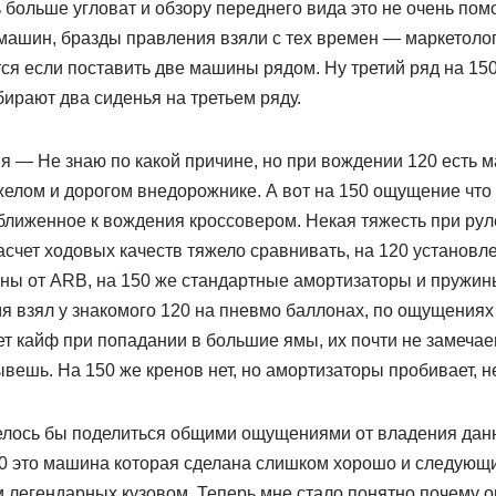
 больше угловат и обзору переднего вида это не очень помог
машин, бразды правления взяли с тех времен — маркетологи
я если поставить две машины рядом. Ну третий ряд на 150
бирают два сиденья на третьем ряду.
 — Не знаю по какой причине, но при вождении 120 есть 
желом и дорогом внедорожнике. А вот на 150 ощущение что 
лиженное к вождения кроссовером. Некая тяжесть при руле
асчет ходовых качеств тяжело сравнивать, на 120 установ
ны от ARB, на 150 же стандартные амортизаторы и пружин
я взял у знакомого 120 на пневмо баллонах, по ощущениях 
ает кайф при попадании в большие ямы, их почти не замечае
ешь. На 150 же кренов нет, но амортизаторы пробивает, н
елось бы поделиться общими ощущениями от владения дан
20 это машина которая сделана слишком хорошо и следующи
 легендарных кузовом. Теперь мне стало понятно почему он