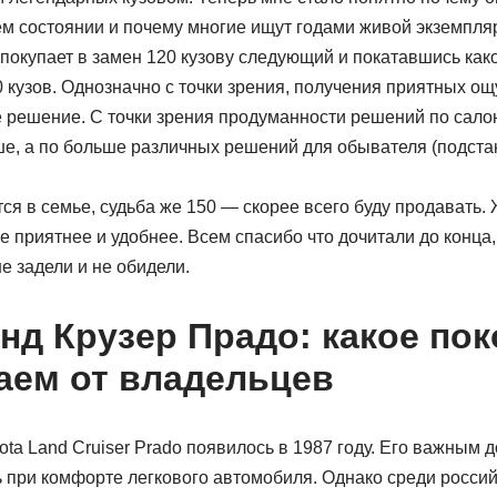
м состоянии и почему многие ищут годами живой экземпляр
 покупает в замен 120 кузову следующий и покатавшись как
0 кузов. Однозначно c точки зрения, получения приятных о
 решение. С точки зрения продуманности решений по салон
ше, а по больше различных решений для обывателя (подста
ся в семье, судьба же 150 — скорее всего буду продавать. 
ее приятнее и удобнее. Всем спасибо что дочитали до конца
 задели и не обидели.
нд Крузер Прадо: какое по
аем от владельцев
ta Land Cruiser Prado появилось в 1987 году. Его важным 
 при комфорте легкового автомобиля. Однако среди росси