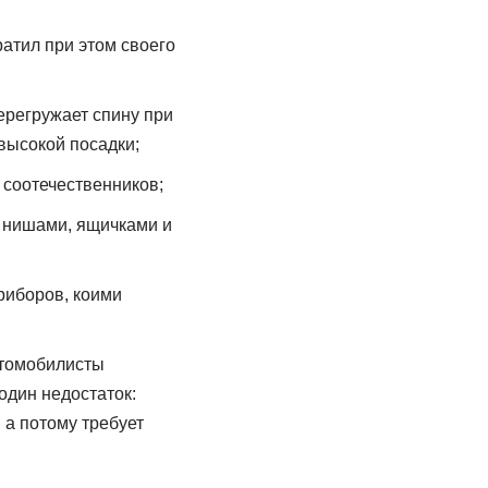
ратил при этом своего
ерегружает спину при
 высокой посадки;
соотечественников;
и нишами, ящичками и
риборов, коими
втомобилисты
один недостаток:
а потому требует