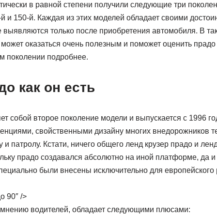
тически в равной степени получили следующие три поколен
й и 150-й. Каждая из этих моделей обладает своими достои
е выявляются только после приобретения автомобиля. В та
 может оказаться очень полезным и поможет оценить прад
м поколении подробнее.
о как он есть
ет собой второе поколение модели и выпускается с 1996 го
енциями, свойственными дизайну многих внедорожников тех
 и патролу. Кстати, ничего общего ленд крузер прадо и ленд
ольку прадо создавался абсолютно на иной платформе, да 
специально были внесены исключительно для европейского 
о 90″ />
по мнению водителей, обладает следующими плюсами: