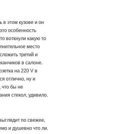
 в этом кузове и он
это особенность
то воткнули какую то
олнительное место
сложить третий и
аканчиков в салоне.
озетка на 220 V в
ся отлично, ну и
 что бы не
ания стекол, удивило.
выглядит по свежее,
мо и душевно что ли.