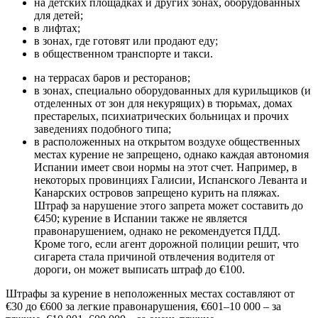
на детских площадках и других зонах, оборудованных
для детей;
в лифтах;
в зонах, где готовят или продают еду;
в общественном транспорте и такси.
на террасах баров и ресторанов;
в зонах, специально оборудованных для курильщиков (и
отделенных от зон для некурящих) в тюрьмах, домах
престарелых, психиатрических больницах и прочих
заведениях подобного типа;
в расположенных на открытом воздухе общественных
местах курение не запрещено, однако каждая автономия
Испании имеет свои нормы на этот счет. Например, в
некоторых провинциях Галисии, Испанского Леванта и
Канарских островов запрещено курить на пляжах.
Штраф за нарушение этого запрета может составить до
€450; курение в Испании также не является
правонарушением, однако не рекомендуется ПДД.
Кроме того, если агент дорожной полиции решит, что
сигарета стала причиной отвлечения водителя от
дороги, он может выписать штраф до €100.
Штрафы за курение в неположенных местах составляют от
€30 до €600 за легкие правонарушения, €601–10 000 – за