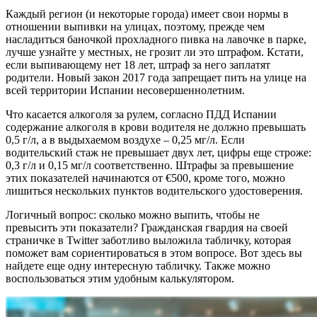
Каждый регион (и некоторые города) имеет свои нормы в
отношении выпивки на улицах, поэтому, прежде чем
насладиться баночкой прохладного пивка на лавочке в парке,
лучше узнайте у местных, не грозит ли это штрафом. Кстати,
если выпивающему нет 18 лет, штраф за него заплатят
родители. Новый закон 2017 года запрещает пить на улице на
всей территории Испании несовершеннолетним.
Что касается алкоголя за рулем, согласно ПДД Испании
содержание алкоголя в крови водителя не должно превышать
0,5 г/л, а в выдыхаемом воздухе – 0,25 мг/л. Если
водительский стаж не превышает двух лет, цифры еще строже:
0,3 г/л и 0,15 мг/л соответственно. Штрафы за превышение
этих показателей начинаются от €500, кроме того, можно
лишиться нескольких пунктов водительского удостоверения.
Логичный вопрос: сколько можно выпить, чтобы не
превысить эти показатели? Гражданская гвардия на своей
страничке в Twitter заботливо выложила табличку, которая
поможет вам сориентироваться в этом вопросе. Вот здесь вы
найдете еще одну интересную табличку. Также можно
воспользоваться этим удобным калькулятором.