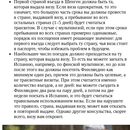
Первой страной въезда в Шенген должна быть та,
которая выдала визу. Если виза однократная, то это
означает, что большую часть срока вы должны провести
в стране, выдавшей визу, а пребывание во всех
остальных странах (1–5 дней) будет считаться
транзитом. В случае с мультивизой, если при этом сроки
пребывания во всех странах примерно одинаковые,
порядок их посещения имеет решающее значение: для
первого въезда следует выбрать ту страну, чья виза стоит
в паспорте, чтобы избежать проблем в будущем.
Наибольшее число поездок должно приходиться на ту
страну, которая выдала визу. То есть вы можете заехать в
Испанию, например, по финской мультивизе, но до или
после этого вы должны посетить Финляндию как
минимум один раз, причем это должны быть целевые, а
не транзитные визиты. При этом считается именно
количество въездов, а не дней: вы можете съездить в
Финляндию два раза на пару дней, а потом на две
недели поехать в Испанию, и это будет считаться
правильным использованием визы. Если вы нарушите
это правило, страна, выдавшая визу, может вам отказать
в повторной выдаче. Однако другие консульства, скорее
всего, визу вам откроют.