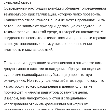
смыслах) смесь.
Современный настоящий антифриз обладает определённой
температурой кристаллизации, которую легко проверить.
Количество этиленгликоля в нём не может превышать 70%,
остальное занимают присадки, делающие охладитель не
таким агрессивным к той среде, в которой он находится. У
подделок же показатели кислотности и щёлочности гораздо
выше установленных норм, у них совершенно иные
плотность и состав фракций.
Плохо, если содержание этиленгликоля в антифризе ниже
допустимого: в системе охлаждения образуется ледяная
суспензия (кашеобразная субстанция) препятствуя
охлаждению. Но это лучше, чем избыток воды, потому что
катастрофического расширения в данном случае не
произойдёт, и каналы радиатора останутся целы.
В целом, вне лабораторных стен и специальных
исследований отличить фальшивый антифриз от
настоящего довольно трудно. Поэтому сторонитесь канистр