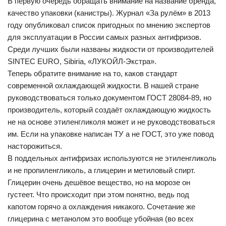
В первую очередь обращать внимание на название бренда,
качество упаковки (канистры). Журнал «За рулём» в 2013
году опубликовал список пригодных по мнению экспертов
для эксплуатации в России самых разных антифризов.
Среди лучших были названы жидкости от производителей
SINTEC EURO, Sibiria, «ЛУКОЙЛ-Экстра».
Теперь обратите внимание на то, каков стандарт
современной охлаждающей жидкости. В нашей стране
руководствоваться только документом ГОСТ 28084-89, но
производитель, который создаёт охлаждающую жидкость
не на основе этиленгликоля может и не руководствоваться
им. Если на упаковке написан ТУ а не ГОСТ, это уже повод
насторожиться.
В поддельных антифризах используются не этиленгликоль
и не пропиленгликоль, а глицерин и метиловый спирт.
Глицерин очень дешёвое вещество, но на морозе он
густеет. Что происходит при этом понятно, ведь под
капотом горячо а охлаждения никакого. Сочетание же
глицерина с метанолом это вообще убойная (во всех