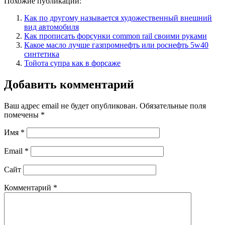
Похожие публикации:
Как по другому называется художественный внешний
вид автомобиля
Как прописать форсунки common rail своими руками
Какое масло лучше газпромнефть или роснефть 5w40
синтетика
Тойота супра как в форсаже
Добавить комментарий
Ваш адрес email не будет опубликован.
Обязательные поля
помечены
*
Имя
*
Email
*
Сайт
Комментарий
*