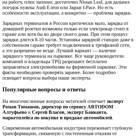
на работу, плюс шопинг, достаточно Nissan Leaf, для дальних
поездок нужны Audi E-tron или Jaguar I-Pace. Но есть
особенности эксплуатации, а конкретно — проблема зарядки.
Зарядных терминалов в России критически мало, зарядка от
домашней розетки возможна только если электрокар стоит в
гараже или хотя бы во дворе своего дома. При этом процесс
зарядки длится 8-10 часов. Установка зарядной станции даже в
собственном гараже требует подключения к трехфазной сети,
а это разрешено не везде. Лучший вариант — наличие
зарядного терминала на парковке. Все чаще руководители
компаний и владельцы ТРЦ разрешают бесплатно
заправляться электромобилям на фирменной парковке. Эти
факты необходимо проверять заранее. Более подробно
освещает вопросы выбора наши эксперты.
Популярные вопросы и ответы
На многочисленные вопросы читателей отвечает
эксперт
Роман Тимашов, директор по сервису АВТОDOM
Алтуфьево
и
Сергей Власов, эксперт Банкавто,
маркетплейса по покупке и продаже автомобилей
.
Современная автомобильная индустрия переживает глубокую
трансформацию, связанную с постепенным отказом от