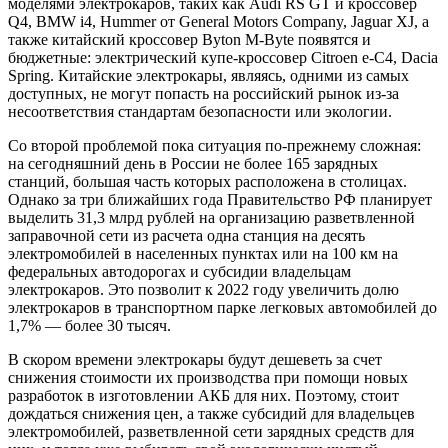
моделями электрокаров, таких как Audi RS GT и кроссовер
Q4, BMW i4, Hummer от General Motors Company, Jaguar XJ, а
также китайский кроссовер Byton M-Byte появятся и
бюджетные: электрический купе-кроссовер Citroen e-C4, Dacia
Spring. Китайские электрокары, являясь, одними из самых
доступных, не могут попасть на российский рынок из-за
несоответствия стандартам безопасности или экологии.
Со второй проблемой пока ситуация по-прежнему сложная:
на сегодняшний день в России не более 165 зарядных
станций, большая часть которых расположена в столицах.
Однако за три ближайших года Правительство РФ планирует
выделить 31,3 млрд рублей на организацию разветвленной
заправочной сети из расчета одна станция на десять
электромобилей в населенных пунктах или на 100 км на
федеральных автодорогах и субсидии владельцам
электрокаров. Это позволит к 2022 году увеличить долю
электрокаров в транспортном парке легковых автомобилей до
1,7% — более 30 тысяч.
В скором времени электрокары будут дешеветь за счет
снижения стоимости их производства при помощи новых
разработок в изготовлении АКБ для них. Поэтому, стоит
дождаться снижения цен, а также субсидий для владельцев
электромобилей, разветвленной сети зарядных средств для