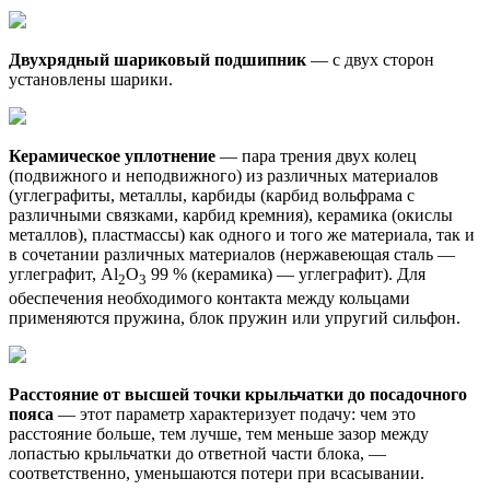
Двухрядный шариковый подшипник
— с двух сторон
установлены шарики.
Керамическое уплотнение
— пара трения двух колец
(подвижного и неподвижного) из различных материалов
(углеграфиты, металлы, карбиды (карбид вольфрама с
различными связками, карбид кремния), керамика (окислы
металлов), пластмассы) как одного и того же материала, так и
в сочетании различных материалов (нержавеющая сталь —
углеграфит, Al
O
99 % (керамика) — углеграфит). Для
2
3
обеспечения необходимого контакта между кольцами
применяются пружина, блок пружин или упругий сильфон.
Расстояние от высшей точки крыльчатки до посадочного
пояса
— этот параметр характеризует подачу: чем это
расстояние больше, тем лучше, тем меньше зазор между
лопастью крыльчатки до ответной части блока, —
соответственно, уменьшаются потери при всасывании.