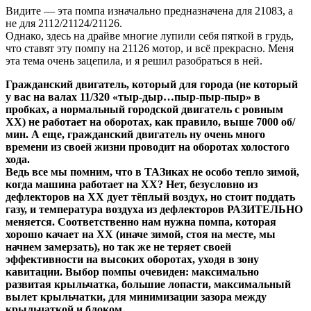
Видите — эта помпа изначально предназначена для 21083, а
не для 2112/21124/21126.
Однако, здесь на драйве многие лупили себя пяткой в грудь,
что ставят эту помпу на 21126 мотор, и всё прекрасно. Меня
эта тема очень зацепила, и я решил разобраться в ней.
Гражданский двигатель, который для города (не который
у вас на валах 11/320 «тыр-дыр…пыр-пыр-пыр» в
пробках, а нормальный городской двигатель с ровным
ХХ) не работает на оборотах, как правило, выше 7000 об/
мин. А еще, гражданский двигатель ну очень много
времени из своей жизни проводит на оборотах холостого
хода.
Ведь все мы помним, что в ТАЗиках не особо тепло зимой,
когда машина работает на ХХ? Нет, безусловно из
дефлекторов на ХХ дует тёплый воздух, но стоит поддать
газу, и температура воздуха из дефлекторов РАЗИТЕЛЬНО
меняется. Соответственно нам нужна помпа, которая
хорошо качает на ХХ (иначе зимой, стоя на месте, мы
начнем замерзать), но так же не теряет своей
эффективности на высоких оборотах, уходя в зону
кавитации. Выбор помпы очевиден: максимально
развитая крыльчатка, большие лопасти, максимальный
вылет крыльчатки, для минимизации зазора между
крыльчаткой и блоком.