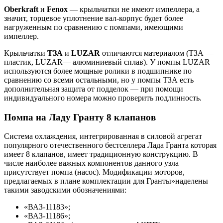
Oberkraft
и
Fenox
— крыльчатки не имеют импеллера, а
значит, торцевое уплотнение вал-корпус будет более
нагруженным по сравнению с помпами, имеющими
импеллер.
Крыльчатки
ТЗА
и
LUZAR
отличаются материалом (ТЗА —
пластик, LUZAR— алюминиевый сплав). У помпы LUZAR
используются более мощные ролики в подшипнике по
сравнению со всеми остальными, но у помпы ТЗА есть
дополнительная защита от подделок — при помощи
индивидуального номера можно проверить подлинность.
Помпа на Ладу Гранту 8 клапанов
Система охлаждения, интегрированная в силовой агрегат
популярного отечественного бестселлера Лада Гранта которая
имеет 8 клапанов, имеет традиционную конструкцию. В
числе наиболее важных компонентов данного узла
присутствует помпа (насос). Модификации моторов,
предлагаемых в плане комплектации для Гранты»наделены
такими заводскими обозначениями:
«ВАЗ-11183»;
«ВАЗ-11186»;