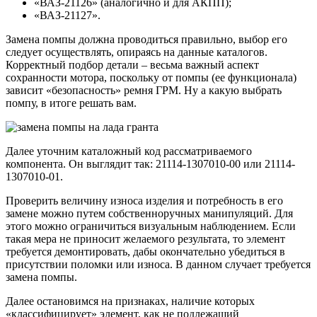
«ВАЗ-21126» (аналогично и для АКПП);
«ВАЗ-21127».
Замена помпы должна проводиться правильно, выбор его
следует осуществлять, опираясь на данные каталогов.
Корректный подбор детали – весьма важный аспект
сохранности мотора, поскольку от помпы (ее функционала)
зависит «безопасность» ремня ГРМ. Ну а какую выбрать
помпу, в итоге решать вам.
Далее уточним каталожный код рассматриваемого
компонента. Он выглядит так: 21114-1307010-00 или 21114-
1307010-01.
Проверить величину износа изделия и потребность в его
замене можно путем собственноручных манипуляций. Для
этого можно ограничиться визуальным наблюдением. Если
такая мера не приносит желаемого результата, то элемент
требуется демонтировать, дабы окончательно убедиться в
присутствии поломки или износа. В данном случает требуется
замена помпы.
Далее остановимся на признаках, наличие которых
«классифицирует» элемент, как не подлежащий