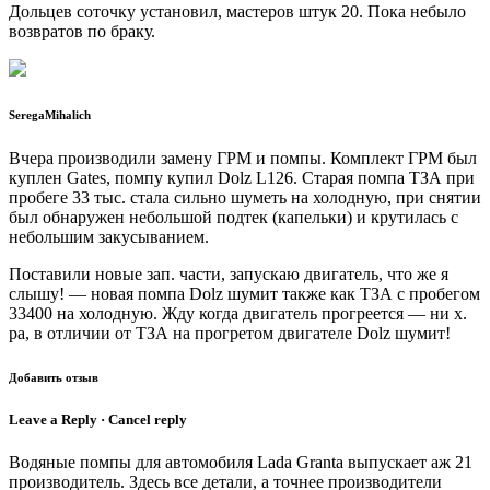
Дольцев соточку установил, мастеров штук 20. Пока небыло
возвратов по браку.
SeregaMihalich
Вчера производили замену ГРМ и помпы. Комплект ГРМ был
куплен Gates, помпу купил Dolz L126. Старая помпа ТЗА при
пробеге 33 тыс. стала сильно шуметь на холодную, при снятии
был обнаружен небольшой подтек (капельки) и крутилась с
небольшим закусыванием.
Поставили новые зап. части, запускаю двигатель, что же я
слышу! — новая помпа Dolz шумит также как ТЗА с пробегом
33400 на холодную. Жду когда двигатель прогреется — ни х.
ра, в отличии от ТЗА на прогретом двигателе Dolz шумит!
Добавить отзыв
Leave a Reply · Cancel reply
Водяные помпы для автомобиля Lada Granta выпускает аж 21
производитель. Здесь все детали, а точнее производители