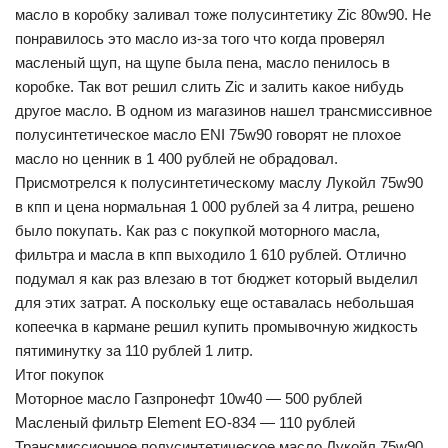
масло в коробку заливал тоже полусинтетику Zic 80w90. Не
понравилось это масло из-за того что когда проверял
масленый щуп, на щупе была пена, масло пенилось в
коробке. Так вот решил слить Zic и залить какое нибудь
другое масло. В одном из магазинов нашел трансмиссивное
полусинтетическое масло ENI 75w90 говорят не плохое
масло но ценник в 1 400 рублей не обрадовал.
Присмотрелся к полусинтетическому маслу Лукойл 75w90
в кпп и цена нормальная 1 000 рублей за 4 литра, решено
было покупать. Как раз с покупкой моторного масла,
фильтра и масла в кпп выходило 1 610 рублей. Отлично
подумал я как раз влезаю в тот бюджет который выделил
для этих затрат. А поскольку еще оставалась небольшая
копеечка в кармане решил купить промывочную жидкость
пятиминутку за 110 рублей 1 литр.
Итог покупок
Моторное масло Газпронефт 10w40 — 500 рублей
Масленый фильтр Element ЕО-834 — 110 рублей
Трансмиссионное полусинтетическое масло Лукойл 75w90