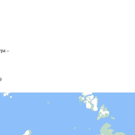
ура –
9