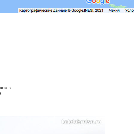
вно в
я