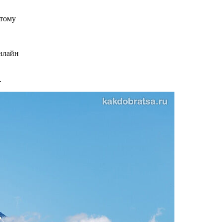
этому
онлайн
.