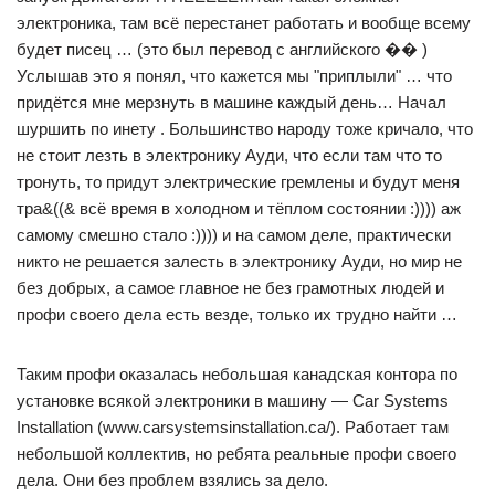
электроника, там всё перестанет работать и вообще всему
будет писец … (это был перевод с английского �� )
Услышав это я понял, что кажется мы "приплыли" … что
придётся мне мерзнуть в машине каждый день… Начал
шуршить по инету . Большинство народу тоже кричало, что
не стоит лезть в электронику Ауди, что если там что то
тронуть, то придут электрические гремлены и будут меня
тра&((& всё время в холодном и тёплом состоянии :)))) аж
самому смешно стало :)))) и на самом деле, практически
никто не решается залесть в электронику Ауди, но мир не
без добрых, а самое главное не без грамотных людей и
профи своего дела есть везде, только их трудно найти …
Таким профи оказалась небольшая канадская контора по
установке всякой электроники в машину — Car Systems
Installation (www.carsystemsinstallation.ca/). Работает там
небольшой коллектив, но ребята реальные профи своего
дела. Они без проблем взялись за дело.