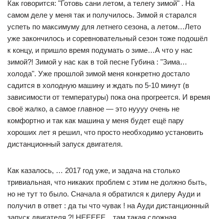
Как​ говорится: "Готовь сани летом, а телегу зимой"​ . На
самом деле у меня так и получилось. Зимой я старался
успеть по максимуму для летнего сезона, а летом…Лето
уже закончилось и соревновательный сезон тоже подошёл
к концу, и пришло время подумать о зиме…А что у нас
зимой?! Зимой у нас как в той песне Губина : "Зима…
холода". Уже прошлой зимой меня конкретно достало
садится в холодную машину и ждать по 5-10 минут (в
зависимости от температуры) пока она прогреется. И время
своё жалко, а самое главное — это нуууу очень не
комфортно и так как машина у меня будет ещё пару
хороших лет я решил, что просто необходимо установить
дистанционный запуск двигателя.
Как казалось, … 2017 год уже, и задача на столько
тривиальная, что никаких проблем с этим не должно быть,
но не тут то было. Сначала я обратился к дилеру Ауди и
получил в ответ : да ты что чувак ! на Ауди дистанционный
запуск двигателя ?! НЕЕЕЕЕ…там такая сложная