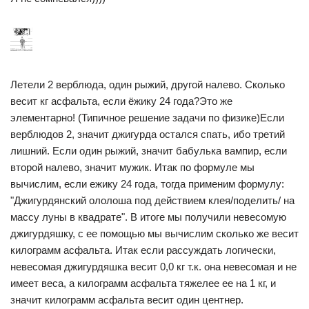
Летели 2 верблюда, один рыжий, другой налево. Сколько
весит кг асфальта, если ёжику 24 года?Это же
элементарно! (Типичное решение задачи по физике)Если
верблюдов 2, значит джигурда остался спать, ибо третий
лишний. Если один рыжий, значит бабулька вампир, если
второй налево, значит мужик. Итак по формуле мы
вычислим, если ежику 24 года, тогда применим формулу:
"Джигурдянский ололоша под действием клея/поделить/ на
массу луны в квадрате". В итоге мы получили невесомую
джигурдяшку, с ее помощью мы вычислим сколько же весит
килограмм асфальта. Итак если рассуждать логически,
невесомая джигурдяшка весит 0,0 кг т.к. она невесомая и не
имеет веса, а килограмм асфальта тяжелее ее на 1 кг, и
значит килограмм асфальта весит один центнер.