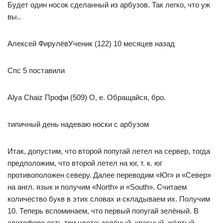
Будет один носок сделанный из арбузов. Так легко, что уж
вы..
Алексей ФирулёвУченик (122) 10 месяцев назад
Спс 5 поставили
Alya Chaiz Профи (509) О, е. Обращайся, бро.
типичный день надеваю носки с арбузом
Итак, допустим, что второй попугай летел на сервер, тогда
предположим, что второй летел на юг, т. к. юг
противоположен северу. Далее переводим «Юг» и «Север»
на англ. язык и получим «North» и «South». Считаем
количество букв в этих словах и складываем их. Получим
10. Теперь вспоминаем, что первый попугай зелёный. В
светофоре есть три цвета: зелёный, красный, жёлтый.