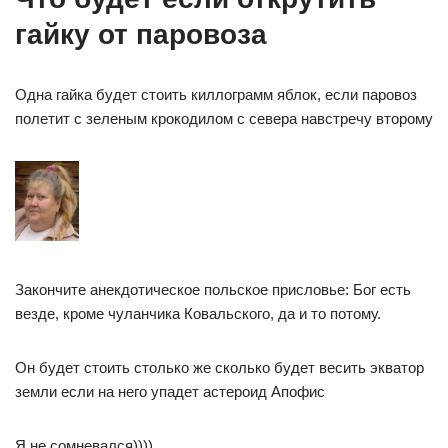
гайку от паровоза
Одна гайка будет стоить киллограмм яблок, если паровоз
полетит с зеленым крокодилом с севера навстречу второму
Закончите анекдотическое польское присловье: Бог есть
везде, кроме чуланчика Ковальского, да и то потому.
Он будет стоить столько же сколько будет весить экватор
земли если на него упадет астероид Апофис
Я не сомневался))))